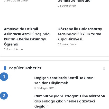
Gemisi Demirletildi
34 dakika önce
1 saat önce
Amasya’da Otizmli
Göztepe ile Galatasaray
Asilhan’ın Azmi: 9 Yaşında
Arasındaki 53 Yıllık Yarım
Kur’an-ı Kerim Okumayı
Kupa Hikayesi
Öğrendi
5 saat önce
4 saat önce
Popüler Haberler
Değişen Kentlerde Kentli Haklarını
Yeniden Düşünmek
6 Mayıs 2025
Cumhurbaşkanı Erdoğan: Eline mikrofon
alıp sokağa çıkan herkes gazeteci
değildir