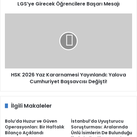
LGS’ye Girecek Öğrencilere Başarı Mesajı
HSK
2026
Yaz
Kararnamesi
Yayınlandı:
Yalova
Cumhuriyet
Başsavcısı
Değişti!
HSK 2026 Yaz Kararnamesi Yayınlandı: Yalova
Cumhuriyet Başsavcısı Değişti!
İlgili Makaleler
Bolu’da Huzur ve Güven
İstanbul’da Uyuşturucu
Operasyonları: Bir Haftalık
Soruşturması: Aralarında
Bilanço Açıklandı
Ünlü İsimlerin De Bulunduğu