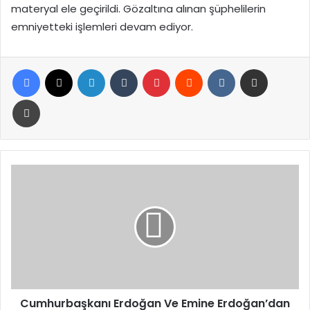
materyal ele geçirildi. Gözaltına alınan şüphelilerin
emniyetteki işlemleri devam ediyor.
Facebook
X
LinkedIn
Tumblr
Pinterest
Reddit
VKontakte
E-Posta ile paylaş
Yazdır
Cumhurbaşkanı
Erdoğan
Ve
Emine
Erdoğan’dan
LGS’ye
Girecek
Öğrencilere
Başarı
Mesajı
Cumhurbaşkanı Erdoğan Ve Emine Erdoğan’dan