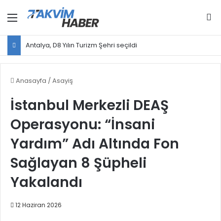
Menü
Ar
Antalya, D8 Yılın Turizm Şehri seçildi
Anasayfa
/
Asayiş
İstanbul Merkezli DEAŞ
Operasyonu: “İnsani
Yardım” Adı Altında Fon
Sağlayan 8 Şüpheli
Yakalandı
12 Haziran 2026