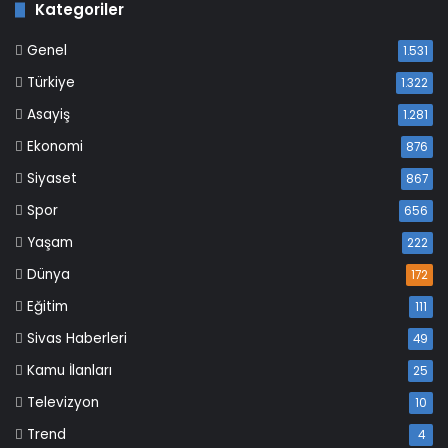
Kategoriler
Genel
1.531
Türkiye
1.322
Asayiş
1.281
Ekonomi
876
Siyaset
867
Spor
656
Yaşam
222
Dünya
172
Eğitim
111
Sivas Haberleri
49
Kamu İlanları
25
Televizyon
10
Trend
4