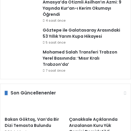
Amasya’da Otizmli Asilhan’ın Azmi: 9
Yaşında Kur’an-ı Kerim Okumayı
Öğrendi
4 saat önce
Göztepe ile Galatasaray Arasındaki
53 Yıllık Yarım Kupa Hikayesi
5 saat önce
Mohamed Salah Transferi Trabzon
Yerel Basınında: ‘Mısır Kralı
Trabzon’da’
7 saat önce
Son Güncellenenler
Bakan Göktaş, Van’da Bir
Çanakkale Açıklarında
Dizi Temasta Bulundu
Arızalanan Kuru Yük