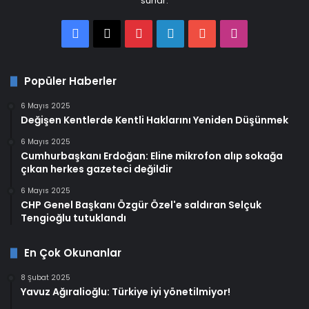
sunar.
Facebook
X
Pinterest
LinkedIn
YouTube
Instagram
Popüler Haberler
6 Mayıs 2025
Değişen Kentlerde Kentli Haklarını Yeniden Düşünmek
6 Mayıs 2025
Cumhurbaşkanı Erdoğan: Eline mikrofon alıp sokağa
çıkan herkes gazeteci değildir
6 Mayıs 2025
CHP Genel Başkanı Özgür Özel'e saldıran Selçuk
Tengioğlu tutuklandı
En Çok Okunanlar
8 Şubat 2025
Yavuz Ağıralioğlu: Türkiye iyi yönetilmiyor!