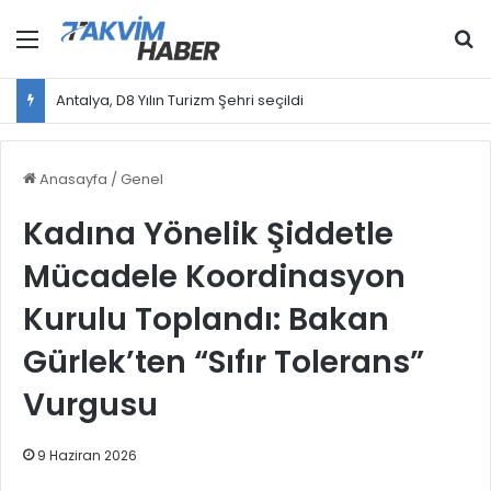
Menü
Ar
Antalya, D8 Yılın Turizm Şehri seçildi
Anasayfa
/
Genel
Kadına Yönelik Şiddetle
Mücadele Koordinasyon
Kurulu Toplandı: Bakan
Gürlek’ten “Sıfır Tolerans”
Vurgusu
9 Haziran 2026