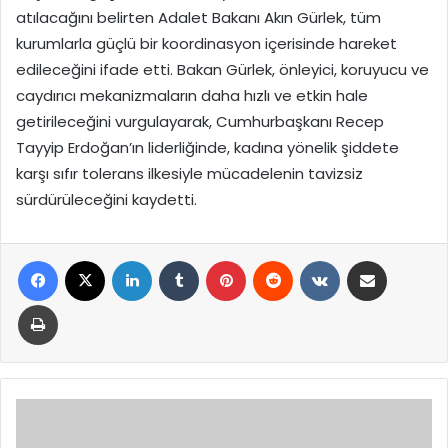
atılacağını belirten Adalet Bakanı Akın Gürlek, tüm
kurumlarla güçlü bir koordinasyon içerisinde hareket
edileceğini ifade etti. Bakan Gürlek, önleyici, koruyucu ve
caydırıcı mekanizmaların daha hızlı ve etkin hale
getirileceğini vurgulayarak, Cumhurbaşkanı Recep
Tayyip Erdoğan’ın liderliğinde, kadına yönelik şiddete
karşı sıfır tolerans ilkesiyle mücadelenin tavizsiz
sürdürüleceğini kaydetti.
Facebook
X
LinkedIn
Tumblr
Pinterest
Reddit
VKontakte
E-Posta ile paylaş
Yazdır
Dorukhan
Büyükışık