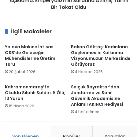
Açıklama: Emperyalizmin Suratına Atılmış Tarihi
Tarihi
Bir Tokat Oldu
Bir
Tokat
Oldu
İlgili Makaleler
Yalova Makine İhtisas
Bakan Göktaş: Kadınların
OSB’de Geleceğin
Güçlenmesini Kalkınma
Mühendislerine Üretim
Vizyonumuzun Merkezinde
Turu
Görüyoruz
20 Şubat 2026
4 Haziran 2026
Kahramanmaraş’ta
Selçuk Bayraktar’dan
Okulda Silahlı Saldırı: 9 Ölü,
Jandarma ve Sahil
13 Yaralı
Güvenlik Akademisine
Anlamlı AKINCI Hediyesi
15 Nisan 2026
4 hafta önce
Son Eklenen
Popüler
Yorumlar