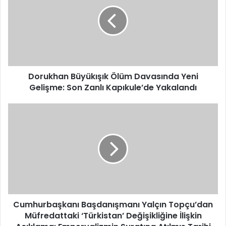
Ölüm
Davasında
Yeni
Gelişme:
Son
Zanlı
Kapıkule’de
Yakalandı
Dorukhan Büyükışık Ölüm Davasında Yeni
Gelişme: Son Zanlı Kapıkule’de Yakalandı
Cumhurbaşkanı
Başdanışmanı
Yalçın
Topçu’dan
Müfredattaki
‘Türkistan’
Değişikliğine
İlişkin
Açıklama:
Emperyalizmin
Cumhurbaşkanı Başdanışmanı Yalçın Topçu’dan
Suratına
Müfredattaki ‘Türkistan’ Değişikliğine İlişkin
Atılmış