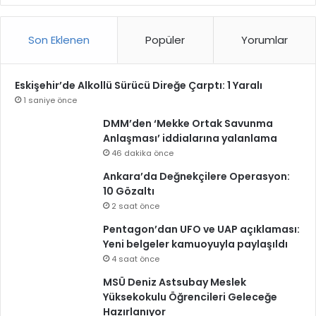
Son Eklenen
Popüler
Yorumlar
Eskişehir’de Alkollü Sürücü Direğe Çarptı: 1 Yaralı
1 saniye önce
DMM’den ‘Mekke Ortak Savunma
Anlaşması’ iddialarına yalanlama
46 dakika önce
Ankara’da Değnekçilere Operasyon:
10 Gözaltı
2 saat önce
Pentagon’dan UFO ve UAP açıklaması:
Yeni belgeler kamuoyuyla paylaşıldı
4 saat önce
MSÜ Deniz Astsubay Meslek
Yüksekokulu Öğrencileri Geleceğe
Hazırlanıyor