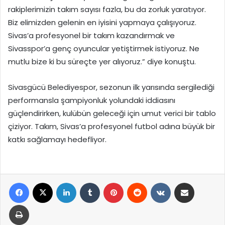
rakiplerimizin takım sayısı fazla, bu da zorluk yaratıyor.
Biz elimizden gelenin en iyisini yapmaya çalışıyoruz.
Sivas’a profesyonel bir takım kazandırmak ve
Sivasspor’a genç oyuncular yetiştirmek istiyoruz. Ne
mutlu bize ki bu süreçte yer alıyoruz.” diye konuştu.
Sivasgücü Belediyespor, sezonun ilk yarısında sergilediği
performansla şampiyonluk yolundaki iddiasını
güçlendirirken, kulübün geleceği için umut verici bir tablo
çiziyor. Takım, Sivas’a profesyonel futbol adına büyük bir
katkı sağlamayı hedefliyor.
Facebook
X
LinkedIn
Tumblr
Pinterest
Reddit
VKontakte
E-Posta ile paylaş
Yazdır