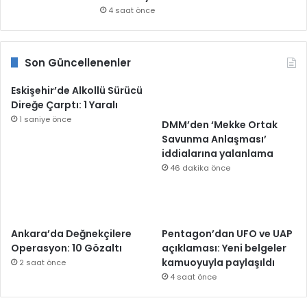
4 saat önce
Son Güncellenenler
Eskişehir’de Alkollü Sürücü
Direğe Çarptı: 1 Yaralı
1 saniye önce
DMM’den ‘Mekke Ortak
Savunma Anlaşması’
iddialarına yalanlama
46 dakika önce
Ankara’da Değnekçilere
Pentagon’dan UFO ve UAP
Operasyon: 10 Gözaltı
açıklaması: Yeni belgeler
kamuoyuyla paylaşıldı
2 saat önce
4 saat önce