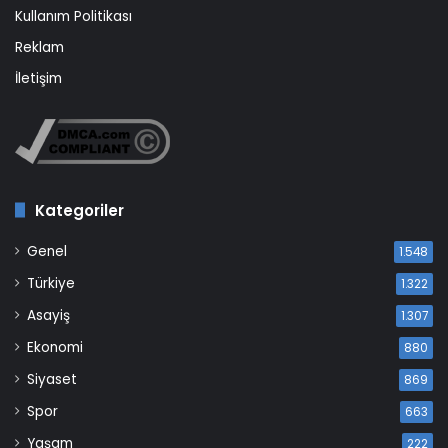
Kullanım Politikası
Reklam
İletişim
Kategoriler
Genel
1.548
Türkiye
1.322
Asayiş
1.307
Ekonomi
880
Siyaset
869
Spor
663
Yaşam
222