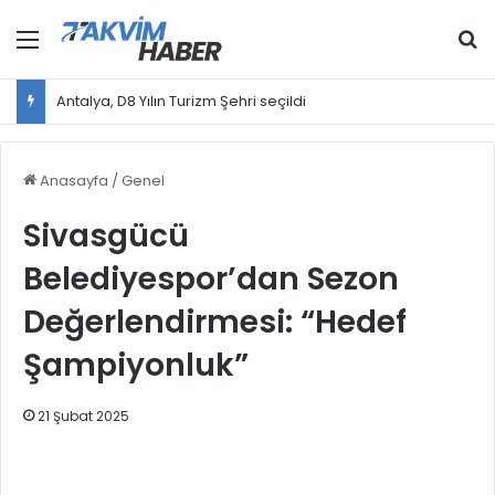
Menü
Ar
Antalya, D8 Yılın Turizm Şehri seçildi
Anasayfa
/
Genel
Sivasgücü
Belediyespor’dan Sezon
Değerlendirmesi: “Hedef
Şampiyonluk”
21 Şubat 2025