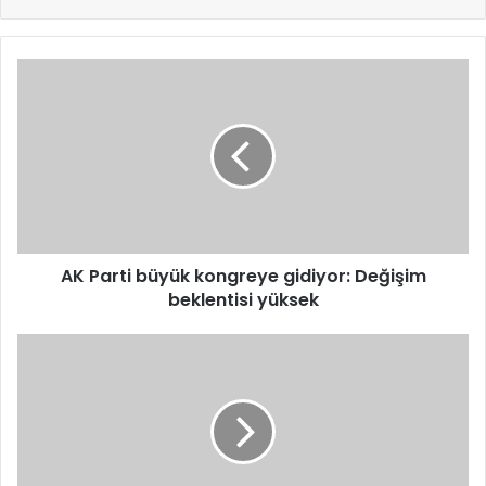
AK
Parti
büyük
kongreye
gidiyor:
Değişim
beklentisi
yüksek
AK Parti büyük kongreye gidiyor: Değişim
beklentisi yüksek
SPK,
Borsa
İstanbul’daki
olağanüstü
fiyat
hareketlerini
mercek