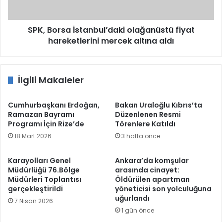
altına
aldı
SPK, Borsa İstanbul’daki olağanüstü fiyat
hareketlerini mercek altına aldı
İlgili Makaleler
Cumhurbaşkanı Erdoğan,
Bakan Uraloğlu Kıbrıs’ta
Ramazan Bayramı
Düzenlenen Resmi
Programı İçin Rize’de
Törenlere Katıldı
18 Mart 2026
3 hafta önce
Karayolları Genel
Ankara’da komşular
Müdürlüğü 76.Bölge
arasında cinayet:
Müdürleri Toplantısı
Öldürülen apartman
gerçekleştirildi
yöneticisi son yolculuğuna
uğurlandı
7 Nisan 2026
1 gün önce