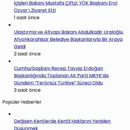
İçişleri Bakanı Mustafa Çiftçi, YÖK Başkanı Erol
Özvar’ı Ziyaret Etti
1 saat önce
Ulaştırma ve Altyapı Bakanı Abdulkadir Uraloğlu,
Afyonkarahisar Belediye Başkanlarıyla Bir Araya
Geldi
2 saat önce
Cumhurbaşkanı Recep Tayyip Erdoğan
Başkanlığında Toplanan AK Parti MKYK’da
Gündem “Terörsüz Türkiye” Süreci Oldu
3 saat önce
Popüler Haberler
Değişen Kentlerde Kentli Haklarını Yeniden
Düşünmek