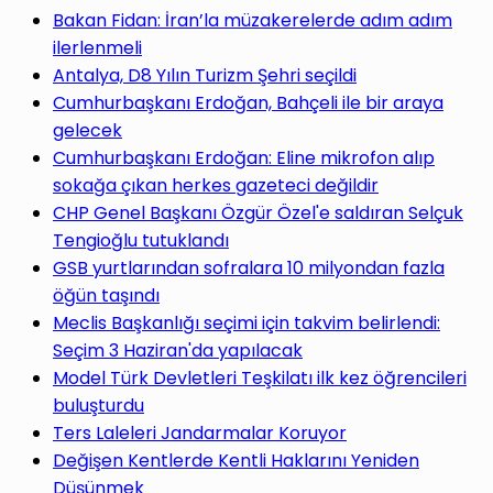
yap
Bakan Fidan: İran’la müzakerelerde adım adım
ilerlenmeli
Antalya, D8 Yılın Turizm Şehri seçildi
Cumhurbaşkanı Erdoğan, Bahçeli ile bir araya
gelecek
...
Cumhurbaşkanı Erdoğan: Eline mikrofon alıp
sokağa çıkan herkes gazeteci değildir
CHP Genel Başkanı Özgür Özel'e saldıran Selçuk
Tengioğlu tutuklandı
GSB yurtlarından sofralara 10 milyondan fazla
öğün taşındı
Meclis Başkanlığı seçimi için takvim belirlendi:
Seçim 3 Haziran'da yapılacak
Model Türk Devletleri Teşkilatı ilk kez öğrencileri
buluşturdu
Ters Laleleri Jandarmalar Koruyor
Değişen Kentlerde Kentli Haklarını Yeniden
Düşünmek