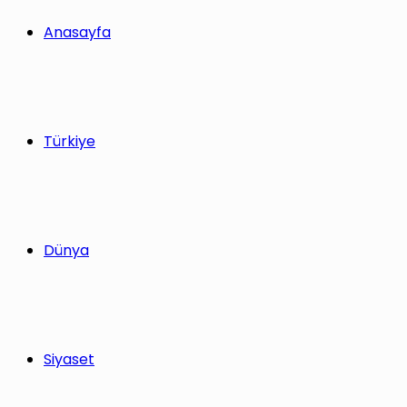
yap
Anasayfa
...
Türkiye
Dünya
Siyaset