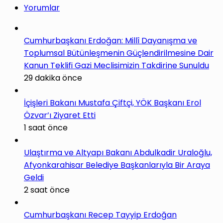
Yorumlar
Cumhurbaşkanı Erdoğan: Millî Dayanışma ve
Toplumsal Bütünleşmenin Güçlendirilmesine Dair
Kanun Teklifi Gazi Meclisimizin Takdirine Sunuldu
29 dakika önce
İçişleri Bakanı Mustafa Çiftçi, YÖK Başkanı Erol
Özvar’ı Ziyaret Etti
1 saat önce
Ulaştırma ve Altyapı Bakanı Abdulkadir Uraloğlu,
Afyonkarahisar Belediye Başkanlarıyla Bir Araya
Geldi
2 saat önce
Cumhurbaşkanı Recep Tayyip Erdoğan