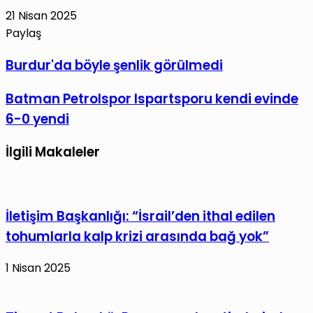
21 Nisan 2025
Paylaş
Facebook
X
LinkedIn
Tumblr
Pinterest
Reddit
VKontakte
E-
Yazdır
Burdur'da
Burdur'da böyle şenlik görülmedi
Posta
böyle
ile
Batman
Batman Petrolspor Ispartsporu kendi evinde
şenlik
paylaş
Petrolspor
görülmedi
6-0 yendi
Ispartsporu
kendi
İlgili Makaleler
evinde
6-
0
İletişim Başkanlığı: “İsrail’den ithal edilen
yendi
tohumlarla kalp krizi arasında bağ yok”
1 Nisan 2025