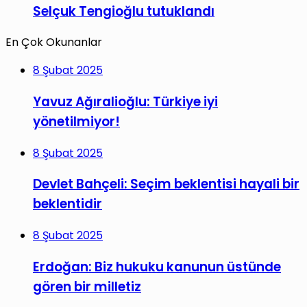
Selçuk Tengioğlu tutuklandı
En Çok Okunanlar
8 Şubat 2025
Yavuz Ağıralioğlu: Türkiye iyi
yönetilmiyor!
8 Şubat 2025
Devlet Bahçeli: Seçim beklentisi hayali bir
beklentidir
8 Şubat 2025
Erdoğan: Biz hukuku kanunun üstünde
gören bir milletiz