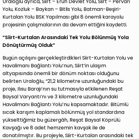
Uraloğlu ayrıca, Siirt – Eruh Devlet Yolu, Siirt – Pervari
Yolu, Kozluk – Baykan – Bitlis Yolu, Batman-Beşiri-
Kurtalan Yolu BSK Yapılması gibi 8 önemli karayolu
projesinin çalışmalarının da devam ettiğini kaydetti.
“Siirt-Kurtalan Arasındaki Tek Yolu Bölünmüş Yola
Dönüştürmüş Olduk”
Bugün açılışını gerçekleştirdikleri Siirt-Kurtalan Yolu ve
Havalimanı Bağlantı Yolu’nun, Siirt’in ulaşım
altyapısında önemli bir dönüm noktası olduğunu
belirten Uraloğlu, “21,2 kilometre uzunluğundaki bu
proje, Ilısu Barajı’nın su tutmasıyla etkilenen Reşat
Baysal Varyantı’nı ve 3 kilometre uzunluğundaki
Havalimanı Bağlantı Yolu’nu kapsamaktadır. Bitümlü
sıcak karışım kaplamalı bölünmüş yol standardına
yükselttiğimiz bu güzergâh, Reşat Baysal Köprülü
Kavşağı ve 8 adet hemzemin kavşak ile de
donatılmıştır. Bu projeyle, Siirt-Kurtalan arasındaki tek