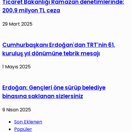
Ticaret Bakanlığı Ramazan denetimlerinde:
200,9 milyon TL ceza
29 Mart 2025
Cumhurbaşkanı Erdoğan'dan TRT'nin 61.
kuruluş yıl dönümüne tebrik mesajı
1 Mayıs 2025
Erdoğan: Gençleri öne sürüp belediye
binasına saklanan sizlersiniz
9 Nisan 2025
Son Eklenen
Popüler