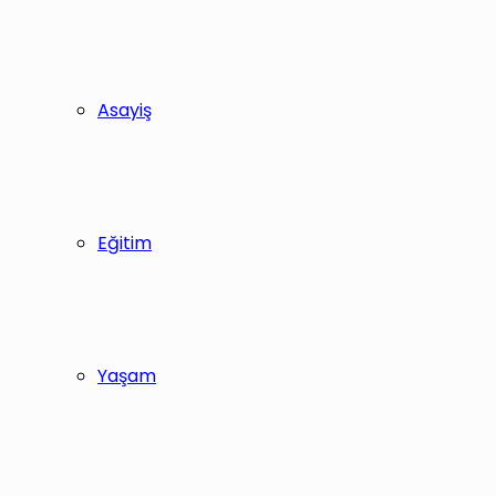
Asayiş
Eğitim
Yaşam