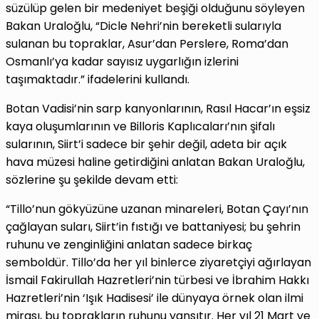
süzülüp gelen bir medeniyet beşiği olduğunu söyleyen
Bakan Uraloğlu, “Dicle Nehri’nin bereketli sularıyla
sulanan bu topraklar, Asur’dan Perslere, Roma’dan
Osmanlı’ya kadar sayısız uygarlığın izlerini
taşımaktadır.” ifadelerini kullandı.
Botan Vadisi’nin sarp kanyonlarının, Rasıl Hacar’ın eşsiz
kaya oluşumlarının ve Billoris Kaplıcaları’nın şifalı
sularının, Siirt’i sadece bir şehir değil, adeta bir açık
hava müzesi haline getirdiğini anlatan Bakan Uraloğlu,
sözlerine şu şekilde devam etti:
“Tillo’nun gökyüzüne uzanan minareleri, Botan Çayı’nın
çağlayan suları, Siirt’in fıstığı ve battaniyesi; bu şehrin
ruhunu ve zenginliğini anlatan sadece birkaç
semboldür. Tillo’da her yıl binlerce ziyaretçiyi ağırlayan
İsmail Fakirullah Hazretleri’nin türbesi ve İbrahim Hakkı
Hazretleri’nin ‘Işık Hadisesi’ ile dünyaya örnek olan ilmi
mirası, bu toprakların ruhunu yansıtır. Her yıl 21 Mart ve