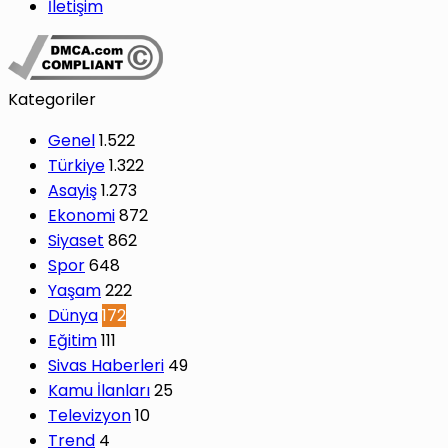
İletişim
Kategoriler
Genel
1.522
Türkiye
1.322
Asayiş
1.273
Ekonomi
872
Siyaset
862
Spor
648
Yaşam
222
Dünya
172
Eğitim
111
Sivas Haberleri
49
Kamu İlanları
25
Televizyon
10
Trend
4