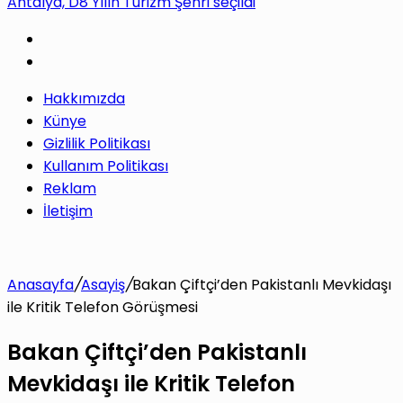
Antalya, D8 Yılın Turizm Şehri seçildi
yap
Hakkımızda
...
Künye
Gizlilik Politikası
Kullanım Politikası
Reklam
İletişim
Anasayfa
/
Asayiş
/
Bakan Çiftçi’den Pakistanlı Mevkidaşı
ile Kritik Telefon Görüşmesi
Bakan Çiftçi’den Pakistanlı
Mevkidaşı ile Kritik Telefon