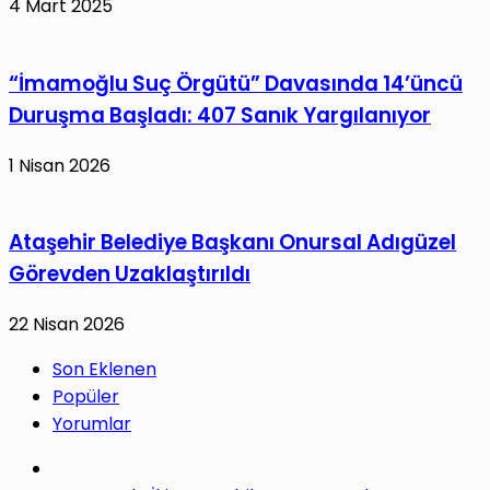
4 Mart 2025
“İmamoğlu Suç Örgütü” Davasında 14’üncü
Duruşma Başladı: 407 Sanık Yargılanıyor
1 Nisan 2026
Ataşehir Belediye Başkanı Onursal Adıgüzel
Görevden Uzaklaştırıldı
22 Nisan 2026
Son Eklenen
Popüler
Yorumlar