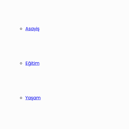
Asayiş
Eğitim
Yaşam