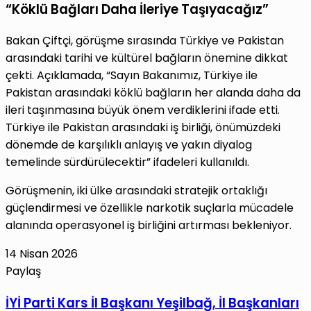
“Köklü Bağları Daha İleriye Taşıyacağız”
Bakan Çiftçi, görüşme sırasında Türkiye ve Pakistan
arasındaki tarihi ve kültürel bağların önemine dikkat
çekti. Açıklamada, “Sayın Bakanımız, Türkiye ile
Pakistan arasındaki köklü bağların her alanda daha da
ileri taşınmasına büyük önem verdiklerini ifade etti.
Türkiye ile Pakistan arasındaki iş birliği, önümüzdeki
dönemde de karşılıklı anlayış ve yakın diyalog
temelinde sürdürülecektir” ifadeleri kullanıldı.
Görüşmenin, iki ülke arasındaki stratejik ortaklığı
güçlendirmesi ve özellikle narkotik suçlarla mücadele
alanında operasyonel iş birliğini artırması bekleniyor.
14 Nisan 2026
Paylaş
Facebook
X
LinkedIn
Tumblr
Pinterest
Reddit
VKontakte
E-
Yazdır
İYİ
İYİ Parti Kars İl Başkanı Yeşilbağ, İl Başkanları
Posta