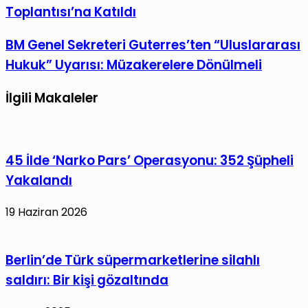
Parti
Toplantısı’na Katıldı
ile
Kars
paylaş
İl
BM
BM Genel Sekreteri Guterres’ten “Uluslararası
Başkanı
Genel
Hukuk” Uyarısı: Müzakerelere Dönülmeli
Yeşilbağ,
Sekreteri
İl
Guterres’ten
İlgili Makaleler
Başkanları
“Uluslararası
Toplantısı’na
Hukuk”
Katıldı
Uyarısı:
45 İlde ‘Narko Pars’ Operasyonu: 352 Şüpheli
Müzakerelere
Yakalandı
Dönülmeli
19 Haziran 2026
Berlin’de Türk süpermarketlerine silahlı
saldırı: Bir kişi gözaltında