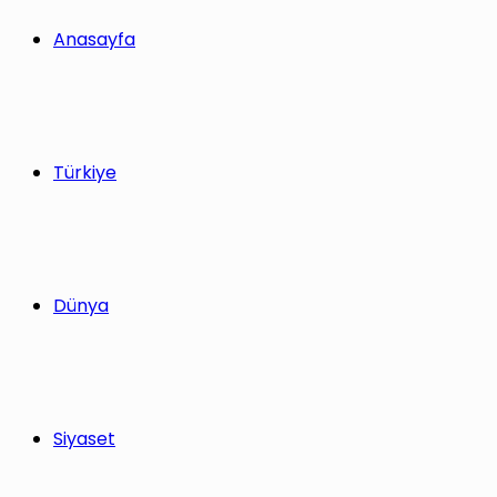
yap
Anasayfa
...
Türkiye
Dünya
Siyaset