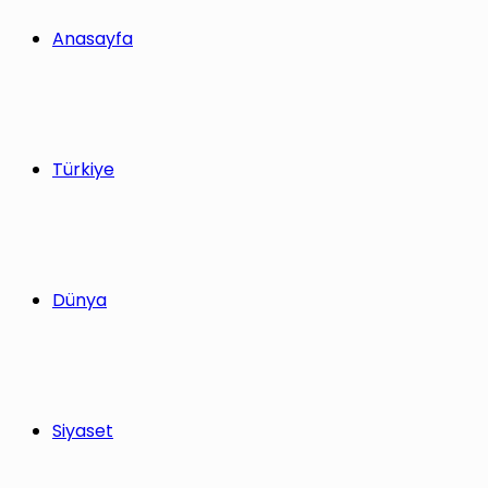
yap
Anasayfa
...
Türkiye
Dünya
Siyaset