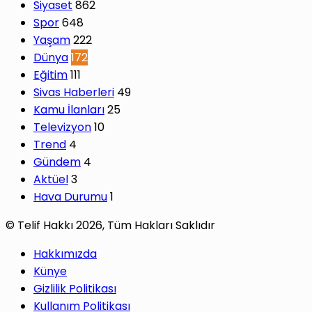
Siyaset
862
Spor
648
Yaşam
222
Dünya
172
Eğitim
111
Sivas Haberleri
49
Kamu İlanları
25
Televizyon
10
Trend
4
Gündem
4
Aktüel
3
Hava Durumu
1
© Telif Hakkı 2026, Tüm Hakları Saklıdır
Hakkımızda
Künye
Gizlilik Politikası
Kullanım Politikası