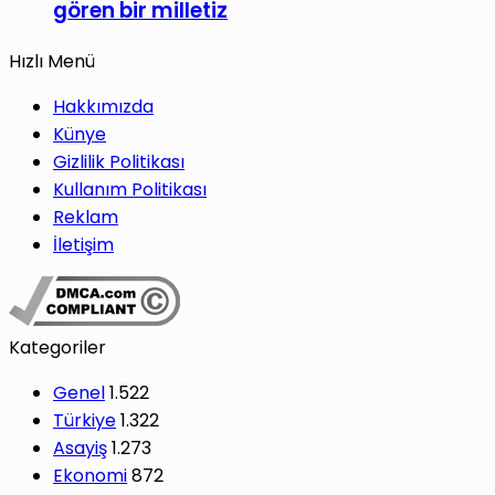
gören bir milletiz
Hızlı Menü
Hakkımızda
Künye
Gizlilik Politikası
Kullanım Politikası
Reklam
İletişim
Kategoriler
Genel
1.522
Türkiye
1.322
Asayiş
1.273
Ekonomi
872