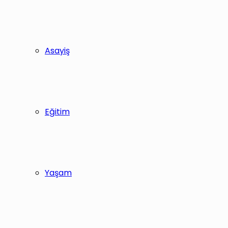
Asayiş
Eğitim
Yaşam