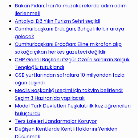
yap
Bakan Fidan: İran’la müzakerelerde adım adım
ilerlenmeli
Antalya, D8 Yılın Turizm Şehri seçildi
Cumhurbaşkanı Erdoğan, Bahçeli ile bir araya
gelecek
...
Cumhurbaşkanı Erdoğan: Eline mikrofon alıp
sokağa çıkan herkes gazeteci değildir
CHP Genel Başkanı Özgür Özel'e saldıran Selçuk
Tengioğlu tutuklandı
GSB yurtlarından sofralara 10 milyondan fazla
öğün taşındı
Meclis Başkanlığı seçimi için takvim belirlendi:
Seçim 3 Haziran'da yapılacak
Model Türk Devletleri Teşkilatı ilk kez öğrencileri
buluşturdu
Ters Laleleri Jandarmalar Koruyor
Değişen Kentlerde Kentli Haklarını Yeniden
Düşünmek