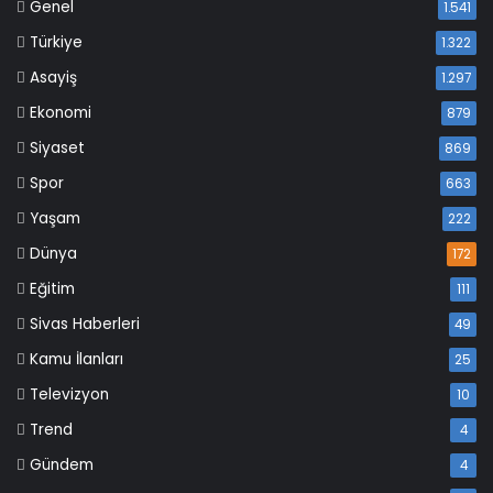
Genel
1.541
Türkiye
1.322
Asayiş
1.297
Ekonomi
879
Siyaset
869
Spor
663
Yaşam
222
Dünya
172
Eğitim
111
Sivas Haberleri
49
Kamu İlanları
25
Televizyon
10
Trend
4
Gündem
4