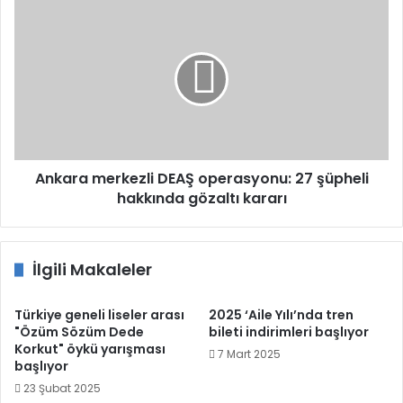
Ankara
merkezli
DEAŞ
operasyonu:
27
şüpheli
hakkında
gözaltı
kararı
Ankara merkezli DEAŞ operasyonu: 27 şüpheli
hakkında gözaltı kararı
İlgili Makaleler
Türkiye geneli liseler arası
2025 ‘Aile Yılı’nda tren
"Özüm Sözüm Dede
bileti indirimleri başlıyor
Korkut" öykü yarışması
7 Mart 2025
başlıyor
23 Şubat 2025