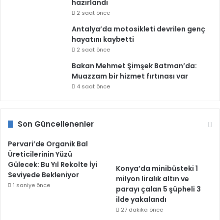
hazırlandı
2 saat önce
Antalya’da motosikleti devrilen genç
hayatını kaybetti
2 saat önce
Bakan Mehmet Şimşek Batman’da:
Muazzam bir hizmet fırtınası var
4 saat önce
Son Güncellenenler
Pervari’de Organik Bal
Üreticilerinin Yüzü
Gülecek: Bu Yıl Rekolte İyi
Konya’da minibüsteki 1
Seviyede Bekleniyor
milyon liralık altın ve
1 saniye önce
parayı çalan 5 şüpheli 3
ilde yakalandı
27 dakika önce