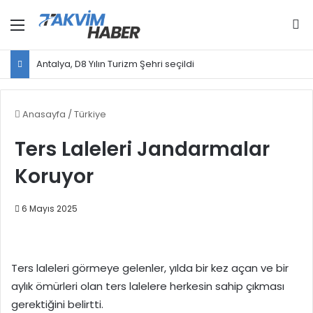
Menü
Ar
Antalya, D8 Yılın Turizm Şehri seçildi
Anasayfa
/
Türkiye
Ters Laleleri Jandarmalar
Koruyor
6 Mayıs 2025
Ters laleleri görmeye gelenler, yılda bir kez açan ve bir
aylık ömürleri olan ters lalelere herkesin sahip çıkması
gerektiğini belirtti.