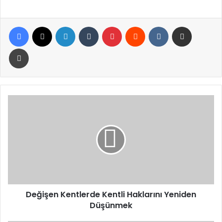
Facebook
X
LinkedIn
Tumblr
Pinterest
Reddit
VKontakte
E-Posta ile paylaş
Yazdır
Değişen
Kentlerde
Kentli
Haklarını
Yeniden
Düşünmek
Değişen Kentlerde Kentli Haklarını Yeniden
Düşünmek