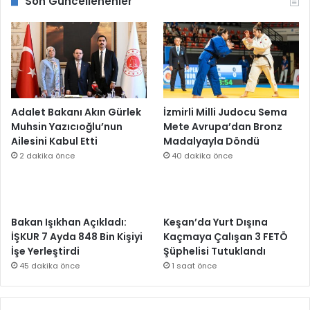
Son Güncellenenler
Adalet Bakanı Akın Gürlek
İzmirli Milli Judocu Sema
Muhsin Yazıcıoğlu’nun
Mete Avrupa’dan Bronz
Ailesini Kabul Etti
Madalyayla Döndü
2 dakika önce
40 dakika önce
Bakan Işıkhan Açıkladı:
Keşan’da Yurt Dışına
İŞKUR 7 Ayda 848 Bin Kişiyi
Kaçmaya Çalışan 3 FETÖ
İşe Yerleştirdi
Şüphelisi Tutuklandı
45 dakika önce
1 saat önce