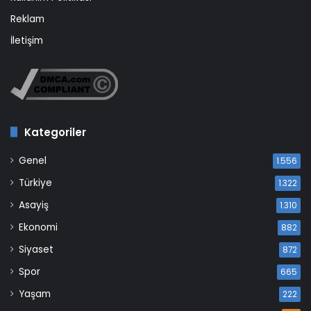
Reklam
İletişim
Kategoriler
Genel
1.556
Türkiye
1.322
Asayiş
1.310
Ekonomi
882
Siyaset
872
Spor
665
Yaşam
222