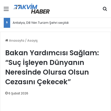
Menü
Ar
Antalya, D8 Yılın Turizm Şehri seçildi
Anasayfa
/
Asayiş
Bakan Yardımcısı Sağlam:
“Suç İşleyen Dünyanın
Neresinde Olursa Olsun
Cezasını Çekecek”
6 Şubat 2026