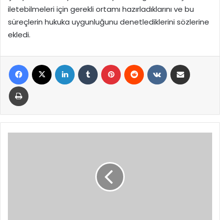
iletebilmeleri için gerekli ortamı hazırladıklarını ve bu
süreçlerin hukuka uygunluğunu denetlediklerini sözlerine
ekledi.
Facebook
X
LinkedIn
Tumblr
Pinterest
Reddit
VKontakte
E-Posta ile paylaş
Yazdır
Serbest
Bölgelerde
Ruhsat
ve
Üst
Yapı
Düzenlemesi