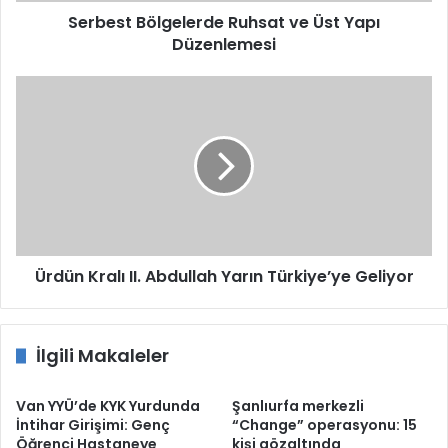
Serbest Bölgelerde Ruhsat ve Üst Yapı
Düzenlemesi
Ürdün
Kralı
II.
Abdullah
Yarın
Türkiye’ye
Geliyor
Ürdün Kralı II. Abdullah Yarın Türkiye’ye Geliyor
İlgili Makaleler
Van YYÜ’de KYK Yurdunda
Şanlıurfa merkezli
İntihar Girişimi: Genç
“Change” operasyonu: 15
Öğrenci Hastaneye
kişi gözaltında