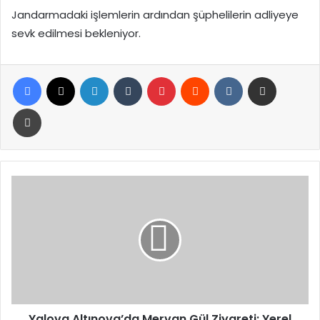
Jandarmadaki işlemlerin ardından şüphelilerin adliyeye
sevk edilmesi bekleniyor.
Facebook
X
LinkedIn
Tumblr
Pinterest
Reddit
VKontakte
E-Posta ile paylaş
Yazdır
Yalova
Altınova’da
Mervan
Gül
Ziyareti:
Yerel
Hizmetler
Masaya
Yatırıldı
Yalova Altınova’da Mervan Gül Ziyareti: Yerel