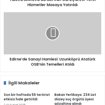
Hizmetler Masaya Yatırıldı
Edirne’de
Sanayi
Hamlesi:
Uzunköprü
Atatürk
OSB’nin
Temelleri
Atıldı
Edirne’de Sanayi Hamlesi: Uzunköprü Atatürk
OSB’nin Temelleri Atıldı
İlgili Makaleler
Son bir haftada 56 terörist
Bakan Yerlikaya: 234 üst
etkisiz hale getirildi
düzey suç örgütü üyesi
gözaltına alındı
14 Şubat 2025