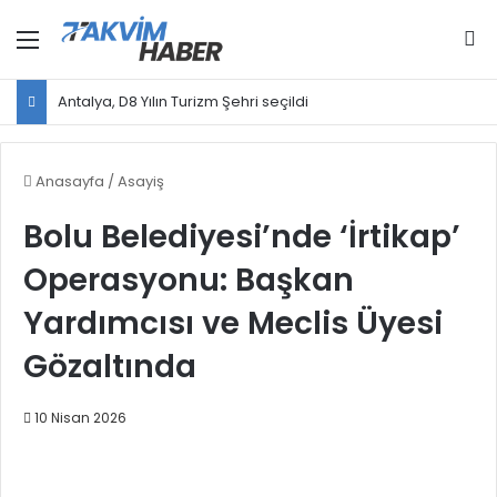
Menü
Ar
Antalya, D8 Yılın Turizm Şehri seçildi
Anasayfa
/
Asayiş
Bolu Belediyesi’nde ‘İrtikap’
Operasyonu: Başkan
Yardımcısı ve Meclis Üyesi
Gözaltında
10 Nisan 2026