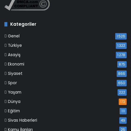
Kategoriler
Genel
1.526
Türkiye
1.322
Asayiş
1.278
Ekonomi
875
Siyaset
866
Spor
650
Yaşam
222
Dünya
172
Eğitim
111
Sivas Haberleri
49
Kamu İlanları
25