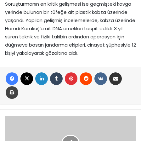
Soruşturmanın en kritik gelişmesi ise geçmişteki kavga
yerinde bulunan bir tüfeğe ait plastik kabza üzerinde
yaşandı. Yapılan gelişmiş incelemelerde, kabza üzerinde
Hamdi Karakuş’a ait DNA örnekleri tespit edildi. 3 yıl
süren teknik ve fiziki takibin ardından operasyon için
düğmeye basan jandarma ekipleri, cinayet şüphesiyle 12
kişiyi yakalayarak gözaltına aldı.
Facebook
X
LinkedIn
Tumblr
Pinterest
Reddit
VKontakte
E-Posta ile paylaş
Yazdır
Küresel
Piyasalarda
Brent
Petrol