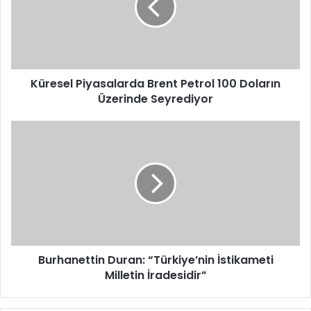
100
Doların
Üzerinde
Seyrediyor
Küresel Piyasalarda Brent Petrol 100 Doların
Üzerinde Seyrediyor
Burhanettin
Duran:
“Türkiye’nin
İstikameti
Milletin
İradesidir”
Burhanettin Duran: “Türkiye’nin İstikameti
Milletin İradesidir”