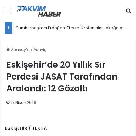
Menü
Ar
Cumhurbaşkanı Erdoğan: Eline mikrofon alıp sokağa çıkan herkes gazeteci değildir
Anasayfa
/
Asayiş
Eskişehir’de 20 Yıllık Sır
Perdesi JASAT Tarafından
Aralandı: 12 Gözaltı
27 Nisan 2026
ESKİŞEHİR / TEKHA