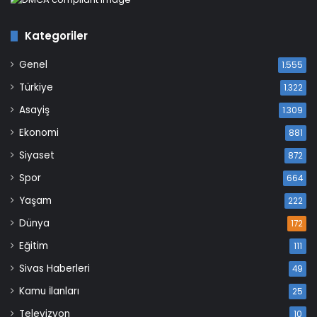
Kategoriler
Genel
1.555
Türkiye
1.322
Asayiş
1.309
Ekonomi
881
Siyaset
872
Spor
664
Yaşam
222
Dünya
172
Eğitim
111
Sivas Haberleri
49
Kamu İlanları
25
Televizyon
10