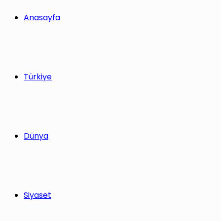
yap
Anasayfa
...
Türkiye
Dünya
Siyaset