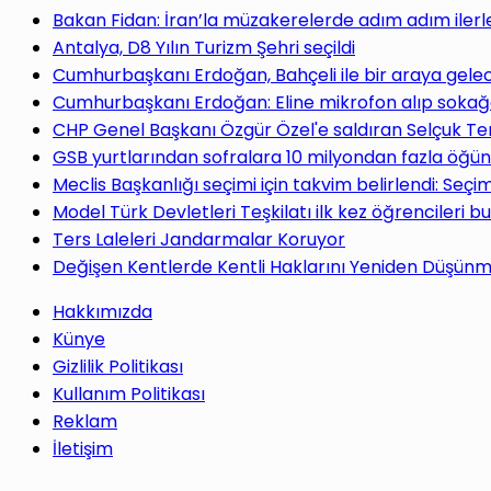
yap
Bakan Fidan: İran’la müzakerelerde adım adım ilerl
Antalya, D8 Yılın Turizm Şehri seçildi
Cumhurbaşkanı Erdoğan, Bahçeli ile bir araya gele
Cumhurbaşkanı Erdoğan: Eline mikrofon alıp sokağa
CHP Genel Başkanı Özgür Özel'e saldıran Selçuk Te
...
GSB yurtlarından sofralara 10 milyondan fazla öğün
Meclis Başkanlığı seçimi için takvim belirlendi: Seç
Model Türk Devletleri Teşkilatı ilk kez öğrencileri b
Ters Laleleri Jandarmalar Koruyor
Değişen Kentlerde Kentli Haklarını Yeniden Düşün
Hakkımızda
Künye
Gizlilik Politikası
Kullanım Politikası
Reklam
İletişim