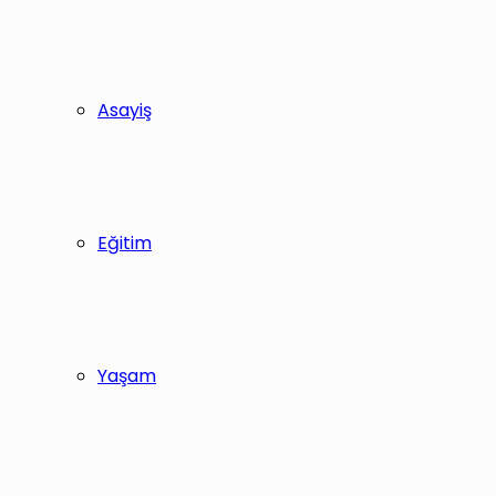
Asayiş
Eğitim
Yaşam