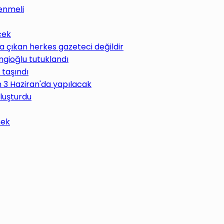
enmeli
cek
 çıkan herkes gazeteci değildir
ngioğlu tutuklandı
 taşındı
im 3 Haziran'da yapılacak
uluşturdu
mek