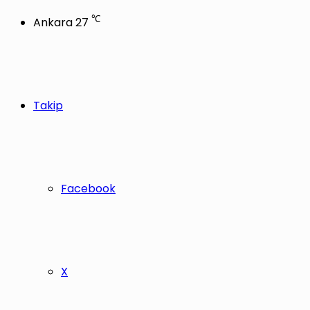
℃
Ankara
27
Takip
Facebook
X