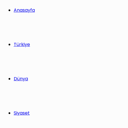
yap
Anasayfa
...
Türkiye
Dünya
Siyaset