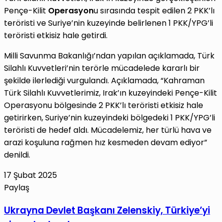
Pençe-Kilit
Operasyon
u sırasında tespit edilen 2 PKK’lı
teröristi ve Suriye’nin kuzeyinde belirlenen 1 PKK/YPG’li
teröristi etkisiz hale getirdi.
Milli Savunma Bakanlığı’ndan yapılan açıklamada, Türk
Silahlı Kuvvetleri’nin terörle mücadelede kararlı bir
şekilde ilerlediği vurgulandı. Açıklamada, “Kahraman
Türk Silahlı Kuvvetlerimiz, Irak’ın kuzeyindeki Pençe-Kilit
Operasyonu bölgesinde 2 PKK’lı teröristi etkisiz hale
getirirken, Suriye’nin kuzeyindeki bölgedeki 1 PKK/YPG’li
teröristi de hedef aldı. Mücadelemiz, her türlü hava ve
arazi koşuluna rağmen hız kesmeden devam ediyor”
denildi.
17 Şubat 2025
Paylaş
Facebook
X
LinkedIn
Tumblr
Pinterest
Reddit
VKontakte
E-
Yazdır
Ukrayna
Ukrayna Devlet Başkanı Zelenskiy, Türkiye’yi
Posta
Devlet