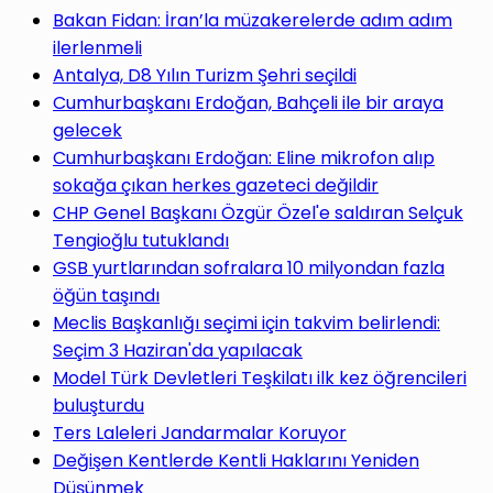
yap
Bakan Fidan: İran’la müzakerelerde adım adım
ilerlenmeli
Antalya, D8 Yılın Turizm Şehri seçildi
Cumhurbaşkanı Erdoğan, Bahçeli ile bir araya
gelecek
...
Cumhurbaşkanı Erdoğan: Eline mikrofon alıp
sokağa çıkan herkes gazeteci değildir
CHP Genel Başkanı Özgür Özel'e saldıran Selçuk
Tengioğlu tutuklandı
GSB yurtlarından sofralara 10 milyondan fazla
öğün taşındı
Meclis Başkanlığı seçimi için takvim belirlendi:
Seçim 3 Haziran'da yapılacak
Model Türk Devletleri Teşkilatı ilk kez öğrencileri
buluşturdu
Ters Laleleri Jandarmalar Koruyor
Değişen Kentlerde Kentli Haklarını Yeniden
Düşünmek