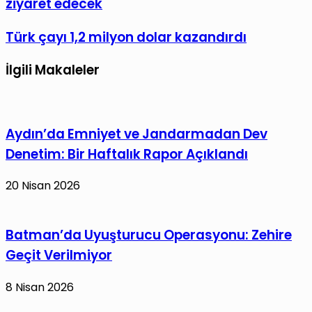
ziyaret edecek
ile
Başkanı
paylaş
Zelenskiy,
Türk
Türk çayı 1,2 milyon dolar kazandırdı
Türkiye’yi
çayı
ziyaret
İlgili Makaleler
1,2
edecek
milyon
dolar
kazandırdı
Aydın’da Emniyet ve Jandarmadan Dev
Denetim: Bir Haftalık Rapor Açıklandı
20 Nisan 2026
Batman’da Uyuşturucu Operasyonu: Zehire
Geçit Verilmiyor
8 Nisan 2026