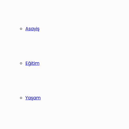
Asayiş
Eğitim
Yaşam