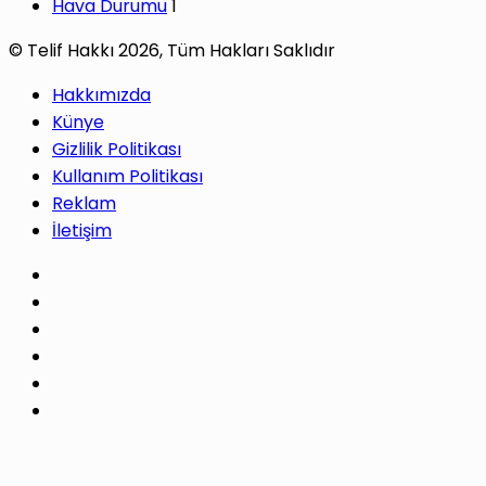
Hava Durumu
1
© Telif Hakkı 2026, Tüm Hakları Saklıdır
Hakkımızda
Künye
Gizlilik Politikası
Kullanım Politikası
Reklam
İletişim
Facebook
X
Pinterest
LinkedIn
YouTube
Instagram
Facebook
X
WhatsApp
Telegram
Başa
dön