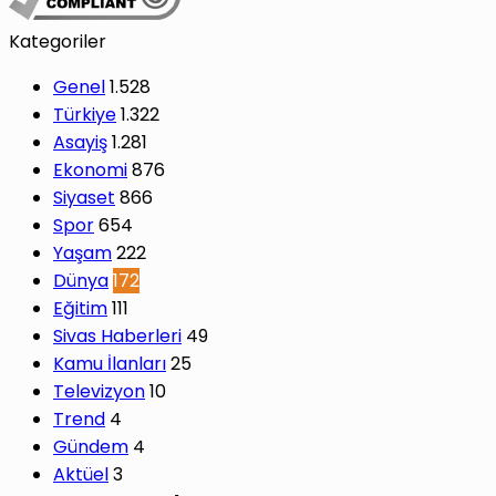
Kategoriler
Genel
1.528
Türkiye
1.322
Asayiş
1.281
Ekonomi
876
Siyaset
866
Spor
654
Yaşam
222
Dünya
172
Eğitim
111
Sivas Haberleri
49
Kamu İlanları
25
Televizyon
10
Trend
4
Gündem
4
Aktüel
3