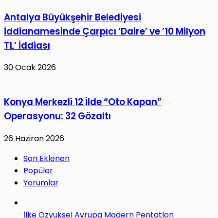
Antalya Büyükşehir Belediyesi
İddianamesinde Çarpıcı ‘Daire’ ve ’10 Milyon
TL’ İddiası
30 Ocak 2026
Konya Merkezli 12 İlde “Oto Kapan”
Operasyonu: 32 Gözaltı
26 Haziran 2026
Son Eklenen
Popüler
Yorumlar
İlke Özyüksel Avrupa Modern Pentatlon