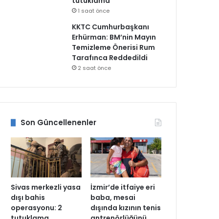
tutuklama
1 saat önce
KKTC Cumhurbaşkanı
Erhürman: BM’nin Mayın
Temizleme Önerisi Rum
Tarafınca Reddedildi
2 saat önce
Son Güncellenenler
Sivas merkezli yasa
İzmir’de itfaiye eri
dışı bahis
baba, mesai
operasyonu: 2
dışında kızının tenis
tutuklama
antrenörlüğünü