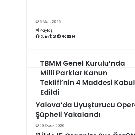
6 Mart 2026
Paylaş
Facebook
X
LinkedIn
Tumblr
Pinterest
Reddit
VKontakte
E-
Yazdır
Posta
ile
paylaş
TBMM
TBMM Genel Kurulu’nda
Genel
Milli Parklar Kanun
Kurulu’nda
Milli
Teklifi’nin 4 Maddesi Kabul
Parklar
Edildi
Kanun
Teklifi’nin
Yalova’da Uyuşturucu Oper
4
Maddesi
Şüpheli Yakalandı
Kabul
Edildi
29 Ocak 2026