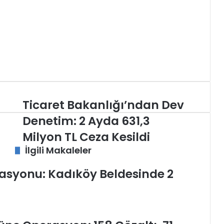
Ticaret
Ticaret Bakanlığı’ndan Dev
Bakanlığı’ndan
Denetim: 2 Ayda 631,3
Dev
Denetim:
Milyon TL Ceza Kesildi
2
İlgili Makaleler
Ayda
631,3
asyonu: Kadıköy Beldesinde 2
Milyon
TL
Ceza
Kesildi