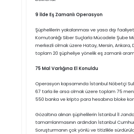
9 İlde Eş Zamanlı Operasyon
Şüphelilerin yakalanması ve yasa dışı faaliye
Komutanlığı Siber Suçlarla Mücadele Şube M
merkezli olmak üzere Hatay, Mersin, Ankara, D
toplam 20 şüpheliye yönelik eş zamanlı arama
75 Mal Varlığına El Konuldu
Operasyon kapsamında İstanbul Nöbetçi Sulh C
67 tarla ile arsa olmak üzere toplam 75 menku
550 banka ve kripto para hesabına bloke konul
Gözaltına alınan şüphelilerin İstanbul İl Ja
tamamlanmasının ardından İstanbul Cumhuriyet
Soruşturmanın çok yönlü ve titizlikle sürdürül