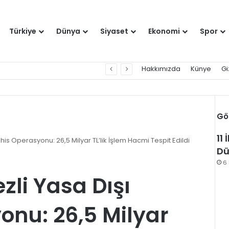
Türkiye
Dünya
Siyaset
Ekonomi
Spor
Hakkımızda
Künye
Gi
Gö
11
his Operasyonu: 26,5 Milyar TL’lik İşlem Hacmi Tespit Edildi
Dü
6
zli Yasa Dışı
onu: 26,5 Milyar