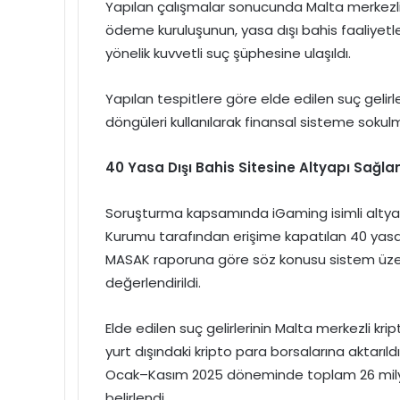
Yapılan çalışmalar sonucunda Malta merkezli k
ödeme kuruluşunun, yasa dışı bahis faaliyetle
yönelik kuvvetli suç şüphesine ulaşıldı.
Yapılan tespitlere göre elde edilen suç gelirl
döngüleri kullanılarak finansal sisteme sokulma
40 Yasa Dışı Bahis Sitesine Altyapı Sağlan
Soruşturma kapsamında iGaming isimli altyapı sa
Kurumu tarafından erişime kapatılan 40 yasa d
MASAK raporuna göre söz konusu sistem üzerind
değerlendirildi.
Elde edilen suç gelirlerinin Malta merkezli krip
yurt dışındaki kripto para borsalarına aktarıl
Ocak–Kasım 2025 döneminde toplam 26 milyar
belirlendi.