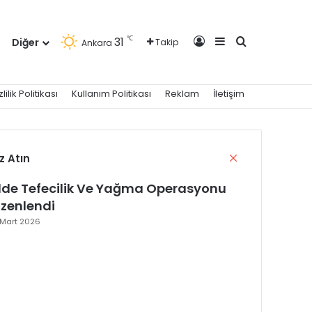
Kayıt Ol
Kenar Bölmesi
Arama yap ..
℃
31
Diğer
Takip
Ankara
zlilik Politikası
Kullanım Politikası
Reklam
İletişim
Kapalı
z Atın
 İlde Tefecilik Ve Yağma Operasyonu
zenlendi
 Mart 2026