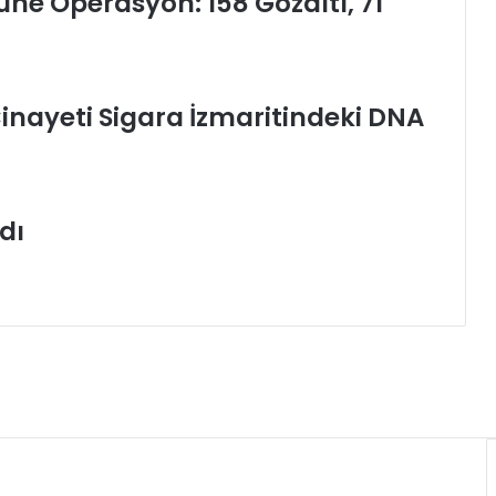
tüne Operasyon: 158 Gözaltı, 71
Cinayeti Sigara İzmaritindeki DNA
dı