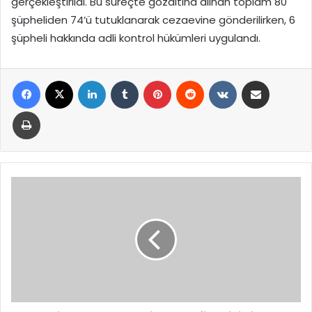
gerçekleştirildi. Bu süreçte gözaltına alınan toplam 80
şüpheliden 74’ü tutuklanarak cezaevine gönderilirken, 6
şüpheli hakkında adli kontrol hükümleri uygulandı.
Facebook
X
LinkedIn
Tumblr
Pinterest
Reddit
VKontakte
E-Posta ile paylaş
Yazdır
Bahçeli:
“Terörsüz
Türkiye
Hedefi
Tarihi
Bir
Fırsat
Kapısıdır”