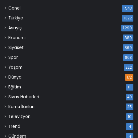
Genel
1.543
Türkiye
1.322
Asayiş
1.299
Ekonomi
880
Siyaset
869
Spor
663
Yaşam
222
Dünya
172
Eğitim
111
Sivas Haberleri
49
Kamu İlanları
25
Televizyon
10
Trend
4
Gündem
4