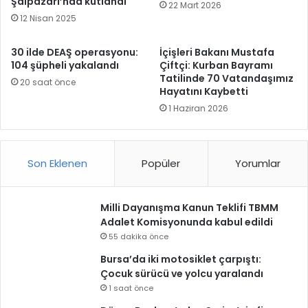
Şalpazarı’nda kutlandı
22 Mart 2026
12 Nisan 2025
30 ilde DEAŞ operasyonu:
İçişleri Bakanı Mustafa
104 şüpheli yakalandı
Çiftçi: Kurban Bayramı
Tatilinde 70 Vatandaşımız
20 saat önce
Hayatını Kaybetti
1 Haziran 2026
Son Eklenen
Popüler
Yorumlar
Milli Dayanışma Kanun Teklifi TBMM
Adalet Komisyonunda kabul edildi
55 dakika önce
Bursa’da iki motosiklet çarpıştı:
Çocuk sürücü ve yolcu yaralandı
1 saat önce