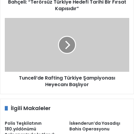
Bahçeli: “Terörsüz Türkiye Hedefi Tarihi Bir Fırsat
Kapısıdır”
Tunceli’de
Rafting
Türkiye
Şampiyonası
Heyecanı
Başlıyor
Tunceli’de Rafting Türkiye Şampiyonası
Heyecanı Başlıyor
İlgili Makaleler
Polis Teşkilatının
İskenderun’da Yasadışı
180.yıldönümü
Bahis Operasyonu