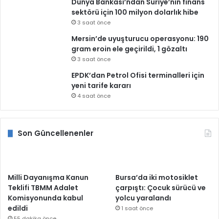
Dünya Bankası’ndan Suriye’nin finans
sektörü için 100 milyon dolarlık hibe
3 saat önce
Mersin’de uyuşturucu operasyonu: 190
gram eroin ele geçirildi, 1 gözaltı
3 saat önce
EPDK’dan Petrol Ofisi terminalleri için
yeni tarife kararı
4 saat önce
Son Güncellenenler
Milli Dayanışma Kanun
Bursa’da iki motosiklet
Teklifi TBMM Adalet
çarpıştı: Çocuk sürücü ve
Komisyonunda kabul
yolcu yaralandı
edildi
1 saat önce
55 dakika önce