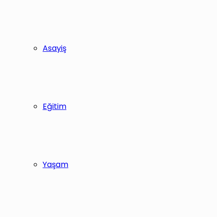
Asayiş
Eğitim
Yaşam