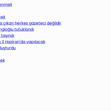
enmeli
cek
 çıkan herkes gazeteci değildir
ngioğlu tutuklandı
 taşındı
im 3 Haziran'da yapılacak
uluşturdu
mek