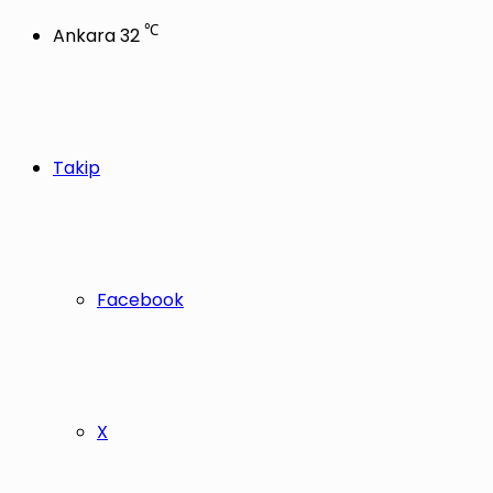
℃
Ankara
32
Takip
Facebook
X