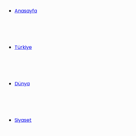
yap
Anasayfa
...
Türkiye
Dünya
Siyaset