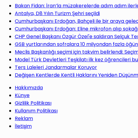
yap
Bakan Fidan: İran’la müzakerelerde adım adım ilerl
Antalya, D8 Yılın Turizm Şehri seçildi
Cumhurbaşkanı Erdoğan, Bahçeli ile bir araya gele
Cumhurbaşkanı Erdoğan: Eline mikrofon alıp sokağa
CHP Genel Başkanı Özgür Özel'e saldıran Selçuk Te
...
GSB yurtlarından sofralara 10 milyondan fazla öğün
Meclis Başkanlığı seçimi için takvim belirlendi: Seç
Model Türk Devletleri Teşkilatı ilk kez öğrencileri b
Ters Laleleri Jandarmalar Koruyor
Değişen Kentlerde Kentli Haklarını Yeniden Düşün
Hakkımızda
Künye
Gizlilik Politikası
Kullanım Politikası
Reklam
İletişim