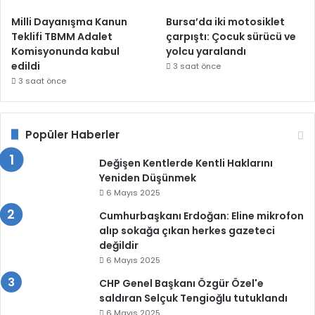
Milli Dayanışma Kanun
Bursa’da iki motosiklet
Teklifi TBMM Adalet
çarpıştı: Çocuk sürücü ve
Komisyonunda kabul
yolcu yaralandı
edildi
3 saat önce
3 saat önce
Popüler Haberler
Değişen Kentlerde Kentli Haklarını
Yeniden Düşünmek
6 Mayıs 2025
Cumhurbaşkanı Erdoğan: Eline mikrofon
alıp sokağa çıkan herkes gazeteci
değildir
6 Mayıs 2025
CHP Genel Başkanı Özgür Özel'e
saldıran Selçuk Tengioğlu tutuklandı
6 Mayıs 2025