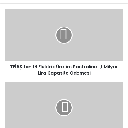
TEİAŞ’tan
16
Elektrik
Üretim
Santraline
1,1
Milyar
Lira
Kapasite
Ödemesi
TEİAŞ’tan 16 Elektrik Üretim Santraline 1,1 Milyar
Lira Kapasite Ödemesi
Milli
sporcuların
yüksek
irtifa
durağı
Van
oldu:
Şampiyonalar