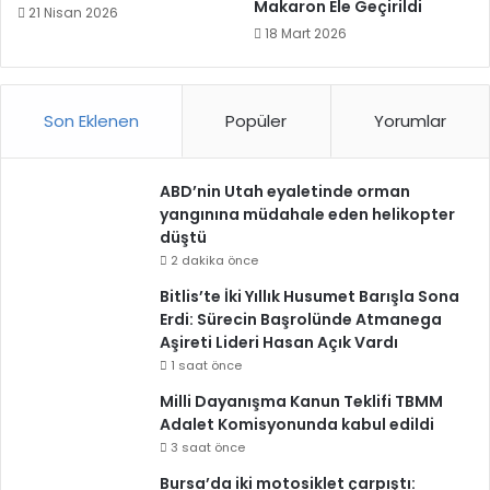
Makaron Ele Geçirildi
21 Nisan 2026
18 Mart 2026
Son Eklenen
Popüler
Yorumlar
ABD’nin Utah eyaletinde orman
yangınına müdahale eden helikopter
düştü
2 dakika önce
Bitlis’te İki Yıllık Husumet Barışla Sona
Erdi: Sürecin Başrolünde Atmanega
Aşireti Lideri Hasan Açık Vardı
1 saat önce
Milli Dayanışma Kanun Teklifi TBMM
Adalet Komisyonunda kabul edildi
3 saat önce
Bursa’da iki motosiklet çarpıştı: