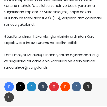
Kanuna muhalefet, silahla tehdit ve basit yaralama
suçlarından toplam 27 yıl kesinleşmiş hapis cezası
bulunan cezaevi firarisi A.Ö. (35), ekiplerin titiz çalışması
sonucu yakalandı.
Gözaltına alınan hükümlü, işlemlerinin ardından Kars
Kapalı Ceza İnfaz Kurumu’na teslim edildi.
Kars Emniyet Müdürlüğü’nden yapılan açıklamada, suç
ve suçlularla mücadelenin kararlılıkla ve etkin şekilde
sürdürüleceği vurgulandı.
Facebook
X
LinkedIn
Tumblr
Pinterest
Reddit
VKontakte
E-Posta ile paylaş
Yazdır