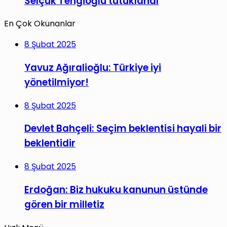
Selçuk Tengioğlu tutuklandı
En Çok Okunanlar
8 Şubat 2025
Yavuz Ağıralioğlu: Türkiye iyi
yönetilmiyor!
8 Şubat 2025
Devlet Bahçeli: Seçim beklentisi hayali bir
beklentidir
8 Şubat 2025
Erdoğan: Biz hukuku kanunun üstünde
gören bir milletiz