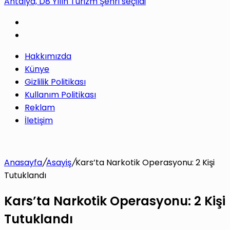
Antalya, D8 Yılın Turizm Şehri seçildi
yap
Hakkımızda
...
Künye
Gizlilik Politikası
Kullanım Politikası
Reklam
İletişim
Anasayfa
/
Asayiş
/
Kars’ta Narkotik Operasyonu: 2 Kişi
Tutuklandı
Kars’ta Narkotik Operasyonu: 2 Kişi
Tutuklandı