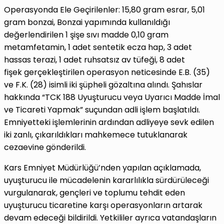
Operasyonda Ele Geçirilenler: 15,80 gram esrar, 5,01
gram bonzai, Bonzai yapımında kullanıldığı
değerlendirilen 1 şişe sıvı madde 0,10 gram
metamfetamin, 1 adet sentetik ecza hap, 3 adet
hassas terazi, 1 adet ruhsatsız av tüfeği, 8 adet
fişek gerçekleştirilen operasyon neticesinde E.B. (35)
ve F.K. (28) isimli iki şüpheli gözaltına alındı. Şahıslar
hakkında “TCK 188 Uyuşturucu veya Uyarıcı Madde İmal
ve Ticareti Yapmak” suçundan adli işlem başlatıldı.
Emniyetteki işlemlerinin ardından adliyeye sevk edilen
iki zanlı, çıkarıldıkları mahkemece tutuklanarak
cezaevine gönderildi.
Kars Emniyet Müdürlüğü’nden yapılan açıklamada,
uyuşturucu ile mücadelenin kararlılıkla sürdürüleceği
vurgulanarak, gençleri ve toplumu tehdit eden
uyuşturucu ticaretine karşı operasyonların artarak
devam edeceği bildirildi. Yetkililer ayrıca vatandaşların