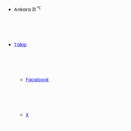
℃
Ankara
31
Takip
Facebook
X