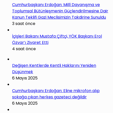
Cumhurbaşkanı Erdoğan: Millî Dayanışma ve
Toplumsal Bütünleşmenin Güçlendirilmesine Dair
Kanun Teklifi Gazi Meclisimizin Takdirine Sunuldu
3 saat önce
İçişleri Bakanı Mustafa Çiftçi, YÖK Başkanı Erol
Özvar’ı Ziyaret Etti
4 saat önce
Değişen Kentlerde Kentli Haklarını Yeniden
Düşünmek
6 Mayıs 2025
Cumhurbaşkanı Erdoğan: Eline mikrofon alıp
sokağa çıkan herkes gazeteci değildir
6 Mayıs 2025