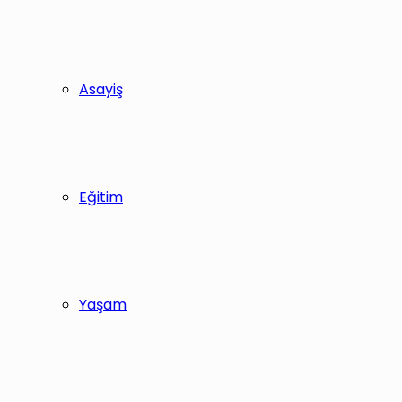
Asayiş
Eğitim
Yaşam