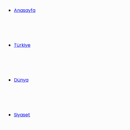
yap
Anasayfa
...
Türkiye
Dünya
Siyaset