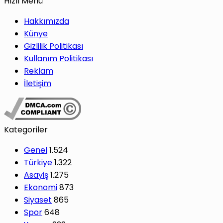
Hızlı Menü
Hakkımızda
Künye
Gizlilik Politikası
Kullanım Politikası
Reklam
İletişim
Kategoriler
Genel
1.524
Türkiye
1.322
Asayiş
1.275
Ekonomi
873
Siyaset
865
Spor
648