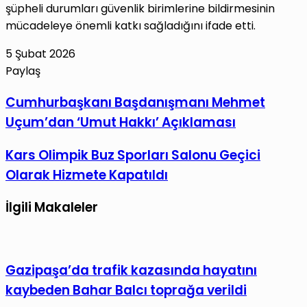
şüpheli durumları güvenlik birimlerine bildirmesinin
mücadeleye önemli katkı sağladığını ifade etti.
5 Şubat 2026
Paylaş
Facebook
X
LinkedIn
Tumblr
Pinterest
Reddit
VKontakte
E-
Yazdır
Cumhurbaşkanı
Cumhurbaşkanı Başdanışmanı Mehmet
Posta
Başdanışmanı
Uçum’dan ‘Umut Hakkı’ Açıklaması
ile
Mehmet
paylaş
Uçum’dan
Kars
Kars Olimpik Buz Sporları Salonu Geçici
‘Umut
Olimpik
Olarak Hizmete Kapatıldı
Hakkı’
Buz
Açıklaması
Sporları
İlgili Makaleler
Salonu
Geçici
Olarak
Gazipaşa’da trafik kazasında hayatını
Hizmete
kaybeden Bahar Balcı toprağa verildi
Kapatıldı