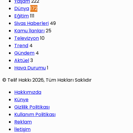
Yaşam
222
Dünya
172
Eğitim
111
Sivas Haberleri
49
Kamu İlanları
25
Televizyon
10
Trend
4
Gündem
4
Aktüel
3
Hava Durumu
1
© Telif Hakkı 2026, Tüm Hakları Saklıdır
Hakkımızda
Künye
Gizlilik Politikası
Kullanım Politikası
Reklam
İletişim