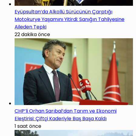
Eyüpsultan’da Alkollü Sürücünün Çarptığı
Motokurye Yaşamını Yitirdi: Sanığın Tahliyesine
Aileden Tepki
22 dakika önce
CHP’li Orhan Sarıbal’dan Tarım ve Ekonomi
Eleştirisi: Çiftçi Kaderiyle Baş Başa Kaldı
1 saat önce