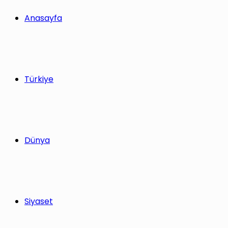
yap
Anasayfa
...
Türkiye
Dünya
Siyaset