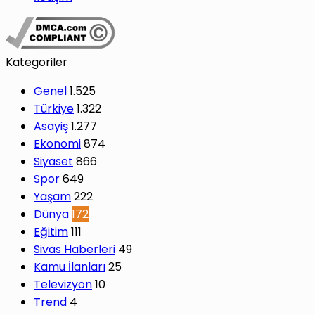
Kategoriler
Genel
1.525
Türkiye
1.322
Asayiş
1.277
Ekonomi
874
Siyaset
866
Spor
649
Yaşam
222
Dünya
172
Eğitim
111
Sivas Haberleri
49
Kamu İlanları
25
Televizyon
10
Trend
4