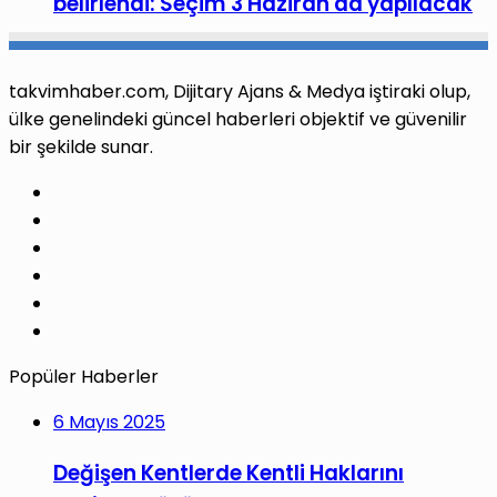
belirlendi: Seçim 3 Haziran'da yapılacak
takvimhaber.com, Dijitary Ajans & Medya iştiraki olup,
ülke genelindeki güncel haberleri objektif ve güvenilir
bir şekilde sunar.
Facebook
X
Pinterest
LinkedIn
YouTube
Instagram
Popüler Haberler
6 Mayıs 2025
Değişen Kentlerde Kentli Haklarını