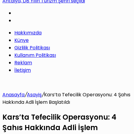
Cumhurbaşkanı Erdoğan, Bahçeli ile bir araya gelecek
yap
Hakkımızda
...
Künye
Gizlilik Politikası
Kullanım Politikası
Reklam
İletişim
Anasayfa
/
Asayiş
/
Kars’ta Tefecilik Operasyonu: 4 Şahıs
Hakkında Adli İşlem Başlatıldı
Kars’ta Tefecilik Operasyonu: 4
Şahıs Hakkında Adli İşlem