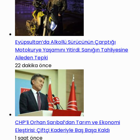
Eyüpsultan’da Alkollü Sürücünün Çarptığı
Motokurye Yaşamını Yitirdi: Sanığın Tahliyesine
Aileden Tepki
22 dakika önce
CHP’li Orhan Sarıbal’dan Tarım ve Ekonomi
Eleştirisi: Çiftçi Kaderiyle Baş Başa Kaldı
1 saat önce