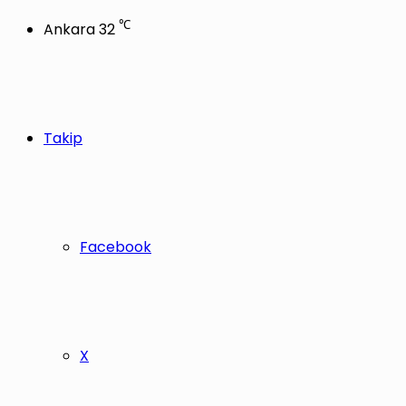
℃
Ankara
32
Takip
Facebook
X