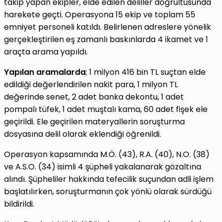
takip yapan ekipler, elde edilen deliller doğrultusunda
harekete geçti. Operasyona 15 ekip ve toplam 55
emniyet personeli katıldı. Belirlenen adreslere yönelik
gerçekleştirilen eş zamanlı baskınlarda 4 ikamet ve 1
araçta arama yapıldı.
Yapılan aramalarda
; 1 milyon 416 bin TL suçtan elde
edildiği değerlendirilen nakit para, 1 milyon TL
değerinde senet, 2 adet banka dekontu, 1 adet
pompalı tüfek, 1 adet muştalı kama, 60 adet fişek ele
geçirildi. Ele geçirilen materyallerin soruşturma
dosyasına delil olarak eklendiği öğrenildi.
Operasyon kapsamında M.Ö. (43), R.A. (40), N.O. (38)
ve A.S.O. (34) isimli 4 şüpheli yakalanarak gözaltına
alındı. Şüpheliler hakkında tefecilik suçundan adli işlem
başlatılırken, soruşturmanın çok yönlü olarak sürdüğü
bildirildi.