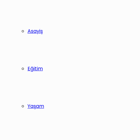
Asayiş
Eğitim
Yaşam