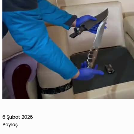
6 Şubat 2026
Paylaş
Facebook
X
LinkedIn
Tumblr
Pinterest
Reddit
VKontakte
E-
Yazdır