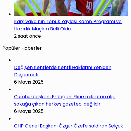
Karşıyaka’nın Topuk Yaylası Kamp Programı ve
Hazırlık Maçları Belli Oldu
2 saat önce
Popüler Haberler
Değişen Kentlerde Kentli Haklarını Yeniden
Düşünmek
6 Mayıs 2025
Cumhurbaşkanı Erdoğan: Eline mikrofon alıp
sokağa çıkan herkes gazeteci değildir
6 Mayıs 2025
CHP Genel Başkanı Özgür Özel'e saldıran Selçuk