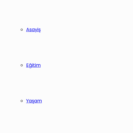
Asayiş
Eğitim
Yaşam