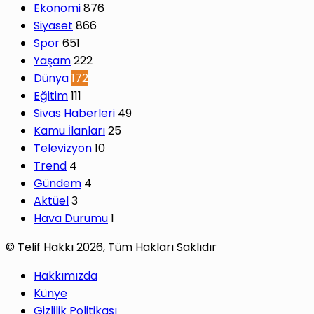
Ekonomi
876
Siyaset
866
Spor
651
Yaşam
222
Dünya
172
Eğitim
111
Sivas Haberleri
49
Kamu İlanları
25
Televizyon
10
Trend
4
Gündem
4
Aktüel
3
Hava Durumu
1
© Telif Hakkı 2026, Tüm Hakları Saklıdır
Hakkımızda
Künye
Gizlilik Politikası