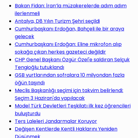
yap
Bakan Fidan: İran’la müzakerelerde adım adım
ilerlenmeli
Antalya, D8 Yılın Turizm Şehri seçildi
Cumhurbaşkanı Erdoğan, Bahçeli ile bir araya
gelecek
...
Cumhurbaşkanı Erdoğan: Eline mikrofon alıp
sokağa çıkan herkes gazeteci değildir
CHP Genel Başkanı Özgür Özel'e saldıran Selçuk
Tengioğlu tutuklandı
GSB yurtlarından sofralara 10 milyondan fazla
öğün taşındı
Meclis Başkanlığı seçimi için takvim belirlendi:
Seçim 3 Haziran'da yapılacak
Model Türk Devletleri Teşkilatı ilk kez öğrencileri
buluşturdu
Ters Laleleri Jandarmalar Koruyor
Değişen Kentlerde Kentli Haklarını Yeniden
Düşünmek