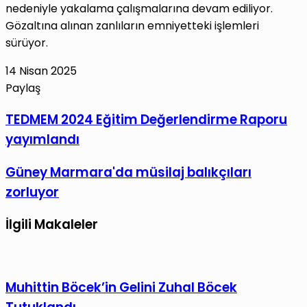
nedeniyle yakalama çalışmalarına devam ediliyor.
Gözaltına alınan zanlıların emniyetteki işlemleri
sürüyor.
14 Nisan 2025
Paylaş
Facebook
X
LinkedIn
Tumblr
Pinterest
Reddit
VKontakte
E-
Yazdır
TEDMEM
TEDMEM 2024 Eğitim Değerlendirme Raporu
Posta
2024
yayımlandı
ile
Eğitim
paylaş
Değerlendirme
Güney
Güney Marmara'da müsilaj balıkçıları
Raporu
Marmara'da
zorluyor
yayımlandı
müsilaj
balıkçıları
İlgili Makaleler
zorluyor
Muhittin Böcek’in Gelini Zuhal Böcek