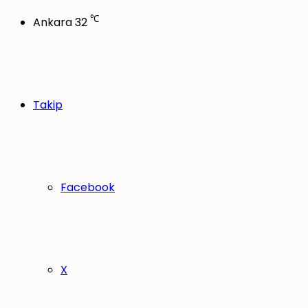
℃
Ankara
32
Takip
Facebook
X