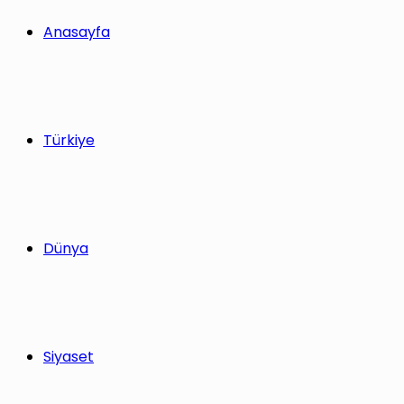
yap
Anasayfa
...
Türkiye
Dünya
Siyaset