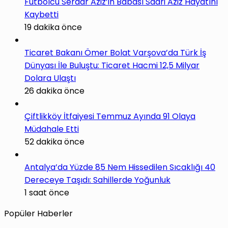
Futbolcu Serdar Aziz’in Babası Sadri Aziz Hayatını
Kaybetti
19 dakika önce
Ticaret Bakanı Ömer Bolat Varşova’da Türk İş
Dünyası İle Buluştu: Ticaret Hacmi 12,5 Milyar
Dolara Ulaştı
26 dakika önce
Çiftlikköy İtfaiyesi Temmuz Ayında 91 Olaya
Müdahale Etti
52 dakika önce
Antalya’da Yüzde 85 Nem Hissedilen Sıcaklığı 40
Dereceye Taşıdı: Sahillerde Yoğunluk
1 saat önce
Popüler Haberler