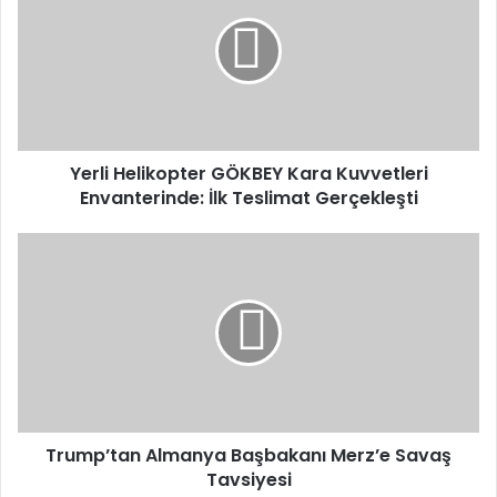
GÖKBEY
Kara
Kuvvetleri
Envanterinde:
İlk
Teslimat
Gerçekleşti
Yerli Helikopter GÖKBEY Kara Kuvvetleri
Envanterinde: İlk Teslimat Gerçekleşti
Trump’tan
Almanya
Başbakanı
Merz’e
Savaş
Tavsiyesi
Trump’tan Almanya Başbakanı Merz’e Savaş
Tavsiyesi