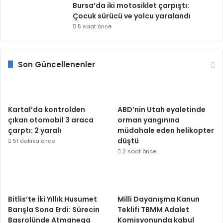
Bursa’da iki motosiklet çarpıştı:
Çocuk sürücü ve yolcu yaralandı
5 saat önce
Son Güncellenenler
Kartal’da kontrolden
ABD’nin Utah eyaletinde
çıkan otomobil 3 araca
orman yangınına
çarptı: 2 yaralı
müdahale eden helikopter
düştü
51 dakika önce
2 saat önce
Bitlis’te İki Yıllık Husumet
Milli Dayanışma Kanun
Barışla Sona Erdi: Sürecin
Teklifi TBMM Adalet
Başrolünde Atmanega
Komisyonunda kabul