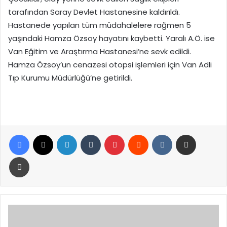
tarafından Saray Devlet Hastanesine kaldırıldı.
Hastanede yapılan tüm müdahalelere rağmen 5
yaşındaki Hamza Özsoy hayatını kaybetti. Yaralı A.Ö. ise
Van Eğitim ve Araştırma Hastanesi’ne sevk edildi.
Hamza Özsoy’un cenazesi otopsi işlemleri için Van Adli
Tıp Kurumu Müdürlüğü’ne getirildi.
Facebook
X
LinkedIn
Tumblr
Pinterest
Reddit
VKontakte
E-Posta ile paylaş
Yazdır
Yerli
Helikopter