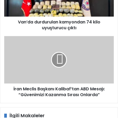
çıktı
Van’da durdurulan kamyondan 74 kilo
uyuşturucu çıktı
İran
Meclis
Başkanı
Kalibaf’tan
ABD
Mesajı:
“Güvenimizi
Kazanma
Sırası
Onlarda”
İran Meclis Başkanı Kalibaf’tan ABD Mesajı:
“Güvenimizi Kazanma Sırası Onlarda”
İlgili Makaleler