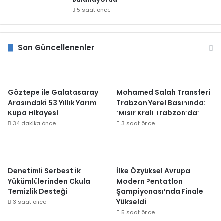
5 saat önce
Son Güncellenenler
Göztepe ile Galatasaray
Mohamed Salah Transferi
Arasındaki 53 Yıllık Yarım
Trabzon Yerel Basınında:
Kupa Hikayesi
‘Mısır Kralı Trabzon’da’
34 dakika önce
3 saat önce
Denetimli Serbestlik
İlke Özyüksel Avrupa
Yükümlülerinden Okula
Modern Pentatlon
Temizlik Desteği
Şampiyonası’nda Finale
Yükseldi
3 saat önce
5 saat önce