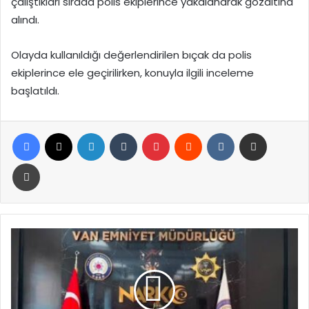
çalıştıkları sırada polis ekiplerince yakalanarak gözaltına
alındı.
Olayda kullanıldığı değerlendirilen bıçak da polis
ekiplerince ele geçirilirken, konuyla ilgili inceleme
başlatıldı.
Facebook
X
LinkedIn
Tumblr
Pinterest
Reddit
VKontakte
E-Posta ile paylaş
Yazdır
Van’da
durdurulan
kamyondan
74
kilo
uyuşturucu