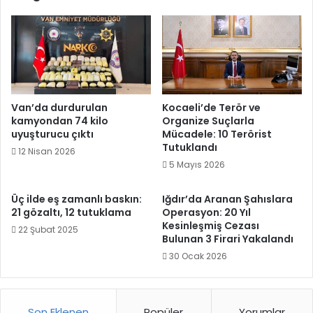
Van’da durdurulan
Kocaeli’de Terör ve
kamyondan 74 kilo
Organize Suçlarla
uyuşturucu çıktı
Mücadele: 10 Terörist
Tutuklandı
12 Nisan 2026
5 Mayıs 2026
Üç ilde eş zamanlı baskın:
Iğdır’da Aranan Şahıslara
21 gözaltı, 12 tutuklama
Operasyon: 20 Yıl
Kesinleşmiş Cezası
22 Şubat 2025
Bulunan 3 Firari Yakalandı
30 Ocak 2026
Son Eklenen
Popüler
Yorumlar