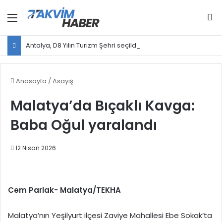
Menü
Ar
Antalya, D8 Yılın Turizm Şehri seçildi
Anasayfa
/
Asayiş
Malatya’da Bıçaklı Kavga:
Baba Oğul yaralandı
12 Nisan 2026
Cem Parlak- Malatya/TEKHA
Malatya’nın Yeşilyurt ilçesi Zaviye Mahallesi Ebe Sokak’ta