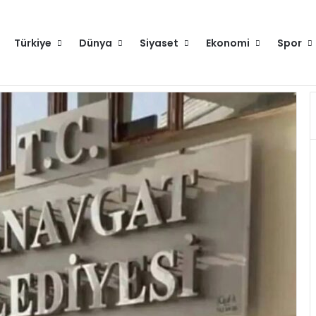
Türkiye
Dünya
Siyaset
Ekonomi
Spor
Cumhurbaşkanı Erdoğan: Eline mikrofon alıp sokağa çıkan herkes gazeteci değildir
Hakkımızda
Künye
Gi