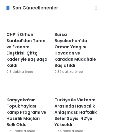
Son Güncellenenler
CHP’li Orhan
Bursa
Sarıbal’dan Tarım
Büyükorhan’da
ve Ekonomi
Orman Yangını:
Eleştirisi: Çiftçi
Havadan ve
Kaderiyle Baş Başa
Karadan Müdahale
Kaldı
Başlatıldı
3 dakika önce
37 dakika önce
Karşıyaka’nın
Türkiye ile Vietnam
Topuk Yaylası
Arasında Havacılık
Kamp Programı ve
Anlaşması: Haftalık
Hazırlık Maçları
Sefer Sayısı 42’ye
Belli Oldu
Yükseldi
39 dakika önce
44 dakika önce