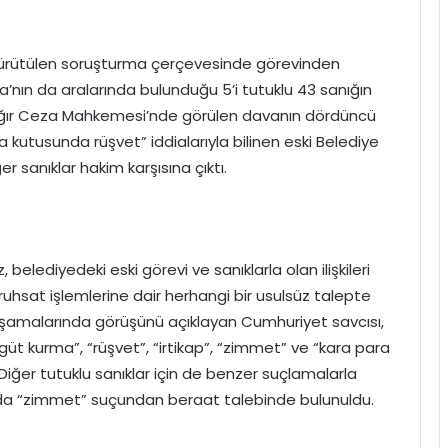
ürütülen soruşturma çerçevesinde görevinden
ra’nın da aralarında bulunduğu 5’i tutuklu 43 sanığın
ır Ceza Mahkemesi’nde görülen davanın dördüncü
utusunda rüşvet” iddialarıyla bilinen eski Belediye
 sanıklar hakim karşısına çıktı.
z,
belediyedeki eski görevi ve sanıklarla olan ilişkileri
ruhsat işlemlerine dair herhangi bir usulsüz talepte
şamalarında görüşünü açıklayan Cumhuriyet savcısı,
rgüt kurma”,
“rüşvet”,
“irtikap”,
“zimmet” ve “kara para
Diğer tutuklu sanıklar için de benzer suçlamalarla
nda “zimmet” suçundan beraat talebinde bulunuldu.