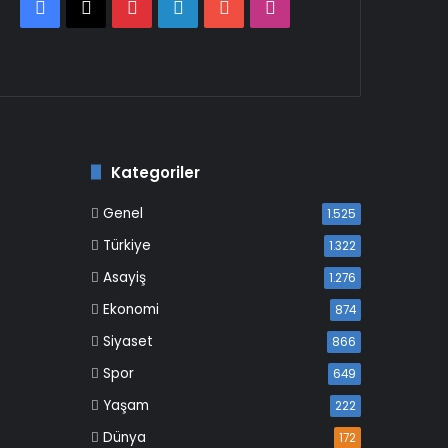
Facebook
X
Pinterest
LinkedIn
YouTube
Instagram
Kategoriler
Genel
1.525
Türkiye
1.322
Asayiş
1.276
Ekonomi
874
Siyaset
866
Spor
649
Yaşam
222
Dünya
172