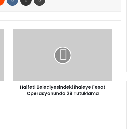
Halfeti
Belediyesindeki
İhaleye
Fesat
Operasyonunda
29
Tutuklama
Halfeti Belediyesindeki İhaleye Fesat
Operasyonunda 29 Tutuklama