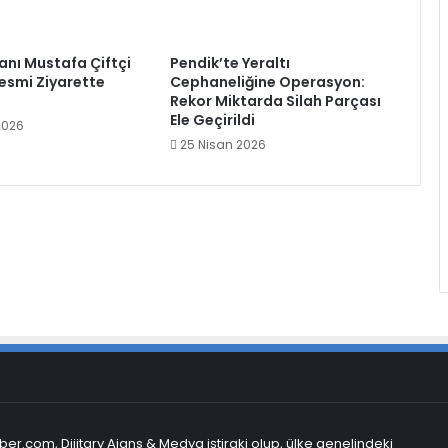
kanı Mustafa Çiftçi
Pendik’te Yeraltı
Resmi Ziyarette
Cephaneliğine Operasyon:
Rekor Miktarda Silah Parçası
Ele Geçirildi
2026
25 Nisan 2026
er.com, Dijitary Ajans & Medya iştiraki olup, ülke genelindeki