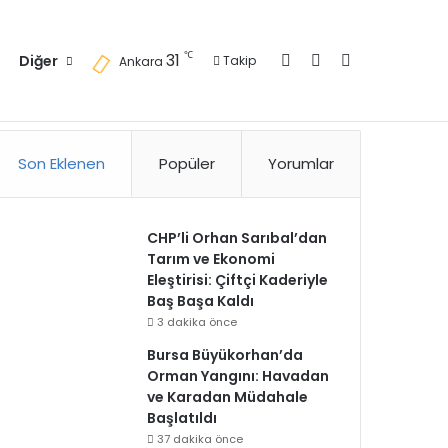
Kayıt Ol
Kenar Bölmesi
Arama yap ..
℃
31
Diğer
Takip
Ankara
zlilik Politikası
Kullanım Politikası
Reklam
İletişim
Son Eklenen
Popüler
Yorumlar
CHP’li Orhan Sarıbal’dan
Tarım ve Ekonomi
Eleştirisi: Çiftçi Kaderiyle
Baş Başa Kaldı
3 dakika önce
Bursa Büyükorhan’da
Orman Yangını: Havadan
ve Karadan Müdahale
Başlatıldı
37 dakika önce