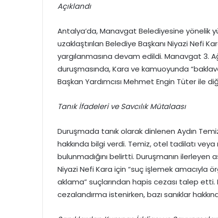
Açıklandı
Antalya’da,
Manavgat Belediyesine yönelik y
uzaklaştırılan Belediye Başkanı Niyazi Nefi Ka
yargılanmasına devam edildi.
Manavgat 3.
Ağ
duruşmasında,
Kara ve kamuoyunda “baklava k
Başkan Yardımcısı Mehmet Engin Tüter ile diğer
Tanık İfadeleri ve Savcılık Mütalaası
Duruşmada tanık olarak dinlenen Aydın Temi
hakkında bilgi verdi.
Temiz,
otel tadilatı veya 
bulunmadığını belirtti.
Duruşmanın ilerleyen a
Niyazi Nefi Kara için “suç işlemek amacıyla ö
aklama” suçlarından hapis cezası talep etti.
cezalandırma istenirken,
bazı sanıklar hakkı