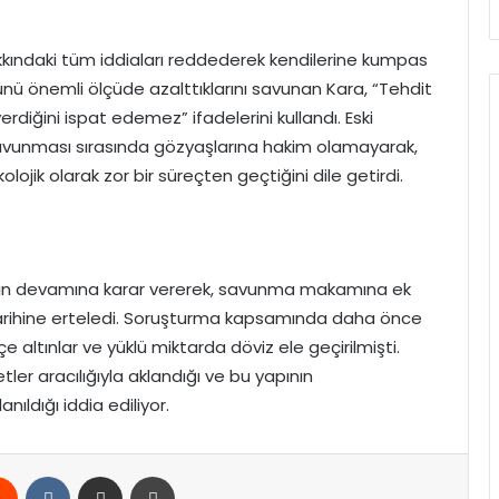
kındaki tüm iddiaları reddederek kendilerine kumpas
nü önemli ölçüde azalttıklarını savunan Kara,
“Tehdit
rdiğini ispat edemez” ifadelerini kullandı.
Eski
avunması sırasında gözyaşlarına hakim olamayarak,
lojik olarak zor bir süreçten geçtiğini dile getirdi.
inin devamına karar vererek,
savunma makamına ek
ihine erteledi.
Soruşturma kapsamında daha önce
 altınlar ve yüklü miktarda döviz ele geçirilmişti.
etler aracılığıyla aklandığı ve bu yapının
ldığı iddia ediliyor.
rest
Reddit
VKontakte
E-Posta ile paylaş
Yazdır