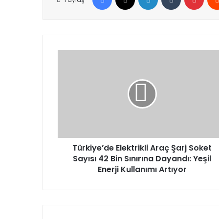
Türkiye’de
Elektrikli
Araç
Şarj
Soket
Sayısı
42
Bin
Sınırına
Dayandı:
Türkiye’de Elektrikli Araç Şarj Soket
Yeşil
Sayısı 42 Bin Sınırına Dayandı: Yeşil
Enerji
Enerji Kullanımı Artıyor
Kullanımı
Artıyor