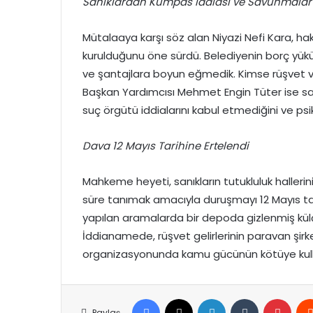
Sanıklardan Kumpas İddiası ve Savunmalar
Mütalaaya karşı söz alan Niyazi Nefi Kara,
hak
kurulduğunu öne sürdü.
Belediyenin borç yükü
ve şantajlara boyun eğmedik.
Kimse rüşvet ve
Başkan Yardımcısı Mehmet Engin Tüter ise s
suç örgütü iddialarını kabul etmediğini ve psiko
Dava 12 Mayıs Tarihine Ertelendi
Mahkeme heyeti,
sanıkların tutukluluk haller
süre tanımak amacıyla duruşmayı 12 Mayıs tar
yapılan aramalarda bir depoda gizlenmiş külçe
İddianamede,
rüşvet gelirlerinin paravan şirk
organizasyonunda kamu gücünün kötüye kullanı
Facebook
X
LinkedIn
Tumblr
Pinte
Paylaş