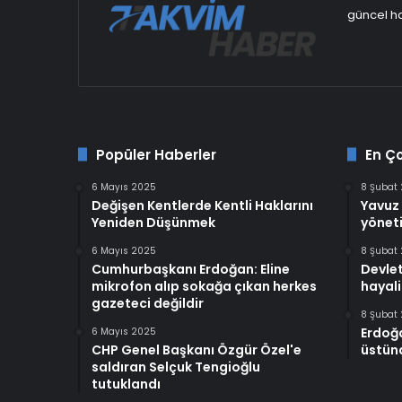
güncel ha
Popüler Haberler
En Ç
6 Mayıs 2025
8 Şubat
Değişen Kentlerde Kentli Haklarını
Yavuz 
Yeniden Düşünmek
yöneti
6 Mayıs 2025
8 Şubat
Cumhurbaşkanı Erdoğan: Eline
Devlet
mikrofon alıp sokağa çıkan herkes
hayali
gazeteci değildir
8 Şubat
Erdoğ
6 Mayıs 2025
CHP Genel Başkanı Özgür Özel'e
üstünd
saldıran Selçuk Tengioğlu
tutuklandı