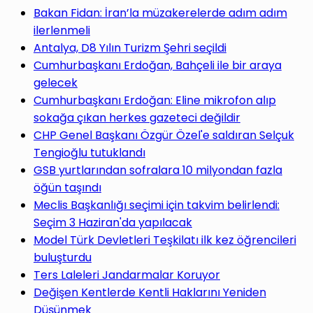
yap
Bakan Fidan: İran’la müzakerelerde adım adım
ilerlenmeli
Antalya, D8 Yılın Turizm Şehri seçildi
Cumhurbaşkanı Erdoğan, Bahçeli ile bir araya
gelecek
...
Cumhurbaşkanı Erdoğan: Eline mikrofon alıp
sokağa çıkan herkes gazeteci değildir
CHP Genel Başkanı Özgür Özel'e saldıran Selçuk
Tengioğlu tutuklandı
GSB yurtlarından sofralara 10 milyondan fazla
öğün taşındı
Meclis Başkanlığı seçimi için takvim belirlendi:
Seçim 3 Haziran'da yapılacak
Model Türk Devletleri Teşkilatı ilk kez öğrencileri
buluşturdu
Ters Laleleri Jandarmalar Koruyor
Değişen Kentlerde Kentli Haklarını Yeniden
Düşünmek