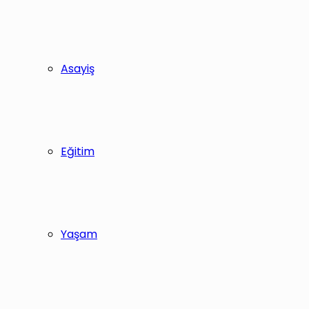
Asayiş
Eğitim
Yaşam