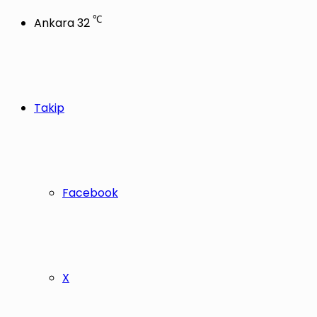
℃
Ankara
32
Takip
Facebook
X