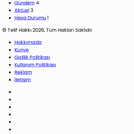
Gündem
4
Aktüel
3
Hava Durumu
1
© Telif Hakkı 2026, Tüm Hakları Saklıdır
Hakkımızda
Künye
Gizlilik Politikası
Kullanım Politikası
Reklam
İletişim
Facebook
X
Pinterest
LinkedIn
YouTube
Instagram