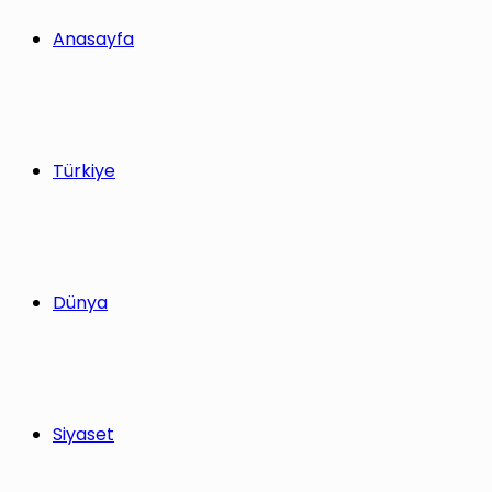
yap
Anasayfa
...
Türkiye
Dünya
Siyaset