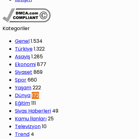
Kategoriler
Genel
1.534
Türkiye
1.322
Asayiş
1.285
Ekonomi
877
Siyaset
869
Spor
660
Yaşam
222
Dünya
172
Eğitim
111
Sivas Haberleri
49
Kamu İlanları
25
Televizyon
10
Trend
4