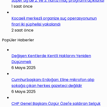
Süper Lig’de 2. ve 3. hafta maç programı açıklandı
1 saat önce
Kocaeli merkezli organize suç operasyonunun
firari iki şüphelisi yakalandı
2 saat önce
Popüler Haberler
Değişen Kentlerde Kentli Haklarını Yeniden
Düşünmek
6 Mayıs 2025
Cumhurbaşkanı Erdoğan: Eline mikrofon alıp
sokağa çıkan herkes gazeteci değildir
6 Mayıs 2025
CHP Genel Başkanı Özgür Özel'e saldıran Selçuk