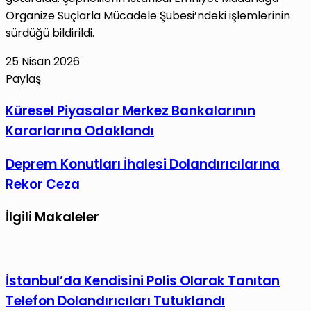
Organize Suçlarla Mücadele Şubesi’ndeki işlemlerinin
sürdüğü bildirildi.
25 Nisan 2026
Paylaş
Facebook
X
LinkedIn
Tumblr
Pinterest
Reddit
VKontakte
E-
Yazdır
Küresel
Küresel Piyasalar Merkez Bankalarının
Posta
Piyasalar
Kararlarına Odaklandı
ile
Merkez
paylaş
Bankalarının
Deprem
Deprem Konutları İhalesi Dolandırıcılarına
Kararlarına
Konutları
Rekor Ceza
Odaklandı
İhalesi
Dolandırıcılarına
İlgili Makaleler
Rekor
Ceza
İstanbul’da Kendisini Polis Olarak Tanıtan
Telefon Dolandırıcıları Tutuklandı