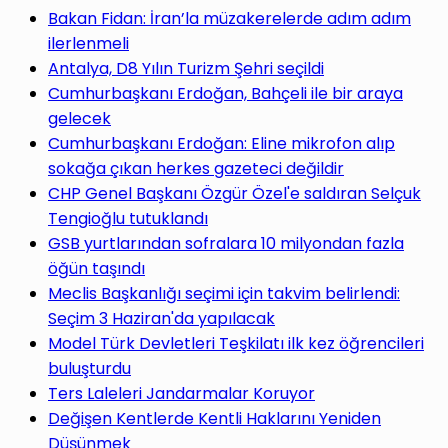
yap
Bakan Fidan: İran’la müzakerelerde adım adım
ilerlenmeli
Antalya, D8 Yılın Turizm Şehri seçildi
Cumhurbaşkanı Erdoğan, Bahçeli ile bir araya
gelecek
...
Cumhurbaşkanı Erdoğan: Eline mikrofon alıp
sokağa çıkan herkes gazeteci değildir
CHP Genel Başkanı Özgür Özel'e saldıran Selçuk
Tengioğlu tutuklandı
GSB yurtlarından sofralara 10 milyondan fazla
öğün taşındı
Meclis Başkanlığı seçimi için takvim belirlendi:
Seçim 3 Haziran'da yapılacak
Model Türk Devletleri Teşkilatı ilk kez öğrencileri
buluşturdu
Ters Laleleri Jandarmalar Koruyor
Değişen Kentlerde Kentli Haklarını Yeniden
Düşünmek