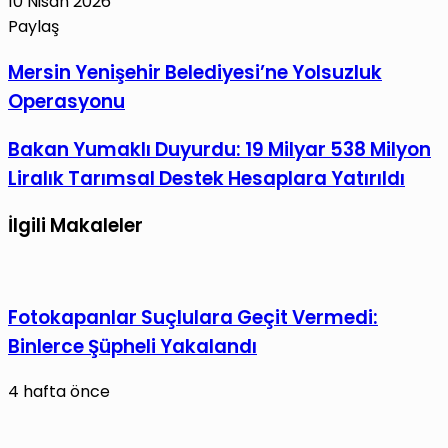
10 Nisan 2026
Paylaş
Facebook
X
LinkedIn
Tumblr
Pinterest
Reddit
VKontakte
E-
Yazdır
Mersin
Mersin Yenişehir Belediyesi’ne Yolsuzluk
Posta
Yenişehir
Operasyonu
ile
Belediyesi’ne
paylaş
Yolsuzluk
Bakan
Bakan Yumaklı Duyurdu: 19 Milyar 538 Milyon
Operasyonu
Yumaklı
Liralık Tarımsal Destek Hesaplara Yatırıldı
Duyurdu:
19
İlgili Makaleler
Milyar
538
Milyon
Fotokapanlar Suçlulara Geçit Vermedi:
Liralık
Binlerce Şüpheli Yakalandı
Tarımsal
Destek
4 hafta önce
Hesaplara
Yatırıldı