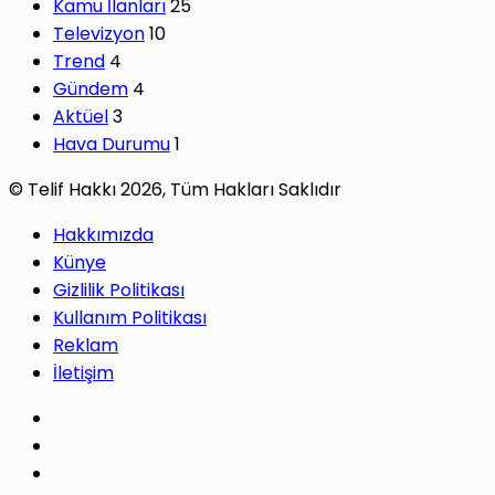
Kamu İlanları
25
Televizyon
10
Trend
4
Gündem
4
Aktüel
3
Hava Durumu
1
© Telif Hakkı 2026, Tüm Hakları Saklıdır
Hakkımızda
Künye
Gizlilik Politikası
Kullanım Politikası
Reklam
İletişim
Facebook
X
Pinterest