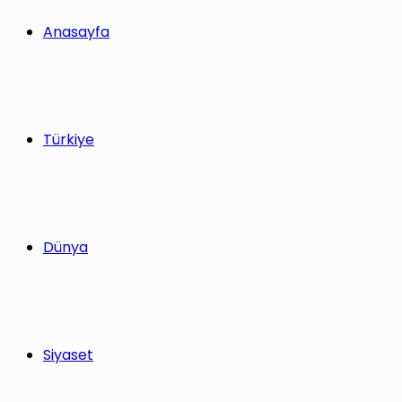
yap
Anasayfa
...
Türkiye
Dünya
Siyaset