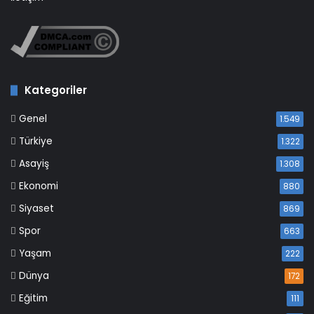
Kategoriler
Genel
1.549
Türkiye
1.322
Asayiş
1.308
Ekonomi
880
Siyaset
869
Spor
663
Yaşam
222
Dünya
172
Eğitim
111