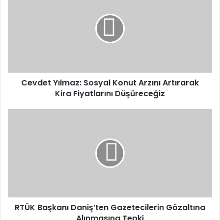
Sosyal
Konut
Arzını
Artırarak
Kira
Fiyatlarını
Düşüreceğiz
Cevdet Yılmaz: Sosyal Konut Arzını Artırarak
Kira Fiyatlarını Düşüreceğiz
RTÜK
Başkanı
Daniş’ten
Gazetecilerin
Gözaltına
Alınmasına
Tepki
RTÜK Başkanı Daniş’ten Gazetecilerin Gözaltına
Alınmasına Tepki