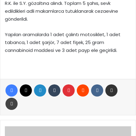
R.K. ile S.Y. gözaltına alındı. Toplam 5 şahıs, sevk
edildikleri adli makamlarca tutuklanarak cezaevine
gönderildi.
Yapılan aramalarda 1 adet çalıntı motosiklet, 1 adet
tabanca, 1 adet şarjör, 7 adet fişek, 25 gram
cannabinoid maddesi ve 3 adet payp ele geçirildi.
Facebook
X
LinkedIn
Tumblr
Pinterest
Reddit
VKontakte
E-Posta ile paylaş
Yazdır
Cevdet
Yılmaz: