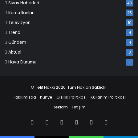
Sivas Haberleri
49
Kamu İlanları
25
Televizyon
10
Trend
4
Gündem
4
Aktüel
3
Hava Durumu
1
© Telif Hakkı 2026, Tüm Hakları Saklıdır
Hakkımızda
Künye
Gizlilik Politikası
Kullanım Politikası
Reklam
İletişim
Facebook
X
Pinterest
LinkedIn
YouTube
Instagram