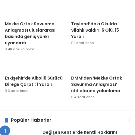
Mekke Ortak Savunma
Tayland’daki Okulda
Anlaşması uluslararası
Silahlı Saldırı: 6 Ölü, 15
basında geniş yankı
Yaralı
uyandırdı
1 saat önce
48 dakika önce
Eskişehir’de Alkollü Sürücü
DMM’den ‘Mekke Ortak
Direğe Çarptı: 1 Yaralı
Savunma Anlaşması’
iddialarına yalanlama
3 saat önce
4 saat önce
Popüler Haberler
Değişen Kentlerde Kentli Haklarını