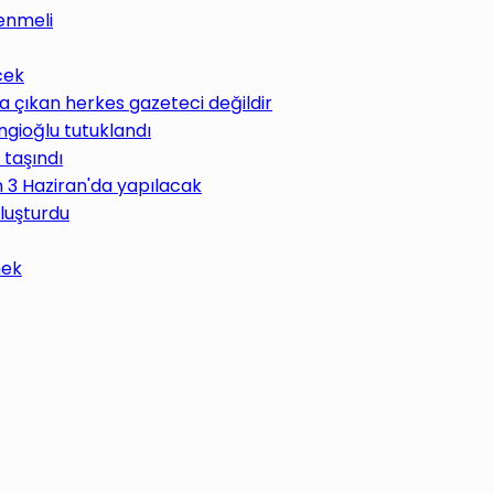
enmeli
cek
 çıkan herkes gazeteci değildir
ngioğlu tutuklandı
 taşındı
im 3 Haziran'da yapılacak
uluşturdu
mek