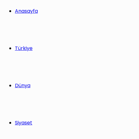
yap
Anasayfa
...
Türkiye
Dünya
Siyaset