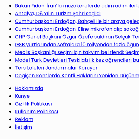
yap
Bakan Fidan: İran’la müzakerelerde adım adım ilerl
Antalya, D8 Yılın Turizm Şehri seçildi
Cumhurbaşkanı Erdoğan, Bahçeli ile bir araya gele
Cumhurbaşkanı Erdoğan: Eline mikrofon alıp sokağa
CHP Genel Başkanı Özgür Özel'e saldıran Selçuk Te
...
GSB yurtlarından sofralara 10 milyondan fazla öğün
Meclis Başkanlığı seçimi için takvim belirlendi: Seç
Model Türk Devletleri Teşkilatı ilk kez öğrencileri b
Ters Laleleri Jandarmalar Koruyor
Değişen Kentlerde Kentli Haklarını Yeniden Düşün
Hakkımızda
Künye
Gizlilik Politikası
Kullanım Politikası
Reklam
İletişim