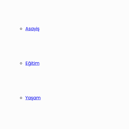
Asayiş
Eğitim
Yaşam