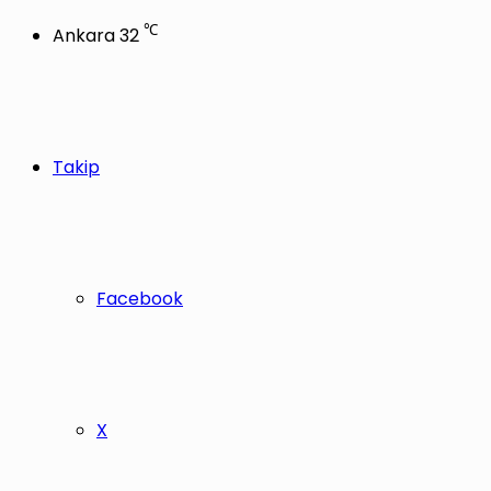
℃
Ankara
32
Takip
Facebook
X