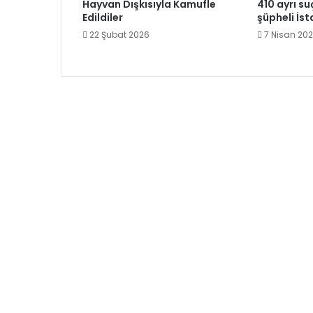
Hayvan Dışkısıyla Kamufle
410 ayrı s
Edildiler
şüpheli İs
22 Şubat 2026
7 Nisan 20