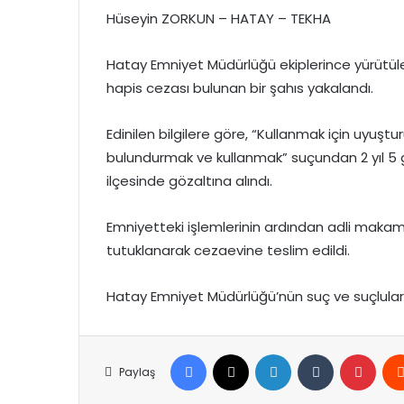
Hüseyin ZORKUN – HATAY – TEKHA
Hatay Emniyet Müdürlüğü ekiplerince yürütül
hapis cezası bulunan bir şahıs yakalandı.
Edinilen bilgilere göre, “Kullanmak için uyuş
bulundurmak ve kullanmak” suçundan 2 yıl 5 g
ilçesinde gözaltına alındı.
Emniyetteki işlemlerinin ardından adli makam
tutuklanarak cezaevine teslim edildi.
Hatay Emniyet Müdürlüğü’nün suç ve suçlularla 
Facebook
X
LinkedIn
Tumblr
Pinte
Paylaş