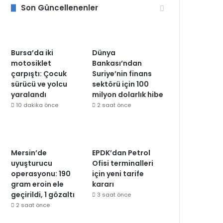
Son Güncellenenler
Bursa’da iki
Dünya
motosiklet
Bankası’ndan
çarpıştı: Çocuk
Suriye’nin finans
sürücü ve yolcu
sektörü için 100
yaralandı
milyon dolarlık hibe
10 dakika önce
2 saat önce
Mersin’de
EPDK’dan Petrol
uyuşturucu
Ofisi terminalleri
operasyonu: 190
için yeni tarife
gram eroin ele
kararı
geçirildi, 1 gözaltı
3 saat önce
2 saat önce