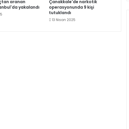
uçtan aranan
Çanakkale'de narkotik
tanbul'da yakalandı
operasyonunda 9 kişi
tutuklandı
25
13 Nisan 2025