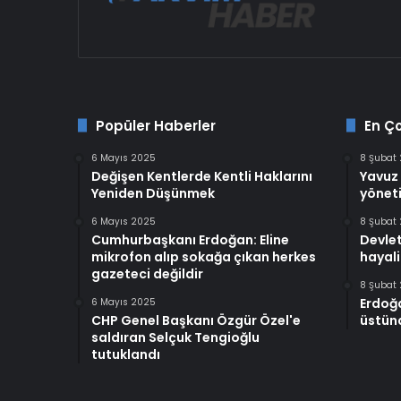
Popüler Haberler
En Ç
6 Mayıs 2025
8 Şubat
Değişen Kentlerde Kentli Haklarını
Yavuz 
Yeniden Düşünmek
yöneti
6 Mayıs 2025
8 Şubat
Cumhurbaşkanı Erdoğan: Eline
Devlet
mikrofon alıp sokağa çıkan herkes
hayali
gazeteci değildir
8 Şubat
Erdoğ
6 Mayıs 2025
CHP Genel Başkanı Özgür Özel'e
üstünd
saldıran Selçuk Tengioğlu
tutuklandı