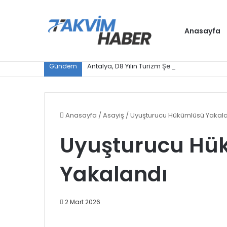
Anasayfa
Antalya, D8 Yılın Turizm Şehri seçildi
Gündem
Anasayfa
/
Asayiş
/
Uyuşturucu Hükümlüsü Yakal
Uyuşturucu Hü
Yakalandı
2 Mart 2026