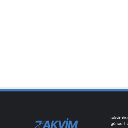
takvimhab
güncel ha