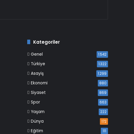
Kategoriler
Genel
1.542
Türkiye
1.322
Asayiş
1.299
Ekonomi
880
Siyaset
869
Spor
663
Yaşam
222
Dünya
172
Eğitim
111