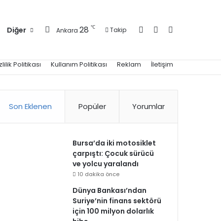
Kayıt Ol
Kenar Bölmesi
Arama yap ..
℃
28
Diğer
Takip
Ankara
zlilik Politikası
Kullanım Politikası
Reklam
İletişim
Son Eklenen
Popüler
Yorumlar
Bursa’da iki motosiklet
çarpıştı: Çocuk sürücü
ve yolcu yaralandı
10 dakika önce
Dünya Bankası’ndan
Suriye’nin finans sektörü
için 100 milyon dolarlık