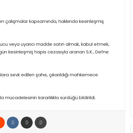
en çalışmalar kapsamında, hakkında kesinleşmiş
turucu veya uyarıcı madde satın almak, kabul etmek,
ün kesinleşmiş hapis cezasıyla aranan S.K., Defne
lara sevk edilen şahıs, çıkarıldığı mahkemece
mücadelesinin kararlılıkla sürdüğü bildirildi.
rest
Reddit
VKontakte
E-Posta ile paylaş
Yazdır