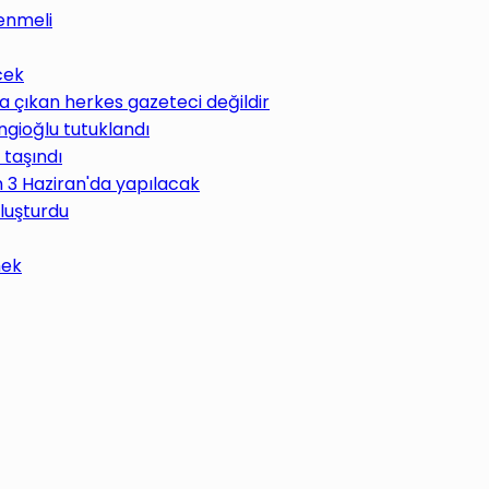
enmeli
cek
 çıkan herkes gazeteci değildir
ngioğlu tutuklandı
 taşındı
im 3 Haziran'da yapılacak
uluşturdu
mek