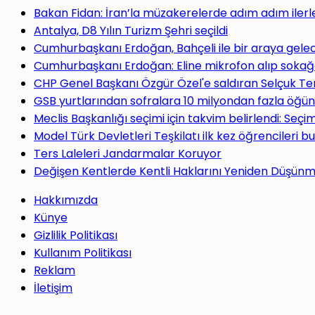
yap
Bakan Fidan: İran’la müzakerelerde adım adım ilerl
Antalya, D8 Yılın Turizm Şehri seçildi
Cumhurbaşkanı Erdoğan, Bahçeli ile bir araya gele
Cumhurbaşkanı Erdoğan: Eline mikrofon alıp sokağa
CHP Genel Başkanı Özgür Özel'e saldıran Selçuk Te
...
GSB yurtlarından sofralara 10 milyondan fazla öğün
Meclis Başkanlığı seçimi için takvim belirlendi: Seç
Model Türk Devletleri Teşkilatı ilk kez öğrencileri b
Ters Laleleri Jandarmalar Koruyor
Değişen Kentlerde Kentli Haklarını Yeniden Düşün
Hakkımızda
Künye
Gizlilik Politikası
Kullanım Politikası
Reklam
İletişim