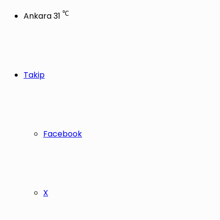
℃
Ankara
31
Takip
Facebook
X