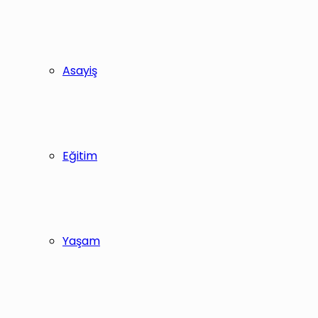
Asayiş
Eğitim
Yaşam