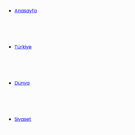
yap
Anasayfa
...
Türkiye
Dünya
Siyaset