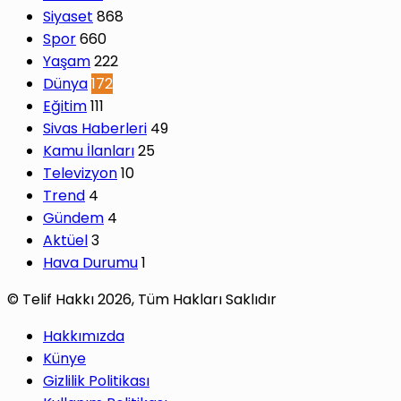
Siyaset
868
Spor
660
Yaşam
222
Dünya
172
Eğitim
111
Sivas Haberleri
49
Kamu İlanları
25
Televizyon
10
Trend
4
Gündem
4
Aktüel
3
Hava Durumu
1
© Telif Hakkı 2026, Tüm Hakları Saklıdır
Hakkımızda
Künye
Gizlilik Politikası