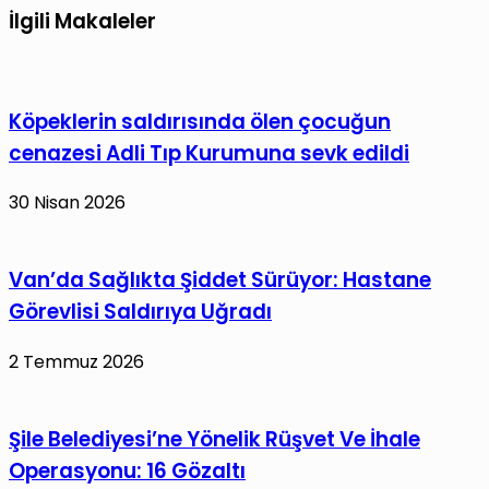
18
İlgili Makaleler
Bilinçli
tutuklama,
Toplum
4
Zirvesi”
ev
başladı
Köpeklerin saldırısında ölen çocuğun
hapsi
cenazesi Adli Tıp Kurumuna sevk edildi
kararı
30 Nisan 2026
Van’da Sağlıkta Şiddet Sürüyor: Hastane
Görevlisi Saldırıya Uğradı
2 Temmuz 2026
Şile Belediyesi’ne Yönelik Rüşvet Ve İhale
Operasyonu: 16 Gözaltı