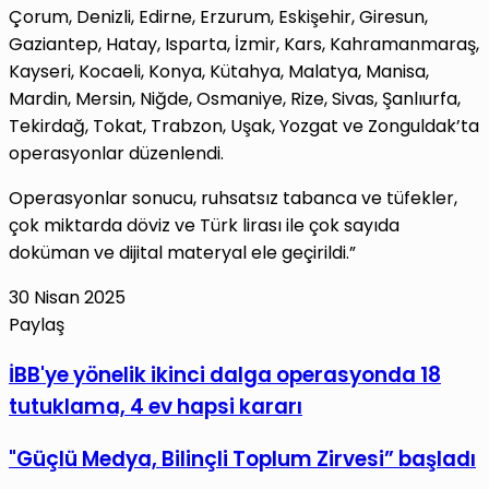
Çorum, Denizli, Edirne, Erzurum, Eskişehir, Giresun,
Gaziantep, Hatay, Isparta, İzmir, Kars, Kahramanmaraş,
Kayseri, Kocaeli, Konya, Kütahya, Malatya, Manisa,
Mardin, Mersin, Niğde, Osmaniye, Rize, Sivas, Şanlıurfa,
Tekirdağ, Tokat, Trabzon, Uşak, Yozgat ve Zonguldak’ta
operasyonlar düzenlendi.
Operasyonlar sonucu, ruhsatsız tabanca ve tüfekler,
çok miktarda döviz ve Türk lirası ile çok sayıda
doküman ve dijital materyal ele geçirildi.”
30 Nisan 2025
Paylaş
Facebook
X
LinkedIn
Tumblr
Pinterest
Reddit
VKontakte
E-
Yazdır
İBB'ye
İBB'ye yönelik ikinci dalga operasyonda 18
Posta
yönelik
tutuklama, 4 ev hapsi kararı
ile
ikinci
paylaş
dalga
"Güçlü
"Güçlü Medya, Bilinçli Toplum Zirvesi” başladı
operasyonda
Medya,