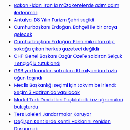
yap
Bakan Fidan: İran’la müzakerelerde adım adım
ilerlenmeli
Antalya, D8 Yılın Turizm Şehri seçildi
Cumhurbaşkanı Erdoğan, Bahçeli ile bir araya
gelecek
...
Cumhurbaşkanı Erdoğan: Eline mikrofon alıp
sokağa çıkan herkes gazeteci değildir
CHP Genel Başkanı Özgür Özel'e saldıran Selçuk
Tengioğlu tutuklandı
GSB yurtlarından sofralara 10 milyondan fazla
öğün taşındı
Meclis Başkanlığı seçimi için takvim belirlendi:
Seçim 3 Haziran'da yapılacak
Model Türk Devletleri Teşkilatı ilk kez öğrencileri
buluşturdu
Ters Laleleri Jandarmalar Koruyor
Değişen Kentlerde Kentli Haklarını Yeniden
Düşünmek