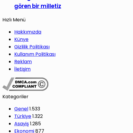
gören bir milletiz
Hızlı Menü
Hakkımızda
Künye
Gizlilik Politikası
Kullanım Politikası
Reklam
İletişim
Kategoriler
Genel
1.533
Türkiye
1.322
Asayiş
1.285
Ekonomi
877