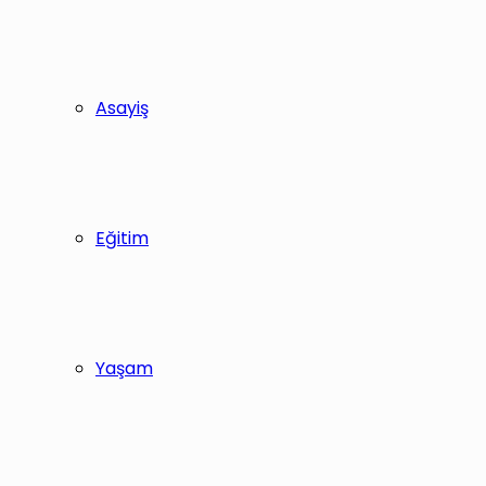
Asayiş
Eğitim
Yaşam