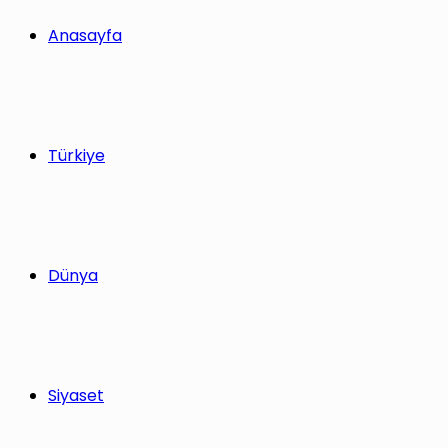
yap
Anasayfa
...
Türkiye
Dünya
Siyaset