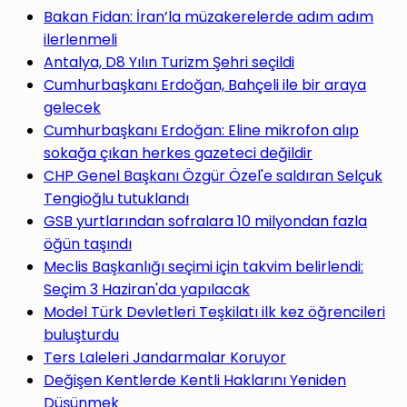
yap
Bakan Fidan: İran’la müzakerelerde adım adım
ilerlenmeli
Antalya, D8 Yılın Turizm Şehri seçildi
Cumhurbaşkanı Erdoğan, Bahçeli ile bir araya
gelecek
...
Cumhurbaşkanı Erdoğan: Eline mikrofon alıp
sokağa çıkan herkes gazeteci değildir
CHP Genel Başkanı Özgür Özel'e saldıran Selçuk
Tengioğlu tutuklandı
GSB yurtlarından sofralara 10 milyondan fazla
öğün taşındı
Meclis Başkanlığı seçimi için takvim belirlendi:
Seçim 3 Haziran'da yapılacak
Model Türk Devletleri Teşkilatı ilk kez öğrencileri
buluşturdu
Ters Laleleri Jandarmalar Koruyor
Değişen Kentlerde Kentli Haklarını Yeniden
Düşünmek