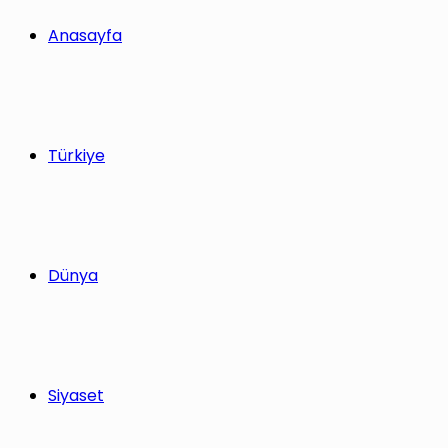
yap
Anasayfa
...
Türkiye
Dünya
Siyaset