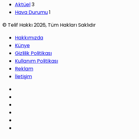
Aktüel
3
Hava Durumu
1
© Telif Hakkı 2026, Tüm Hakları Saklıdır
Hakkımızda
Künye
Gizlilik Politikası
Kullanım Politikası
Reklam
İletişim
Facebook
X
Pinterest
LinkedIn
YouTube
Instagram