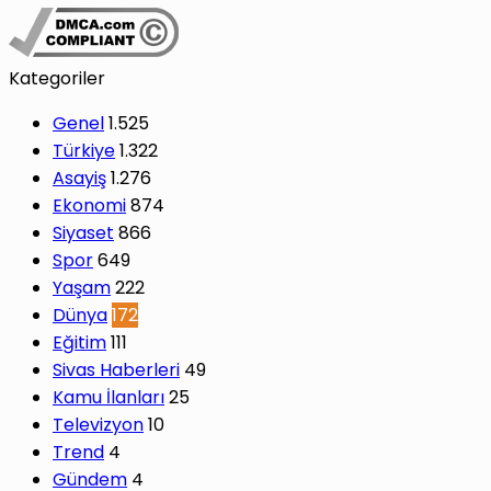
Kategoriler
Genel
1.525
Türkiye
1.322
Asayiş
1.276
Ekonomi
874
Siyaset
866
Spor
649
Yaşam
222
Dünya
172
Eğitim
111
Sivas Haberleri
49
Kamu İlanları
25
Televizyon
10
Trend
4
Gündem
4