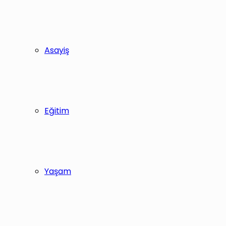
Asayiş
Eğitim
Yaşam