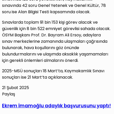
sınavında 42 soru Genel Yetenek ve Genel Kültür, 78
soru ise Alan Bilgisi Testi kapsamında olacak.
Sınavlarda toplam 91 bin 153 kişi görev alacak ve
güvenlik için 8 bin 522 emniyet görevlisi sahada olacak.
ÖSYM Başkanı Prof. Dr. Bayram Ali Ersoy, adaylara
sınav merkezlerine zamanında ulaşmaları çağrısında
bulunarak, hava koşullarını göz önünde
bulundurmalarını ve ulaşımda aksaklık yaşamamaları
için gerekli önlemleri almalarını önerdi.
2025-MSÜ sonuçları 18 Mart’ta, Kaymakamlık Sınavı
sonuçları ise 21 Mart’ta açıklanacak.
21 Şubat 2025
Paylaş
Facebook
X
LinkedIn
Tumblr
Pinterest
Reddit
VKontakte
E-
Yazdır
Ekrem
Ekrem İmamoğlu adaylık başvurusunu yaptı!
Posta
İmamoğlu
ile