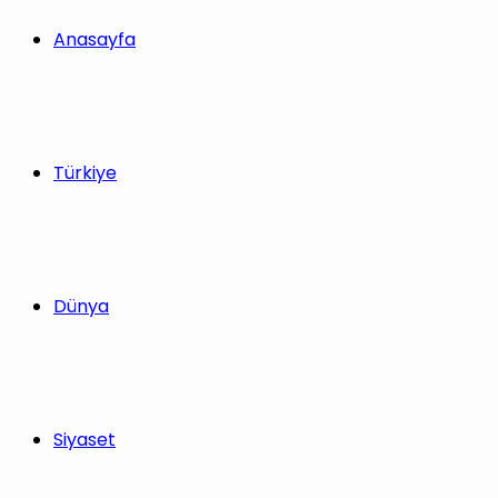
yap
Anasayfa
...
Türkiye
Dünya
Siyaset