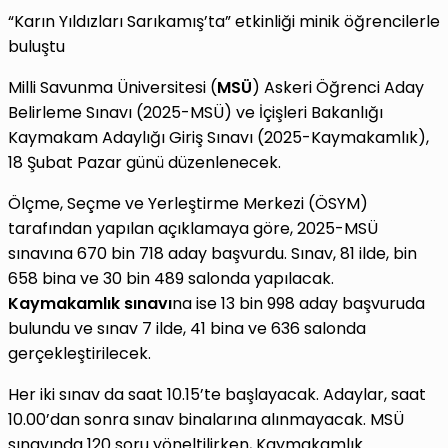
“Karın Yıldızları Sarıkamış’ta” etkinliği minik öğrencilerle
buluştu
Milli Savunma Üniversitesi (
MSÜ
) Askeri Öğrenci Aday
Belirleme Sınavı (2025-MSÜ) ve İçişleri Bakanlığı
Kaymakam Adaylığı Giriş Sınavı (2025-Kaymakamlık),
18 Şubat Pazar günü düzenlenecek.
Ölçme, Seçme ve Yerleştirme Merkezi (ÖSYM)
tarafından yapılan açıklamaya göre, 2025-MSÜ
sınavına 670 bin 718 aday başvurdu. Sınav, 81 ilde, bin
658 bina ve 30 bin 489 salonda yapılacak.
Kaymakamlık sınavı
na ise 13 bin 998 aday başvuruda
bulundu ve sınav 7 ilde, 41 bina ve 636 salonda
gerçekleştirilecek.
Her iki sınav da saat 10.15’te başlayacak. Adaylar, saat
10.00’dan sonra sınav binalarına alınmayacak. MSÜ
sınavında 120 soru yöneltilirken, Kaymakamlık