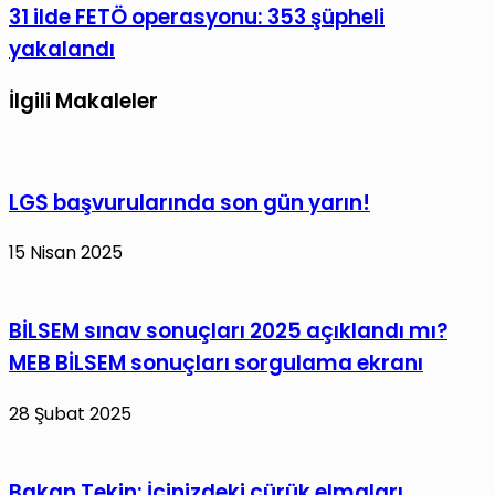
31
31 ilde FETÖ operasyonu: 353 şüpheli
adaylık
paylaş
ilde
başvurusunu
yakalandı
FETÖ
yaptı!
operasyonu:
İlgili Makaleler
353
şüpheli
yakalandı
LGS başvurularında son gün yarın!
15 Nisan 2025
BİLSEM sınav sonuçları 2025 açıklandı mı?
MEB BİLSEM sonuçları sorgulama ekranı
28 Şubat 2025
Bakan Tekin: İçinizdeki çürük elmaları