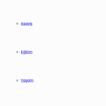
Asayiş
Eğitim
Yaşam