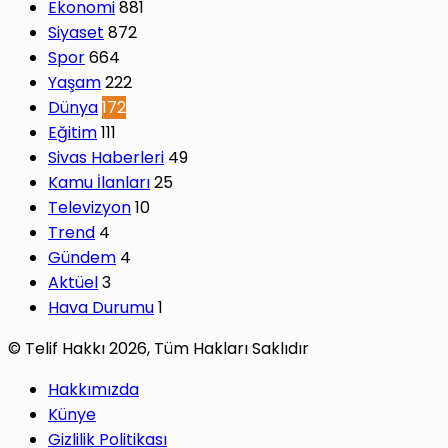
Ekonomi
881
Siyaset
872
Spor
664
Yaşam
222
Dünya
172
Eğitim
111
Sivas Haberleri
49
Kamu İlanları
25
Televizyon
10
Trend
4
Gündem
4
Aktüel
3
Hava Durumu
1
© Telif Hakkı 2026, Tüm Hakları Saklıdır
Hakkımızda
Künye
Gizlilik Politikası