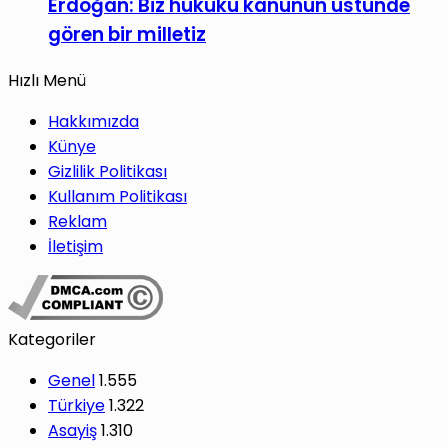
Erdoğan: Biz hukuku kanunun üstünde
gören bir milletiz
Hızlı Menü
Hakkımızda
Künye
Gizlilik Politikası
Kullanım Politikası
Reklam
İletişim
Kategoriler
Genel
1.555
Türkiye
1.322
Asayiş
1.310