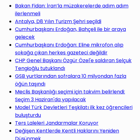
yap
Bakan Fidan: İran’la müzakerelerde adım adım
ilerlenmeli
Antalya, D8 Yılın Turizm Şehri seçildi
Cumhurbaşkanı Erdoğan, Bahçeli ile bir araya
gelecek
...
Cumhurbaşkanı Erdoğan: Eline mikrofon alıp
sokağa çıkan herkes gazeteci değildir
CHP Genel Başkanı Özgür Özel'e saldıran Selçuk
Tengioğlu tutuklandı
GSB yurtlarından sofralara 10 milyondan fazla
öğün taşındı
Meclis Başkanlığı seçimi için takvim belirlendi:
Seçim 3 Haziran'da yapılacak
Model Türk Devletleri Teşkilatı ilk kez öğrencileri
buluşturdu
Ters Laleleri Jandarmalar Koruyor
Değişen Kentlerde Kentli Haklarını Yeniden
Düşünmek