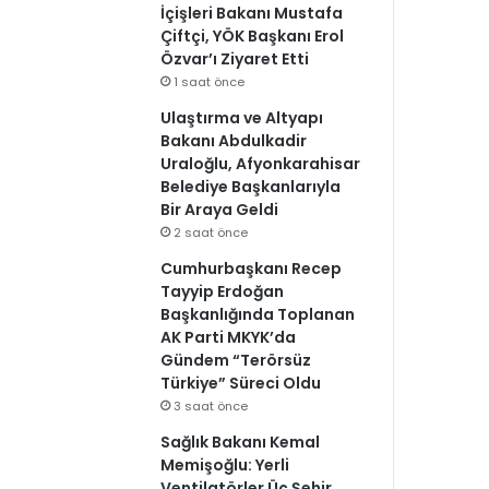
İçişleri Bakanı Mustafa
Çiftçi, YÖK Başkanı Erol
Özvar’ı Ziyaret Etti
1 saat önce
Ulaştırma ve Altyapı
Bakanı Abdulkadir
Uraloğlu, Afyonkarahisar
Belediye Başkanlarıyla
Bir Araya Geldi
2 saat önce
Cumhurbaşkanı Recep
Tayyip Erdoğan
Başkanlığında Toplanan
AK Parti MKYK’da
Gündem “Terörsüz
Türkiye” Süreci Oldu
3 saat önce
Sağlık Bakanı Kemal
Memişoğlu: Yerli
Ventilatörler Üç Şehir