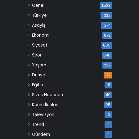
Genel
1.523
Türkiye
1.322
Asayiş
1.274
Ekonomi
872
Siyaset
865
Spor
648
Yaşam
222
Dünya
172
Eğitim
111
Sivas Haberleri
49
Kamu İlanları
25
Televizyon
10
Trend
4
Gündem
4