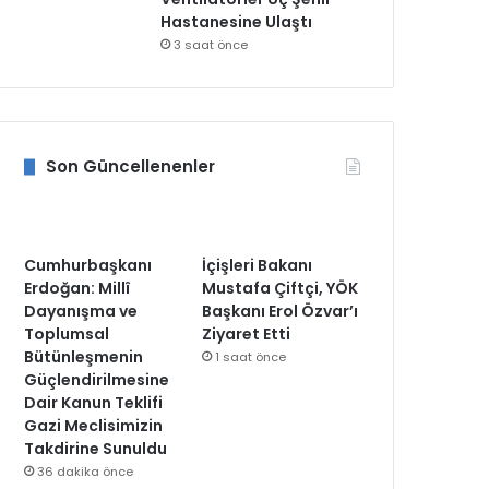
Hastanesine Ulaştı
3 saat önce
Son Güncellenenler
Cumhurbaşkanı
İçişleri Bakanı
Erdoğan: Millî
Mustafa Çiftçi, YÖK
Dayanışma ve
Başkanı Erol Özvar’ı
Toplumsal
Ziyaret Etti
Bütünleşmenin
1 saat önce
Güçlendirilmesine
Dair Kanun Teklifi
Gazi Meclisimizin
Takdirine Sunuldu
36 dakika önce