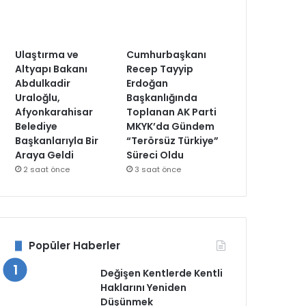
Ulaştırma ve
Cumhurbaşkanı
Altyapı Bakanı
Recep Tayyip
Abdulkadir
Erdoğan
Uraloğlu,
Başkanlığında
Afyonkarahisar
Toplanan AK Parti
Belediye
MKYK’da Gündem
Başkanlarıyla Bir
“Terörsüz Türkiye”
Araya Geldi
Süreci Oldu
2 saat önce
3 saat önce
Popüler Haberler
Değişen Kentlerde Kentli
Haklarını Yeniden
Düşünmek