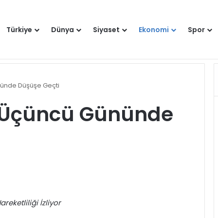
Türkiye
Dünya
Siyaset
Ekonomi
Spor
Hakkımızda
Künye
Gi
nünde Düşüşe Geçti
n Üçüncü Gününde
eketliliği İzliyor