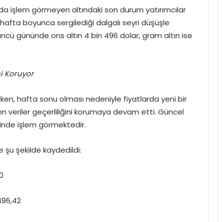
a işlem görmeyen altındaki son durum yatırımcılar
 hafta boyunca sergilediği dalgalı seyri düşüşle
cü gününde ons altın 4 bin 496 dolar, gram altın ise
i Koruyor
rken, hafta sonu olması nedeniyle fiyatlarda yeni bir
veriler geçerliliğini korumaya devam etti. Güncel
esinde işlem görmektedir.
e şu şekilde kaydedildi:
80
.496,42