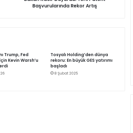
Başvurularında Rekor Artış
ı Trump, Fed
Tosyalı Holding’den dünya
İçin Kevin Warsh’u
rekoru: En büyük GES yatırımı
erdi
başladı
026
8 Şubat 2025