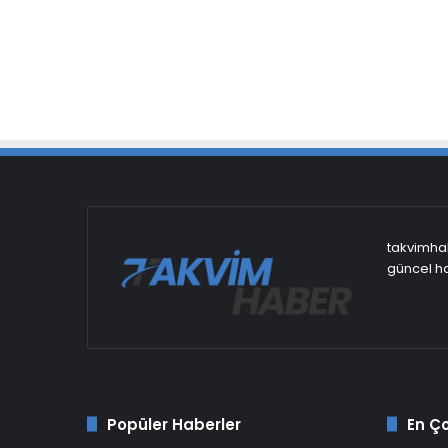
takvimhab
güncel ha
Popüler Haberler
En Ç