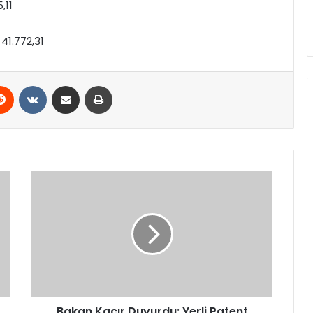
,11
 41.772,31
erest
Reddit
VKontakte
E-Posta ile paylaş
Yazdır
Bakan
Kacır
Duyurdu:
Yerli
Patent
Başvurularında
Rekor
Artış
Bakan Kacır Duyurdu: Yerli Patent