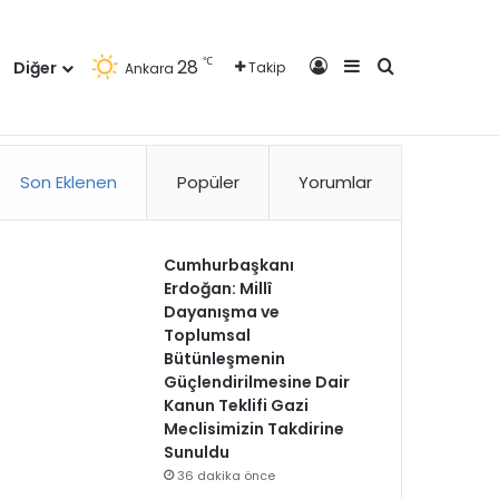
Kayıt Ol
Kenar Bölmesi
Arama yap ..
℃
28
Diğer
Takip
Ankara
zlilik Politikası
Kullanım Politikası
Reklam
İletişim
Son Eklenen
Popüler
Yorumlar
Cumhurbaşkanı
Erdoğan: Millî
Dayanışma ve
Toplumsal
Bütünleşmenin
Güçlendirilmesine Dair
Kanun Teklifi Gazi
Meclisimizin Takdirine
Sunuldu
36 dakika önce