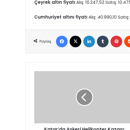
Çeyrek altın fiyatı
Alış: 10.247,52 Satış: 10.475
Cumhuriyet altını fiyatı
Alış: 40.990,10 Satış:
Facebook
X
LinkedIn
Tumblr
Pint
Paylaş
Katar’da
Askeri
Helikopter
Kazası:
Şehitler
Var,
MSB’den
Açıklama
Katar’da Askeri Helikopter Kazası: