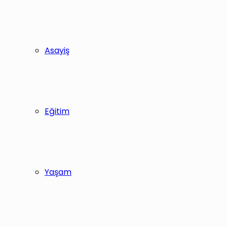
Asayiş
Eğitim
Yaşam