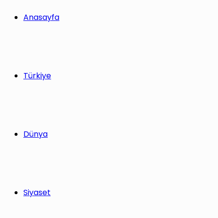
yap
Anasayfa
...
Türkiye
Dünya
Siyaset