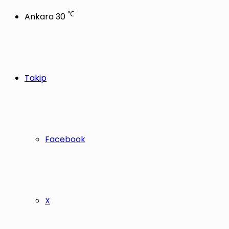
℃
Ankara
30
Takip
Facebook
X