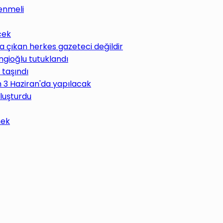
enmeli
cek
 çıkan herkes gazeteci değildir
ngioğlu tutuklandı
 taşındı
im 3 Haziran'da yapılacak
uluşturdu
mek