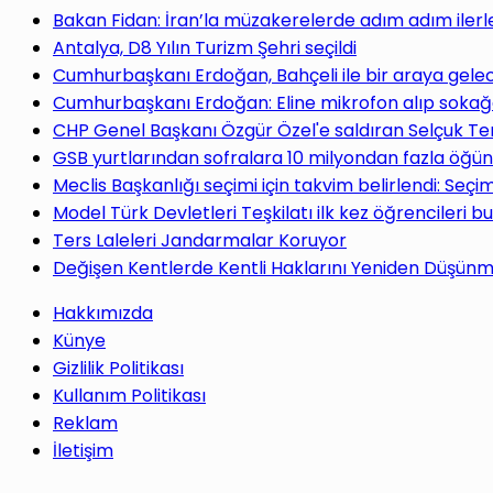
yap
Bakan Fidan: İran’la müzakerelerde adım adım ilerl
Antalya, D8 Yılın Turizm Şehri seçildi
Cumhurbaşkanı Erdoğan, Bahçeli ile bir araya gele
Cumhurbaşkanı Erdoğan: Eline mikrofon alıp sokağa
CHP Genel Başkanı Özgür Özel'e saldıran Selçuk Te
...
GSB yurtlarından sofralara 10 milyondan fazla öğün
Meclis Başkanlığı seçimi için takvim belirlendi: Seç
Model Türk Devletleri Teşkilatı ilk kez öğrencileri b
Ters Laleleri Jandarmalar Koruyor
Değişen Kentlerde Kentli Haklarını Yeniden Düşün
Hakkımızda
Künye
Gizlilik Politikası
Kullanım Politikası
Reklam
İletişim