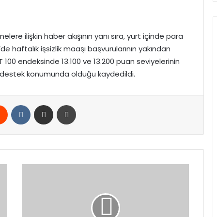
elere ilişkin haber akışının yanı sıra, yurt içinde para
D’de haftalık işsizlik maaşı başvurularının yakından
ST 100 endeksinde 13.100 ve 13.200 puan seviyelerinin
ise destek konumunda olduğu kaydedildi.
rest
Reddit
VKontakte
E-Posta ile paylaş
Yazdır
YKS
Başvuruları
Tamamlandı:
Aday
Sayısı