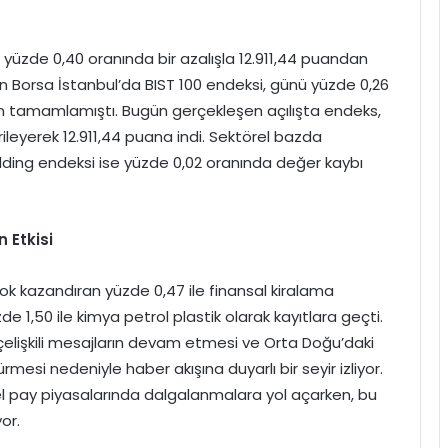
 yüzde 0,40 oranında bir azalışla 12.911,44 puandan
çizen Borsa İstanbul’da BIST 100 endeksi, günü yüzde 0,26
n tamamlamıştı. Bugün gerçekleşen açılışta endeks,
ileyerek 12.911,44 puana indi. Sektörel bazda
olding endeksi ise yüzde 0,02 oranında değer kaybı
n Etkisi
ok kazandıran yüzde 0,47 ile finansal kiralama
e 1,50 ile kimya petrol plastik olarak kayıtlara geçti.
çelişkili mesajların devam etmesi ve Orta Doğu’daki
rmesi nedeniyle haber akışına duyarlı bir seyir izliyor.
l pay piyasalarında dalgalanmalara yol açarken, bu
or.