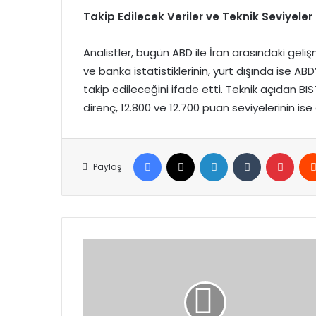
Takip Edilecek Veriler ve Teknik Seviyeler
Analistler, bugün ABD ile İran arasındaki gelişm
ve banka istatistiklerinin, yurt dışında ise AB
takip edileceğini ifade etti. Teknik açıdan BI
direnç, 12.800 ve 12.700 puan seviyelerinin 
Facebook
X
LinkedIn
Tumblr
Pinte
Paylaş
İş
İnsanı
Leyla
Alaton’un
Şirketlerinde