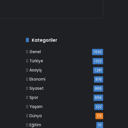
Kategoriler
Genel
1.530
Türkiye
1.322
Asayiş
1.281
Ekonomi
876
Siyaset
866
Spor
656
Yaşam
222
Dünya
172
Eğitim
111