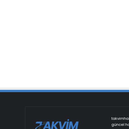
takvimhab
güncel ha