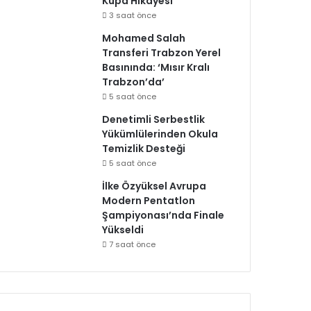
Kupa Hikayesi
3 saat önce
Mohamed Salah
Transferi Trabzon Yerel
Basınında: ‘Mısır Kralı
Trabzon’da’
5 saat önce
Denetimli Serbestlik
Yükümlülerinden Okula
Temizlik Desteği
5 saat önce
İlke Özyüksel Avrupa
Modern Pentatlon
Şampiyonası’nda Finale
Yükseldi
7 saat önce