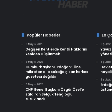
Popüler Haberler
En Ç
6 Mayıs 2025
8 Şubat
Değişen Kentlerde Kentli Haklarını
Yavuz 
Yeniden Düşünmek
yöneti
6 Mayıs 2025
8 Şubat
Cumhurbaşkanı Erdoğan: Eline
Devlet
mikrofon alıp sokağa çıkan herkes
hayali
gazeteci değildir
8 Şubat
Erdoğ
6 Mayıs 2025
CHP Genel Başkanı Özgür Özel'e
üstünd
saldıran Selçuk Tengioğlu
tutuklandı