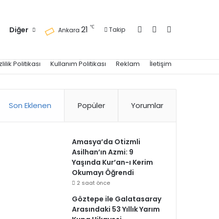
Kayıt Ol
Kenar Bölmesi
Arama yap ..
℃
21
Diğer
Takip
Ankara
zlilik Politikası
Kullanım Politikası
Reklam
İletişim
Son Eklenen
Popüler
Yorumlar
Amasya’da Otizmli
Asilhan’ın Azmi: 9
Yaşında Kur’an-ı Kerim
Okumayı Öğrendi
2 saat önce
Göztepe ile Galatasaray
Arasındaki 53 Yıllık Yarım