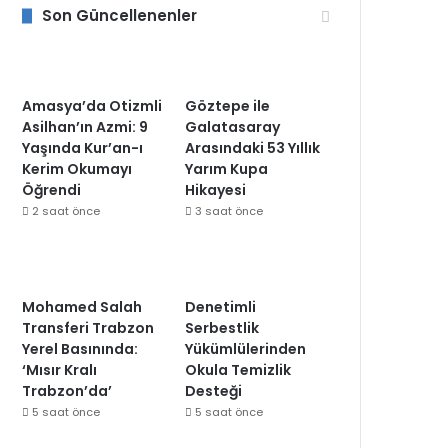
Son Güncellenenler
Amasya’da Otizmli
Göztepe ile
Asilhan’ın Azmi: 9
Galatasaray
Yaşında Kur’an-ı
Arasındaki 53 Yıllık
Kerim Okumayı
Yarım Kupa
Öğrendi
Hikayesi
2 saat önce
3 saat önce
Mohamed Salah
Denetimli
Transferi Trabzon
Serbestlik
Yerel Basınında:
Yükümlülerinden
‘Mısır Kralı
Okula Temizlik
Trabzon’da’
Desteği
5 saat önce
5 saat önce