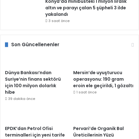
Konya’da minibüsteki 1 milyon liralık
altın ve parayı çalan 5 şüpheli 3 ilde
yakalandı
3 saat önce
Son Güncellenenler
Dünya Bankası’ndan
Mersin’de uyuşturucu
Suriye’nin finans sektörü
operasyonu: 190 gram
için 100 milyon dolarlık
eroin ele geçirildi, 1 gözaltı
hibe
1 saat önce
39 dakika önce
EPDK’dan Petrol Ofisi
Pervari’de Organik Bal
terminalleri için yeni tarife
Üreticilerinin Yüzü