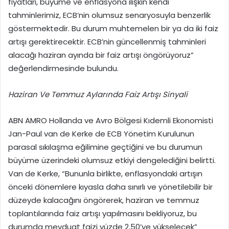
fiyatları, büyüme ve enflasyona ilişkin kendi
tahminlerimiz, ECB’nin olumsuz senaryosuyla benzerlik
göstermektedir. Bu durum muhtemelen bir ya da iki faiz
artışı gerektirecektir. ECB’nin güncellenmiş tahminleri
alacağı haziran ayında bir faiz artışı öngörüyoruz”
değerlendirmesinde bulundu.
Haziran Ve Temmuz Aylarında Faiz Artışı Sinyali
ABN AMRO Hollanda ve Avro Bölgesi Kıdemli Ekonomisti
Jan-Paul van de Kerke de ECB Yönetim Kurulunun
parasal sıkılaşma eğilimine geçtiğini ve bu durumun
büyüme üzerindeki olumsuz etkiyi dengelediğini belirtti.
Van de Kerke, “Bununla birlikte, enflasyondaki artışın
önceki dönemlere kıyasla daha sınırlı ve yönetilebilir bir
düzeyde kalacağını öngörerek, haziran ve temmuz
toplantılarında faiz artışı yapılmasını bekliyoruz, bu
durumda mevduat faizi yüzde 2,50’ye yükselecek”