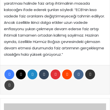
yaratması halinde faiz artışı ihtimalinin masada
kalacağını ifade ederek şunları söyledi: “ECB’nin kısa
vadede faiz oranlarını değiştirmeyeceği tahmin ediliyor.
Ancak özellikle ikinci dalga etkiler uzun vadede
enflasyonu yukarı çekmeye devam ederse faiz artışı
ihtimali tamamen ortadan kalkmış sayılmaz. Haziran
ayında, özellikle Hürmüz Boğazı çevresindeki çıkmazın
devam etmesi durumunda faiz artırımının gerçekleşme
olasılığını hala yüksek görüyoruz.”
Facebook
X
LinkedIn
Tumblr
Pinterest
Reddit
VKontakte
E-Posta ile paylaş
Yazdır
Kars’ta