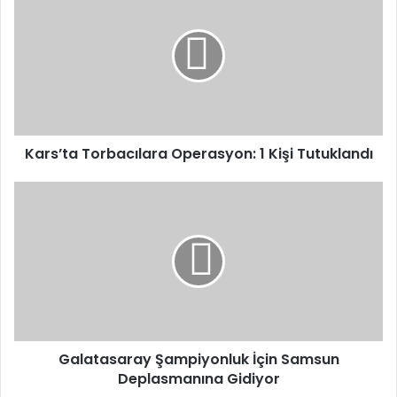
Torbacılara
Operasyon:
1
Kişi
Tutuklandı
Kars’ta Torbacılara Operasyon: 1 Kişi Tutuklandı
Galatasaray
Şampiyonluk
İçin
Samsun
Deplasmanına
Gidiyor
Galatasaray Şampiyonluk İçin Samsun
Deplasmanına Gidiyor