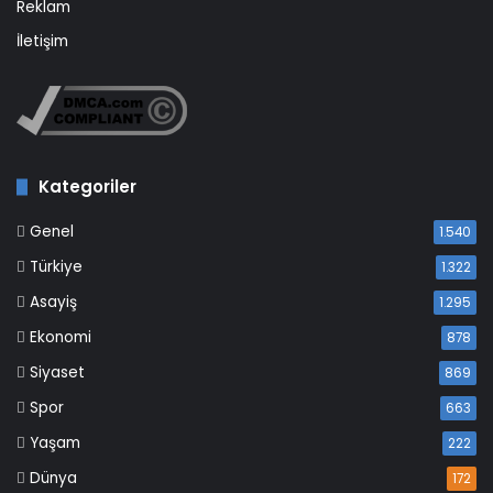
Reklam
İletişim
Kategoriler
Genel
1.540
Türkiye
1.322
Asayiş
1.295
Ekonomi
878
Siyaset
869
Spor
663
Yaşam
222
Dünya
172