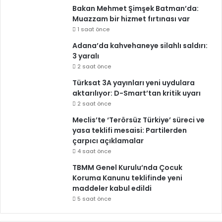
Bakan Mehmet Şimşek Batman’da:
Muazzam bir hizmet fırtınası var
1 saat önce
Adana’da kahvehaneye silahlı saldırı:
3 yaralı
2 saat önce
Türksat 3A yayınları yeni uydulara
aktarılıyor: D-Smart’tan kritik uyarı
2 saat önce
Meclis’te ‘Terörsüz Türkiye’ süreci ve
yasa teklifi mesaisi: Partilerden
çarpıcı açıklamalar
4 saat önce
TBMM Genel Kurulu’nda Çocuk
Koruma Kanunu teklifinde yeni
maddeler kabul edildi
5 saat önce