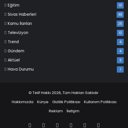
Eğitim
111
Sivas Haberleri
49
Kamu İlanları
25
Televizyon
10
Trend
4
Gündem
4
Aktüel
3
Hava Durumu
1
© Telif Hakkı 2026, Tüm Hakları Saklıdır
Hakkımızda
Künye
Gizlilik Politikası
Kullanım Politikası
Reklam
İletişim
Facebook
X
Pinterest
LinkedIn
YouTube
Instagram