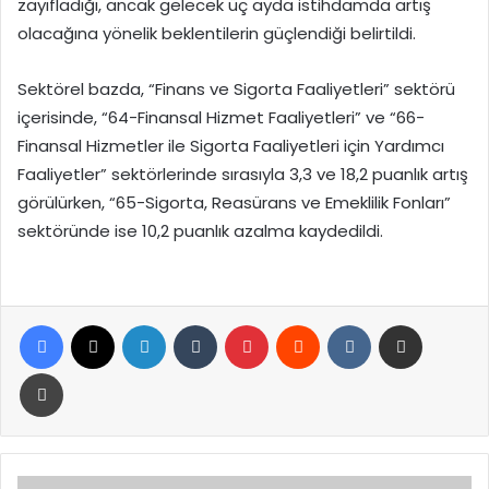
zayıfladığı, ancak gelecek üç ayda istihdamda artış
olacağına yönelik beklentilerin güçlendiği belirtildi.
Sektörel bazda, “Finans ve Sigorta Faaliyetleri” sektörü
içerisinde, “64-Finansal Hizmet Faaliyetleri” ve “66-
Finansal Hizmetler ile Sigorta Faaliyetleri için Yardımcı
Faaliyetler” sektörlerinde sırasıyla 3,3 ve 18,2 puanlık artış
görülürken, “65-Sigorta, Reasürans ve Emeklilik Fonları”
sektöründe ise 10,2 puanlık azalma kaydedildi.
Facebook
X
LinkedIn
Tumblr
Pinterest
Reddit
VKontakte
E-Posta ile paylaş
Yazdır
Pençe-