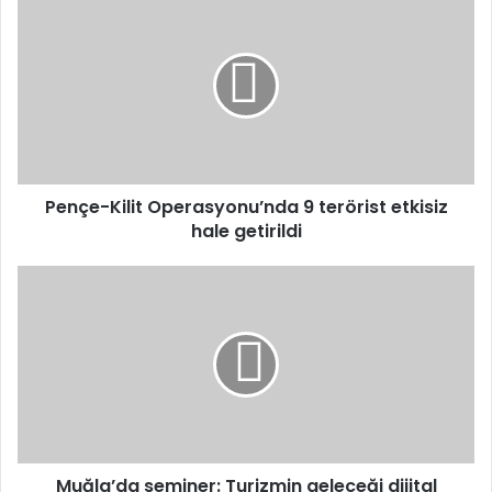
Kilit
Operasyonu’nda
9
terörist
etkisiz
hale
getirildi
Pençe-Kilit Operasyonu’nda 9 terörist etkisiz
hale getirildi
Muğla’da
seminer:
Turizmin
geleceği
dijital
medyada!
Muğla’da seminer: Turizmin geleceği dijital