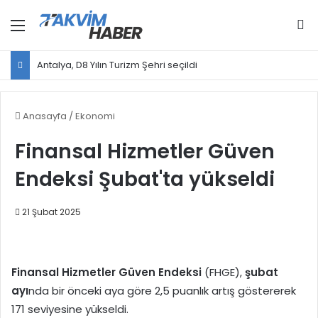
Menü
Ar
Antalya, D8 Yılın Turizm Şehri seçildi
Anasayfa
/
Ekonomi
Finansal Hizmetler Güven
Endeksi Şubat'ta yükseldi
21 Şubat 2025
Finansal Hizmetler
Güven Endeksi
(FHGE),
şubat
ayı
nda bir önceki aya göre 2,5 puanlık artış göstererek
171 seviyesine yükseldi.