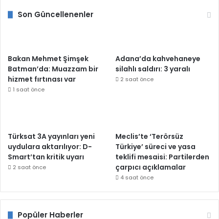
Son Güncellenenler
Bakan Mehmet Şimşek
Adana’da kahvehaneye
Batman’da: Muazzam bir
silahlı saldırı: 3 yaralı
hizmet fırtınası var
2 saat önce
1 saat önce
Türksat 3A yayınları yeni
Meclis’te ‘Terörsüz
uydulara aktarılıyor: D-
Türkiye’ süreci ve yasa
Smart’tan kritik uyarı
teklifi mesaisi: Partilerden
çarpıcı açıklamalar
2 saat önce
4 saat önce
Popüler Haberler