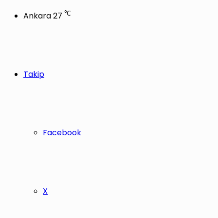
℃
Ankara
27
Takip
Facebook
X