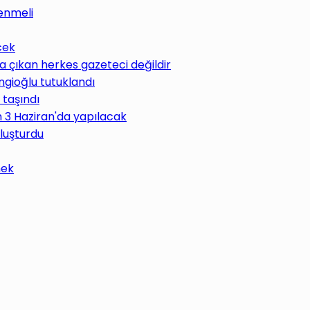
enmeli
cek
 çıkan herkes gazeteci değildir
ngioğlu tutuklandı
 taşındı
im 3 Haziran'da yapılacak
uluşturdu
mek