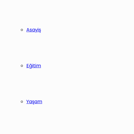
Asayiş
Eğitim
Yaşam