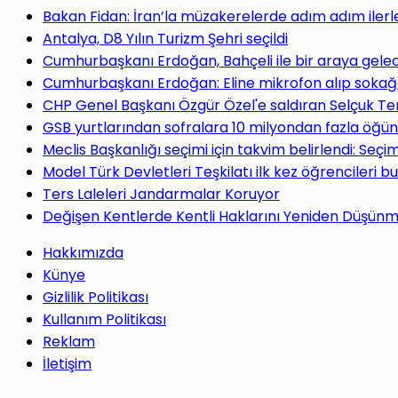
yap
Bakan Fidan: İran’la müzakerelerde adım adım ilerl
Antalya, D8 Yılın Turizm Şehri seçildi
Cumhurbaşkanı Erdoğan, Bahçeli ile bir araya gele
Cumhurbaşkanı Erdoğan: Eline mikrofon alıp sokağa
CHP Genel Başkanı Özgür Özel'e saldıran Selçuk Te
...
GSB yurtlarından sofralara 10 milyondan fazla öğün
Meclis Başkanlığı seçimi için takvim belirlendi: Seç
Model Türk Devletleri Teşkilatı ilk kez öğrencileri b
Ters Laleleri Jandarmalar Koruyor
Değişen Kentlerde Kentli Haklarını Yeniden Düşün
Hakkımızda
Künye
Gizlilik Politikası
Kullanım Politikası
Reklam
İletişim