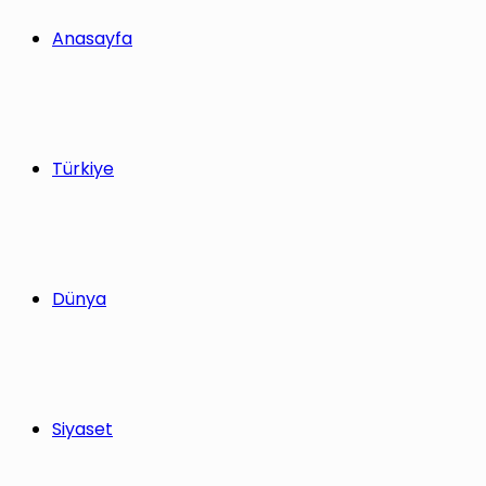
yap
Anasayfa
...
Türkiye
Dünya
Siyaset