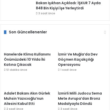
Bakan Işıkhan Açıkladı: İŞKUR 7 Ayda
848 Bin Kişiyi İşe Yerleştirdi
3 saat önce
Son Güncellenenler
Hanelerde Klima Kullanımı
İzmir Ve Muğla’da Dev
Önümüzdeki 10 Yılda İki
Göçmen Kaçakçılığı
Katına Çıkacak
Operasyonu
51 dakika önce
1 saat önce
Adalet Bakanı Akın Gürlek
İzmirli Milli Judocu Sema
Muhsin Yazıcıoğlu’nun
Mete Avrupa’dan Bronz
Ailesini Kabul Etti
Madalyayla Döndü
2 saat önce
3 saat önce