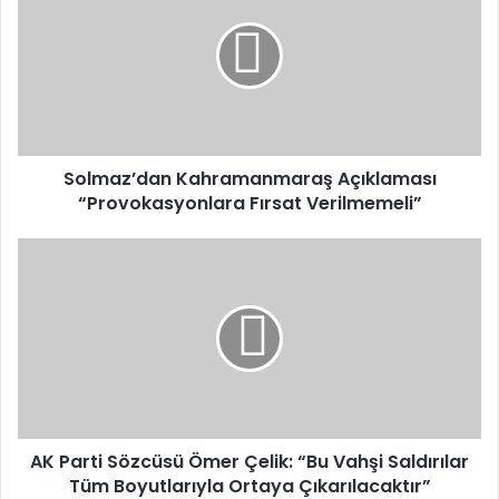
Açıklaması
“Provokasyonlara
Fırsat
Verilmemeli”
Solmaz’dan Kahramanmaraş Açıklaması
“Provokasyonlara Fırsat Verilmemeli”
AK
Parti
Sözcüsü
Ömer
Çelik:
“Bu
Vahşi
Saldırılar
Tüm
Boyutlarıyla
AK Parti Sözcüsü Ömer Çelik: “Bu Vahşi Saldırılar
Ortaya
Tüm Boyutlarıyla Ortaya Çıkarılacaktır”