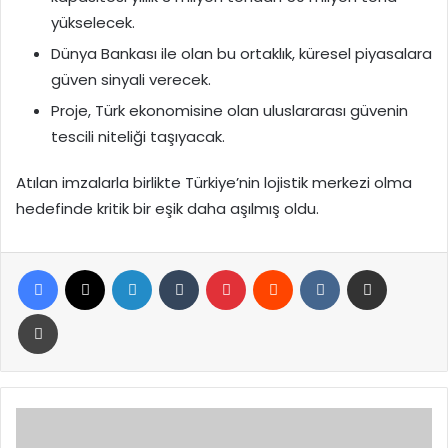
yükselecek.
Dünya Bankası ile olan bu ortaklık, küresel piyasalara
güven sinyali verecek.
Proje, Türk ekonomisine olan uluslararası güvenin
tescili niteliği taşıyacak.
Atılan imzalarla birlikte Türkiye’nin lojistik merkezi olma
hedefinde kritik bir eşik daha aşılmış oldu.
Facebook
X
LinkedIn
Tumblr
Pinterest
Reddit
VKontakte
E-Posta ile paylaş
Yazdır
Solmaz’dan
Kahramanmaraş