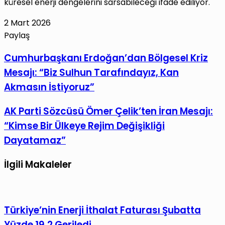
küresel enerji dengelerini sarsabileceği ifade ediliyor.
2 Mart 2026
Paylaş
Facebook
X
LinkedIn
Tumblr
Pinterest
Reddit
VKontakte
E-
Yazdır
Cumhurbaşkanı
Cumhurbaşkanı Erdoğan’dan Bölgesel Kriz
Posta
Erdoğan’dan
Mesajı: “Biz Sulhun Tarafındayız, Kan
ile
Bölgesel
paylaş
Akmasın İstiyoruz”
Kriz
Mesajı:
AK
AK Parti Sözcüsü Ömer Çelik’ten İran Mesajı:
“Biz
Parti
“Kimse Bir Ülkeye Rejim Değişikliği
Sulhun
Sözcüsü
Dayatamaz”
Tarafındayız,
Ömer
Kan
Çelik’ten
İlgili Makaleler
Akmasın
İran
İstiyoruz”
Mesajı:
“Kimse
Türkiye’nin Enerji İthalat Faturası Şubatta
Bir
Ülkeye
Yüzde 19,2 Geriledi