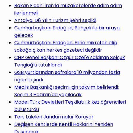
yap
Bakan Fidan: İran’la müzakerelerde adım adım
ilerlenmeli
Antalya, D8 Yılın Turizm Şehri seçildi
Cumhurbaşkanı Erdoğan, Bahçeli ile bir araya
gelecek
...
Cumhurbaşkanı Erdoğan: Eline mikrofon alıp
sokağa çıkan herkes gazeteci değildir
CHP Genel Başkanı Özgür Özel'e saldıran Selçuk
Tengioğlu tutuklandı
GSB yurtlarından sofralara 10 milyondan fazla
öğün taşındı
Meclis Başkanlığı seçimi için takvim belirlendi:
Seçim 3 Haziran'da yapılacak
Model Türk Devletleri Teşkilatı ilk kez öğrencileri
buluşturdu
Ters Laleleri Jandarmalar Koruyor
Değişen Kentlerde Kentli Haklarını Yeniden
Düşünmek