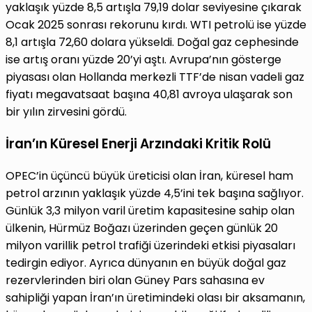
yaklaşık yüzde 8,5 artışla 79,19 dolar seviyesine çıkarak
Ocak 2025 sonrası rekorunu kırdı. WTI petrolü ise yüzde
8,1 artışla 72,60 dolara yükseldi. Doğal gaz cephesinde
ise artış oranı yüzde 20’yi aştı. Avrupa’nın gösterge
piyasası olan Hollanda merkezli TTF’de nisan vadeli gaz
fiyatı megavatsaat başına 40,81 avroya ulaşarak son
bir yılın zirvesini gördü.
İran’ın Küresel Enerji Arzındaki Kritik Rolü
OPEC’in üçüncü büyük üreticisi olan İran, küresel ham
petrol arzının yaklaşık yüzde 4,5’ini tek başına sağlıyor.
Günlük 3,3 milyon varil üretim kapasitesine sahip olan
ülkenin, Hürmüz Boğazı üzerinden geçen günlük 20
milyon varillik petrol trafiği üzerindeki etkisi piyasaları
tedirgin ediyor. Ayrıca dünyanın en büyük doğal gaz
rezervlerinden biri olan Güney Pars sahasına ev
sahipliği yapan İran’ın üretimindeki olası bir aksamanın,