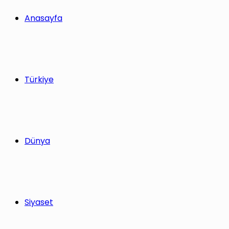
yap
Anasayfa
...
Türkiye
Dünya
Siyaset