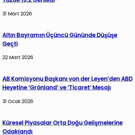
Rejim
31 Mart 2026
Değişikliği
Dayatamaz”
Altın Bayramın Üçüncü Gününde Düşüşe
Geçti
22 Mart 2026
AB Komisyonu Başkanı von der Leyen’den ABD
Heyetine ‘Grönland’ ve ‘Ticaret’ Mesajı
31 Ocak 2026
Küresel Piyasalar Orta Doğu Gelişmelerine
Odaklandı