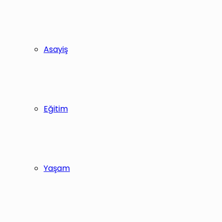
Asayiş
Eğitim
Yaşam