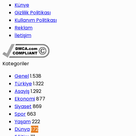
Künye
Gizlilik Politikası
Kullanım Politikası
Reklam
İletişim
Kategoriler
Genel
1.538
Türkiye
1.322
Asayiş
1.292
Ekonomi
877
Siyaset
869
Spor
663
Yaşam
222
Dünya
172