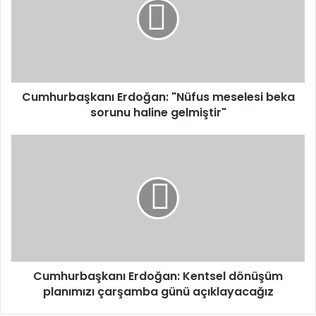
meselesi
beka
sorunu
haline
gelmiştir"
Cumhurbaşkanı Erdoğan: "Nüfus meselesi beka
sorunu haline gelmiştir"
Cumhurbaşkanı Erdoğan:
Kentsel
dönüşüm
planımızı
çarşamba
günü
açıklayacağız
Cumhurbaşkanı Erdoğan: Kentsel dönüşüm
planımızı çarşamba günü açıklayacağız