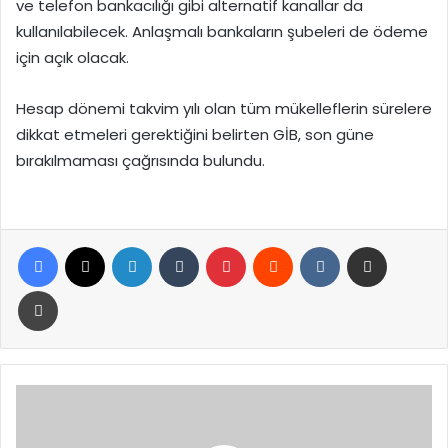
ve telefon bankacılığı gibi alternatif kanallar da
kullanılabilecek. Anlaşmalı bankaların şubeleri de ödeme
için açık olacak.
Hesap dönemi takvim yılı olan tüm mükelleflerin sürelere
dikkat etmeleri gerektiğini belirten GİB, son güne
bırakılmaması çağrısında bulundu.
Facebook
X
LinkedIn
Tumblr
Pinterest
Reddit
VKontakte
E-Posta ile paylaş
Yazdır
Cumhurbaşkanı
Erdoğan:
"Nüfus