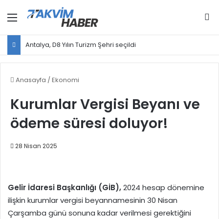
Menü
Ar
Antalya, D8 Yılın Turizm Şehri seçildi
Anasayfa
/
Ekonomi
Kurumlar Vergisi Beyanı ve
ödeme süresi doluyor!
28 Nisan 2025
Gelir İdaresi Başkanlığı (GİB),
2024 hesap dönemine
ilişkin kurumlar vergisi beyannamesinin 30 Nisan
Çarşamba günü sonuna kadar verilmesi gerektiğini