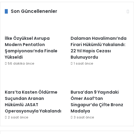
Son Güncellenenler
İlke Özyüksel Avrupa
Dalaman Havalimanı’nda
Modern Pentatlon
Firari Hükümlü Yakalandı:
Şampiyonası’nda Finale
22 Yıl Hapis Cezası
Yükseldi
Bulunuyordu
56 dakika önce
1 saat önce
Kars’ta Kasten Öldürme
Bursa’dan 9 Yaşındaki
Suçundan Aranan
Ömer Asaf’tan
Hükümlü JASAT
Singapur’da Çifte Bronz
Operasyonuyla Yakalandı
Madalya
2 saat önce
3 saat önce