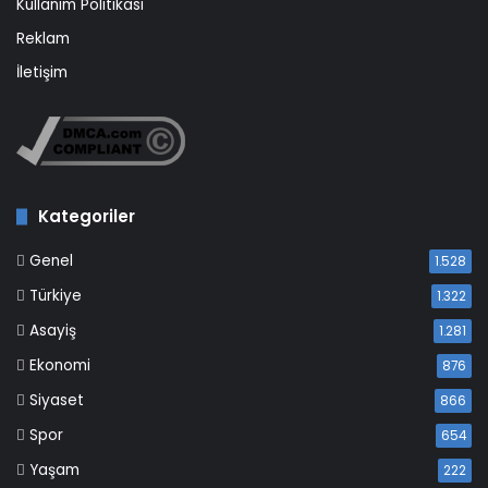
Kullanım Politikası
Reklam
İletişim
Kategoriler
Genel
1.528
Türkiye
1.322
Asayiş
1.281
Ekonomi
876
Siyaset
866
Spor
654
Yaşam
222