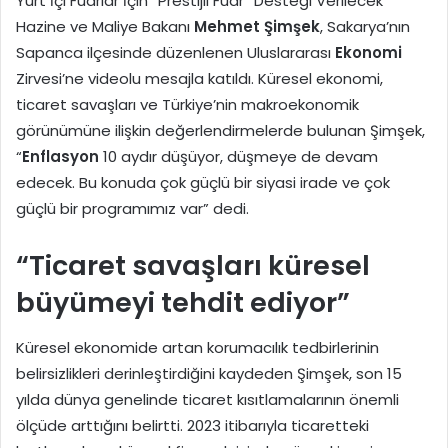
Yurt İçi Fuarlar İçin “Prestijli Fuar” Desteği Verilecek
Hazine ve Maliye Bakanı
Mehmet Şimşek
, Sakarya’nın
Sapanca ilçesinde düzenlenen Uluslararası
Ekonomi
Zirvesi’ne videolu mesajla katıldı. Küresel ekonomi,
ticaret savaşları ve Türkiye’nin makroekonomik
görünümüne ilişkin değerlendirmelerde bulunan Şimşek,
“
Enflasyon
10 aydır düşüyor, düşmeye de devam
edecek. Bu konuda çok güçlü bir siyasi irade ve çok
güçlü bir programımız var” dedi.
“Ticaret savaşları küresel
büyümeyi tehdit ediyor”
Küresel ekonomide artan korumacılık tedbirlerinin
belirsizlikleri derinleştirdiğini kaydeden Şimşek, son 15
yılda dünya genelinde ticaret kısıtlamalarının önemli
ölçüde arttığını belirtti. 2023 itibarıyla ticaretteki