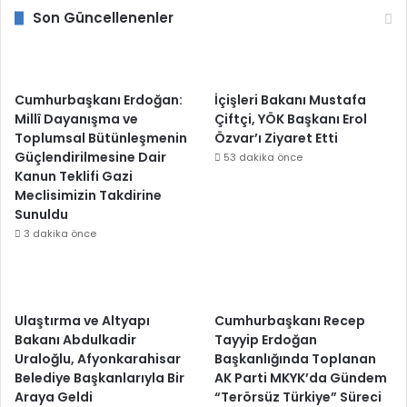
Son Güncellenenler
Cumhurbaşkanı Erdoğan:
İçişleri Bakanı Mustafa
Millî Dayanışma ve
Çiftçi, YÖK Başkanı Erol
Toplumsal Bütünleşmenin
Özvar’ı Ziyaret Etti
Güçlendirilmesine Dair
53 dakika önce
Kanun Teklifi Gazi
Meclisimizin Takdirine
Sunuldu
3 dakika önce
Ulaştırma ve Altyapı
Cumhurbaşkanı Recep
Bakanı Abdulkadir
Tayyip Erdoğan
Uraloğlu, Afyonkarahisar
Başkanlığında Toplanan
Belediye Başkanlarıyla Bir
AK Parti MKYK’da Gündem
Araya Geldi
“Terörsüz Türkiye” Süreci