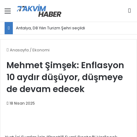
Menü
Ar
Antalya, D8 Yılın Turizm Şehri seçildi
Anasayfa
/
Ekonomi
Mehmet Şimşek: Enflasyon
10 aydır düşüyor, düşmeye
de devam edecek
18 Nisan 2025