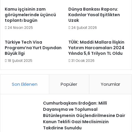
Kamu işçisinin zam
Dünya Bankası Raporu:
görüşmelerinde üçüncü
Kadınlar Yasal Eşitlikten
toplantı bugün
Uzak
24 Nisan 2025
24 Şubat 2026
Türkiye Tech Visa
TÜİK: Maddi Mallara İlişkin
Programı’na Yurt Dışından
Yatırım Harcamaları 2024
Büyük İlgi
Yılında 5,6 Trilyon TL Oldu
18 Şubat 2025
31 Ocak 2026
Son Eklenen
Popüler
Yorumlar
Cumhurbaşkanı Erdoğan: Millî
Dayanışma ve Toplumsal
Bütünleşmenin Güçlendirilmesine Dair
Kanun Teklifi Gazi Meclisimizin
Takdirine Sunuldu