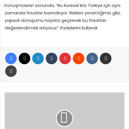
Konuşmasının sonunda, “Bu küresel kriz Türkiye için aynı
zamanda fırsatlar barındırıyor. Riskleri yönettiğimiz gibi,
yapısal dönüşümü hayata geçirerek bu fırsatları
değerlendirmek istiyoruz” ifadelerini kullandı.
Facebook
X
LinkedIn
Tumblr
Pinterest
Reddit
VKontakte
E-Posta ile paylaş
Yazdır
Hafta
sonu
dört
sınav
yapılacak:
12