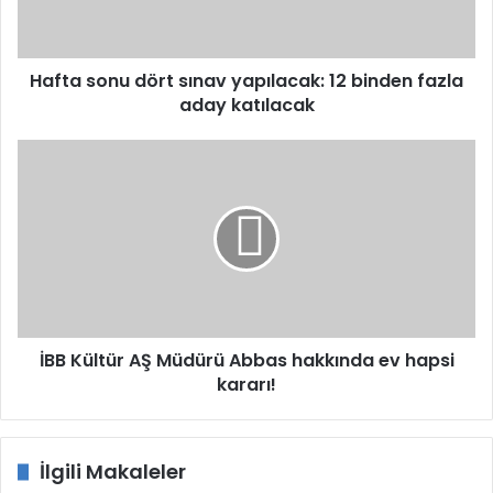
binden
fazla
aday
katılacak
Hafta sonu dört sınav yapılacak: 12 binden fazla
aday katılacak
İBB
Kültür
AŞ
Müdürü
Abbas
hakkında
ev
hapsi
kararı!
İBB Kültür AŞ Müdürü Abbas hakkında ev hapsi
kararı!
İlgili Makaleler