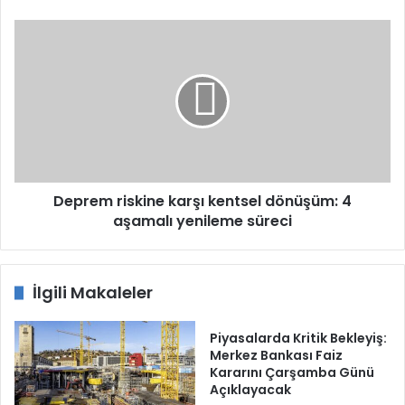
Deprem
riskine
karşı
kentsel
dönüşüm:
4
aşamalı
yenileme
süreci
Deprem riskine karşı kentsel dönüşüm: 4
aşamalı yenileme süreci
İlgili Makaleler
Piyasalarda Kritik Bekleyiş:
Merkez Bankası Faiz
Kararını Çarşamba Günü
Açıklayacak