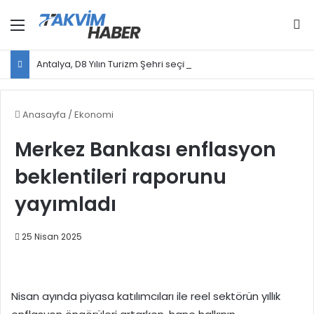
Menü
Ar
Antalya, D8 Yılın Turizm Şehri seçildi
Anasayfa
/
Ekonomi
Merkez Bankası enflasyon
beklentileri raporunu
yayımladı
25 Nisan 2025
Nisan ayında piyasa katılımcıları ile reel sektörün yıllık