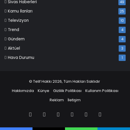
Sivas Haberleri
49
Kamu İlanları
25
Televizyon
10
Trend
4
Gündem
4
Aktüel
3
Hava Durumu
1
© Telif Hakkı 2026, Tüm Hakları Saklıdır
Hakkımızda
Künye
Gizlilik Politikası
Kullanım Politikası
Reklam
İletişim
Facebook
X
Pinterest
LinkedIn
YouTube
Instagram