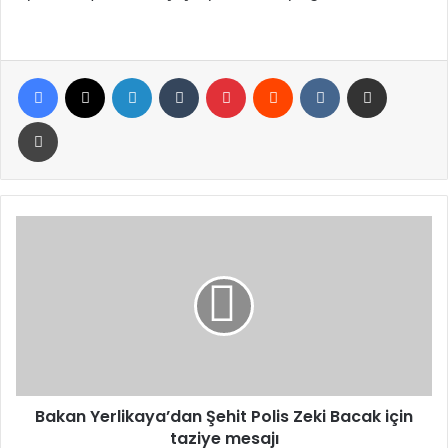
Facebook
X
LinkedIn
Tumblr
Pinterest
Reddit
VKontakte
E-Posta ile paylaş
Yazdır
Bakan
Yerlikaya’dan
Şehit
Polis
Zeki
Bacak
için
taziye
mesajı
Bakan Yerlikaya’dan Şehit Polis Zeki Bacak için
taziye mesajı