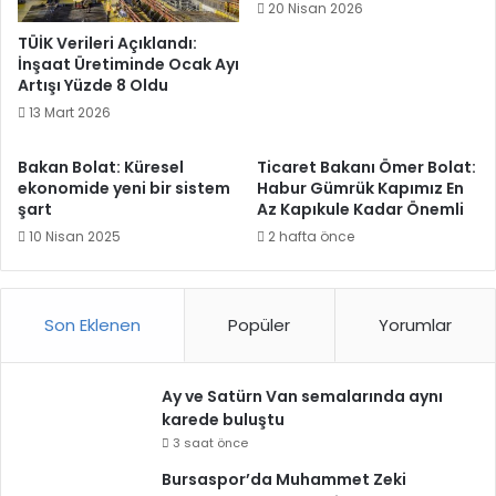
20 Nisan 2026
TÜİK Verileri Açıklandı:
İnşaat Üretiminde Ocak Ayı
Artışı Yüzde 8 Oldu
13 Mart 2026
Bakan Bolat: Küresel
Ticaret Bakanı Ömer Bolat:
ekonomide yeni bir sistem
Habur Gümrük Kapımız En
şart
Az Kapıkule Kadar Önemli
10 Nisan 2025
2 hafta önce
Son Eklenen
Popüler
Yorumlar
Ay ve Satürn Van semalarında aynı
karede buluştu
3 saat önce
Bursaspor’da Muhammet Zeki