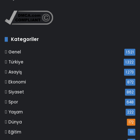
Kategoriler
Genel
1.521
Türkiye
1.322
Asayiş
1.273
Ekonomi
872
Siyaset
862
Spor
648
Yaşam
222
Dünya
172
Eğitim
111