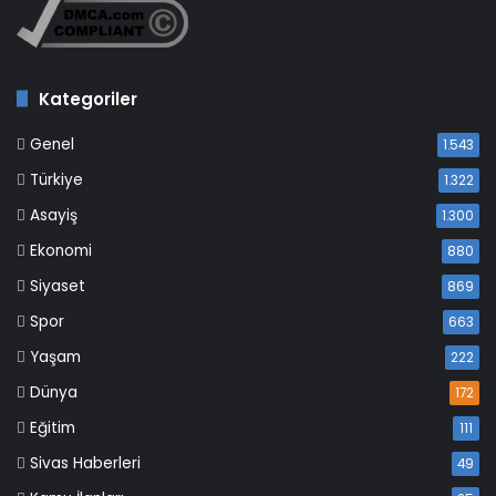
Kategoriler
Genel
1.543
Türkiye
1.322
Asayiş
1.300
Ekonomi
880
Siyaset
869
Spor
663
Yaşam
222
Dünya
172
Eğitim
111
Sivas Haberleri
49