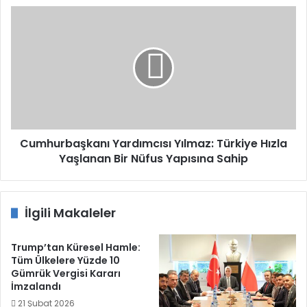
Cumhurbaşkanı
Yardımcısı
Yılmaz:
Türkiye
Hızla
Yaşlanan
Bir
Nüfus
Yapısına
Sahip
Cumhurbaşkanı Yardımcısı Yılmaz: Türkiye Hızla
Yaşlanan Bir Nüfus Yapısına Sahip
İlgili Makaleler
Trump’tan Küresel Hamle:
Tüm Ülkelere Yüzde 10
Gümrük Vergisi Kararı
İmzalandı
21 Şubat 2026