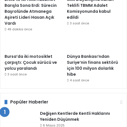
Barışla Sona Erdi: Sürecin
Teklifi TBMM Adalet
Başrolünde Atmanega
Komisyonunda kabul
Aşireti Lideri Hasan Açık
edildi
Vardı
3 saat önce
49 dakika önce
Bursa’da iki motosiklet
Dünya Bankası’ndan
çarpıştı: Çocuk sürücü ve
Suriye’nin finans sektörü
yolcu yaralandı
için 100 milyon dolarlık
hibe
3 saat önce
4 saat önce
Popüler Haberler
Değişen Kentlerde Kentli Haklarını
Yeniden Düşünmek
6 Mayıs 2025