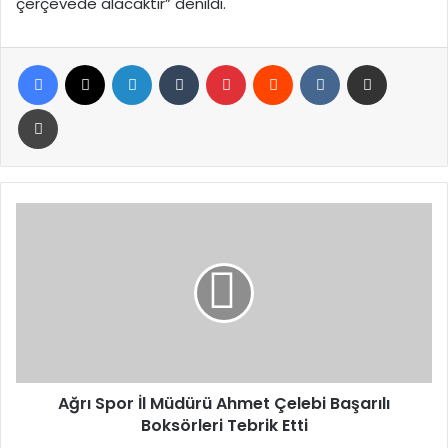
çerçevede alacaktır” denildi.
Facebook
X
LinkedIn
Tumblr
Pinterest
Reddit
VKontakte
E-Posta ile paylaş
Yazdır
Ağrı
Spor
İl
Müdürü
Ahmet
Çelebi
Başarılı
Boksörleri
Tebrik
Etti
Ağrı Spor İl Müdürü Ahmet Çelebi Başarılı
Boksörleri Tebrik Etti