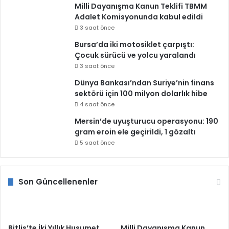
Milli Dayanışma Kanun Teklifi TBMM
Adalet Komisyonunda kabul edildi
3 saat önce
Bursa’da iki motosiklet çarpıştı:
Çocuk sürücü ve yolcu yaralandı
3 saat önce
Dünya Bankası’ndan Suriye’nin finans
sektörü için 100 milyon dolarlık hibe
4 saat önce
Mersin’de uyuşturucu operasyonu: 190
gram eroin ele geçirildi, 1 gözaltı
5 saat önce
Son Güncellenenler
Bitlis’te İki Yıllık Husumet
Milli Dayanışma Kanun