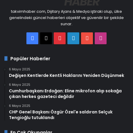
takvimhaber.com, Dijitary Ajans & Medya iştiraki olup, ülke
genelindeki güncel haberleri objektif ve güvenilir bir şekilde
sunar.
Facebook
X
Pinterest
LinkedIn
YouTube
Instagram
Popüler Haberler
6 Mayıs 2025
Değişen Kentlerde Kentli Haklarını Yeniden Düşünmek
6 Mayıs 2025
Cumhurbaşkanı Erdoğan: Eline mikrofon alıp sokağa
çıkan herkes gazeteci değildir
6 Mayıs 2025
CHP Genel Başkanı Özgür Özel'e saldıran Selçuk
Tengioğlu tutuklandı
En Çok Okunanlar