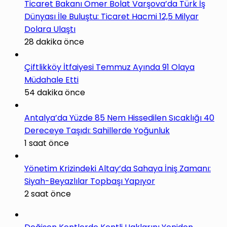
Ticaret Bakanı Ömer Bolat Varşova’da Türk İş
Dünyası İle Buluştu: Ticaret Hacmi 12,5 Milyar
Dolara Ulaştı
28 dakika önce
Çiftlikköy İtfaiyesi Temmuz Ayında 91 Olaya
Müdahale Etti
54 dakika önce
Antalya’da Yüzde 85 Nem Hissedilen Sıcaklığı 40
Dereceye Taşıdı: Sahillerde Yoğunluk
1 saat önce
Yönetim Krizindeki Altay’da Sahaya İniş Zamanı:
Siyah-Beyazlılar Topbaşı Yapıyor
2 saat önce