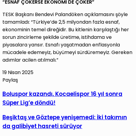
“ESNAF ÇÖKERSE EKONOMİ DE ÇÖKER”
TESK Başkanı Bendevi Palandöken açıklamasını şöyle
tamamladı: “Türkiye’de 2,5 milyondan fazla esnaf,
ekonominin temel direğidir. Bu kitlenin karşılaştığı her
sorun zincirleme şekilde üretime, istihdama ve
piyasalara yansır. Esnafı yaşatmadan enflasyonla
mücadele edemeyiz, büyümeyi sürdüremeyiz. Gereken
adımlar acilen atılmalı.”
19 Nisan 2025
Paylaş
Facebook
X
LinkedIn
Tumblr
Pinterest
Reddit
VKontakte
E-
Yazdır
Boluspor
Boluspor kazandı, Kocaelispor 16 yıl sonra
Posta
kazandı,
Süper Lig’e döndü!
ile
Kocaelispor
paylaş
16
Beşiktaş
Beşiktaş ve Göztepe yenişemedi: İki takımın
yıl
ve
da galibiyet hasreti sürüyor
sonra
Göztepe