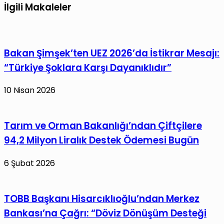
Süper
yenişemedi:
İlgili Makaleler
Lig’e
İki
döndü!
takımın
da
Bakan Şimşek’ten UEZ 2026’da İstikrar Mesajı:
galibiyet
“Türkiye Şoklara Karşı Dayanıklıdır”
hasreti
sürüyor
10 Nisan 2026
Tarım ve Orman Bakanlığı’ndan Çiftçilere
94,2 Milyon Liralık Destek Ödemesi Bugün
6 Şubat 2026
TOBB Başkanı Hisarcıklıoğlu’ndan Merkez
Bankası’na Çağrı: “Döviz Dönüşüm Desteği