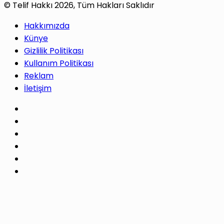
© Telif Hakkı 2026, Tüm Hakları Saklıdır
Hakkımızda
Künye
Gizlilik Politikası
Kullanım Politikası
Reklam
İletişim
Facebook
X
Pinterest
LinkedIn
YouTube
Instagram
Facebook
X
WhatsApp
Telegram
Başa
dön
tuşu