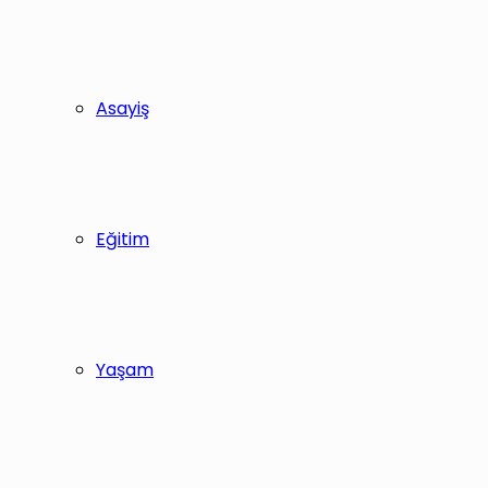
Asayiş
Eğitim
Yaşam