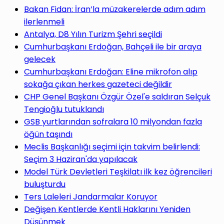
yap
Bakan Fidan: İran’la müzakerelerde adım adım
ilerlenmeli
Antalya, D8 Yılın Turizm Şehri seçildi
Cumhurbaşkanı Erdoğan, Bahçeli ile bir araya
gelecek
...
Cumhurbaşkanı Erdoğan: Eline mikrofon alıp
sokağa çıkan herkes gazeteci değildir
CHP Genel Başkanı Özgür Özel'e saldıran Selçuk
Tengioğlu tutuklandı
GSB yurtlarından sofralara 10 milyondan fazla
öğün taşındı
Meclis Başkanlığı seçimi için takvim belirlendi:
Seçim 3 Haziran'da yapılacak
Model Türk Devletleri Teşkilatı ilk kez öğrencileri
buluşturdu
Ters Laleleri Jandarmalar Koruyor
Değişen Kentlerde Kentli Haklarını Yeniden
Düşünmek