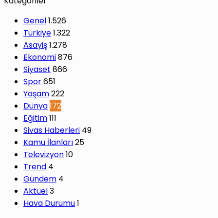
Kategoriler
Genel
1.526
Türkiye
1.322
Asayiş
1.278
Ekonomi
876
Siyaset
866
Spor
651
Yaşam
222
Dünya
172
Eğitim
111
Sivas Haberleri
49
Kamu İlanları
25
Televizyon
10
Trend
4
Gündem
4
Aktüel
3
Hava Durumu
1