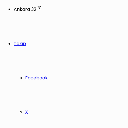
℃
Ankara
32
Takip
Facebook
X