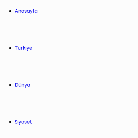
yap
Anasayfa
...
Türkiye
Dünya
Siyaset