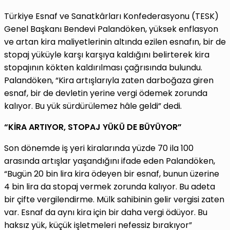
Türkiye Esnaf ve Sanatkârları Konfederasyonu (TESK)
Genel Başkanı Bendevi Palandöken, yüksek enflasyon
ve artan kira maliyetlerinin altında ezilen esnafın, bir de
stopaj yüküyle karşı karşıya kaldığını belirterek kira
stopajının kökten kaldırılması çağrısında bulundu.
Palandöken, “Kira artışlarıyla zaten darboğaza giren
esnaf, bir de devletin yerine vergi ödemek zorunda
kalıyor. Bu yük sürdürülemez hâle geldi” dedi.
“KİRA ARTIYOR, STOPAJ YÜKÜ DE BÜYÜYOR”
Son dönemde iş yeri kiralarında yüzde 70 ila 100
arasında artışlar yaşandığını ifade eden Palandöken,
“Bugün 20 bin lira kira ödeyen bir esnaf, bunun üzerine
4 bin lira da stopaj vermek zorunda kalıyor. Bu adeta
bir çifte vergilendirme. Mülk sahibinin gelir vergisi zaten
var. Esnaf da aynı kira için bir daha vergi ödüyor. Bu
haksız yük, küçük işletmeleri nefessiz bırakıyor”