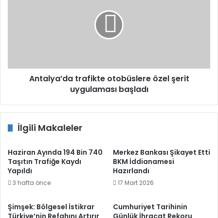
otobüslere
özel
şerit
uygulaması
başladı
Antalya’da trafikte otobüslere özel şerit
uygulaması başladı
İlgili Makaleler
Haziran Ayında 194 Bin 740
Merkez Bankası Şikayet Etti
Taşıtın Trafiğe Kaydı
BKM İddianamesi
Yapıldı
Hazırlandı
3 hafta önce
17 Mart 2026
Şimşek: Bölgesel İstikrar
Cumhuriyet Tarihinin
Türkiye’nin Refahını Artırır
Günlük İhracat Rekoru