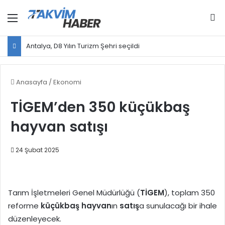
Menü
Ar
Antalya, D8 Yılın Turizm Şehri seçildi
Anasayfa
/
Ekonomi
TİGEM’den 350 küçükbaş
hayvan satışı
24 Şubat 2025
Tarım İşletmeleri Genel Müdürlüğü (
TİGEM
), toplam 350
reforme
küçükbaş hayvan
ın
satış
a sunulacağı bir ihale
düzenleyecek.