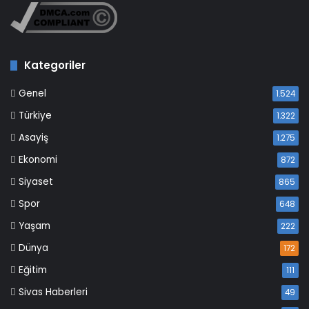
Kategoriler
Genel
1.524
Türkiye
1.322
Asayiş
1.275
Ekonomi
872
Siyaset
865
Spor
648
Yaşam
222
Dünya
172
Eğitim
111
Sivas Haberleri
49