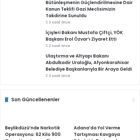
Bütünleşmenin Güçlendirilmesine Dair
Kanun Teklifi Gazi Meclisimizin
Takdirine Sunuldu
2 saat önce
İçişleri Bakanı Mustafa Çiftçi, YÖK
Başkanı Erol Özvar’ı Ziyaret Etti
2 saat önce
Ulaştırma ve Altyapı Bakanı
Abdulkadir Uraloğlu, Afyonkarahisar
Belediye Başkanlarıyla Bir Araya Geldi
3 saat önce
Son Güncellenenler
Beylikdüzü’nde Narkotik
Adana’da Yol Verme
Operasyonu: 62 Kilo 900
Tartışması Kavgaya