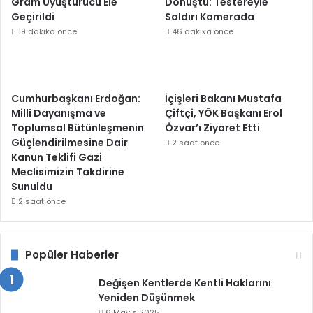
Gram Uyuşturucu Ele
Dönüştü: Testereyle
Geçirildi
Saldırı Kamerada
19 dakika önce
46 dakika önce
Cumhurbaşkanı Erdoğan:
İçişleri Bakanı Mustafa
Millî Dayanışma ve
Çiftçi, YÖK Başkanı Erol
Toplumsal Bütünleşmenin
Özvar’ı Ziyaret Etti
Güçlendirilmesine Dair
2 saat önce
Kanun Teklifi Gazi
Meclisimizin Takdirine
Sunuldu
2 saat önce
Popüler Haberler
Değişen Kentlerde Kentli Haklarını
Yeniden Düşünmek
6 Mayıs 2025