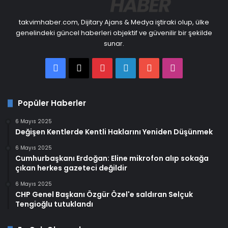
takvimhaber.com, Dijitary Ajans & Medya iştiraki olup, ülke
genelindeki güncel haberleri objektif ve güvenilir bir şekilde
sunar.
Facebook
X
Pinterest
LinkedIn
YouTube
Instagram
Popüler Haberler
6 Mayıs 2025
Değişen Kentlerde Kentli Haklarını Yeniden Düşünmek
6 Mayıs 2025
Cumhurbaşkanı Erdoğan: Eline mikrofon alıp sokağa
çıkan herkes gazeteci değildir
6 Mayıs 2025
CHP Genel Başkanı Özgür Özel'e saldıran Selçuk
Tengioğlu tutuklandı