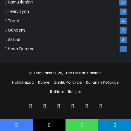
Kamu İlanları
25
Televizyon
10
Trend
4
Gündem
4
Aktüel
3
Hava Durumu
1
© Telif Hakkı 2026, Tüm Hakları Saklıdır
Hakkımızda
Künye
Gizlilik Politikası
Kullanım Politikası
Reklam
İletişim
Facebook
X
Pinterest
LinkedIn
YouTube
Instagram
Facebook
X
WhatsApp
Telegram