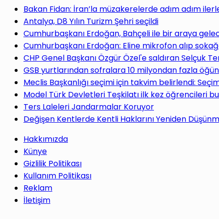
yap
Bakan Fidan: İran’la müzakerelerde adım adım ilerl
Antalya, D8 Yılın Turizm Şehri seçildi
Cumhurbaşkanı Erdoğan, Bahçeli ile bir araya gele
Cumhurbaşkanı Erdoğan: Eline mikrofon alıp sokağa
CHP Genel Başkanı Özgür Özel'e saldıran Selçuk Te
...
GSB yurtlarından sofralara 10 milyondan fazla öğün
Meclis Başkanlığı seçimi için takvim belirlendi: Seç
Model Türk Devletleri Teşkilatı ilk kez öğrencileri b
Ters Laleleri Jandarmalar Koruyor
Değişen Kentlerde Kentli Haklarını Yeniden Düşün
Hakkımızda
Künye
Gizlilik Politikası
Kullanım Politikası
Reklam
İletişim