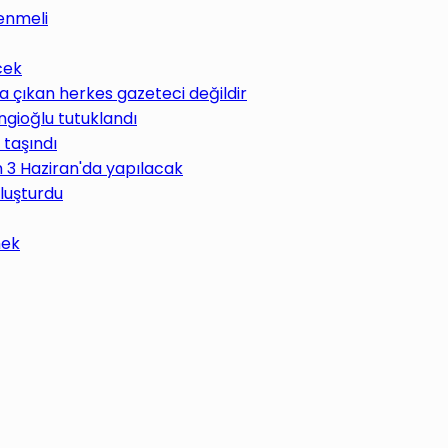
enmeli
cek
 çıkan herkes gazeteci değildir
ngioğlu tutuklandı
 taşındı
im 3 Haziran'da yapılacak
uluşturdu
mek