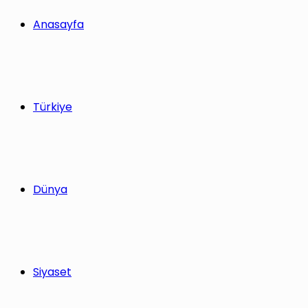
yap
Anasayfa
...
Türkiye
Dünya
Siyaset