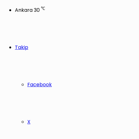
℃
Ankara
30
Takip
Facebook
X