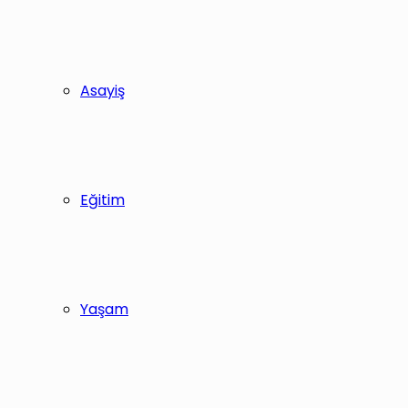
Asayiş
Eğitim
Yaşam