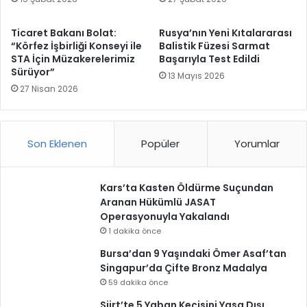
Ticaret Bakanı Bolat:
Rusya’nın Yeni Kıtalararası
“Körfez İşbirliği Konseyi ile
Balistik Füzesi Sarmat
STA İçin Müzakerelerimiz
Başarıyla Test Edildi
Sürüyor”
13 Mayıs 2026
27 Nisan 2026
Son Eklenen
Popüler
Yorumlar
Kars’ta Kasten Öldürme Suçundan
Aranan Hükümlü JASAT
Operasyonuyla Yakalandı
1 dakika önce
Bursa’dan 9 Yaşındaki Ömer Asaf’tan
Singapur’da Çifte Bronz Madalya
59 dakika önce
Siirt’te 5 Yaban Keçisini Yasa Dışı