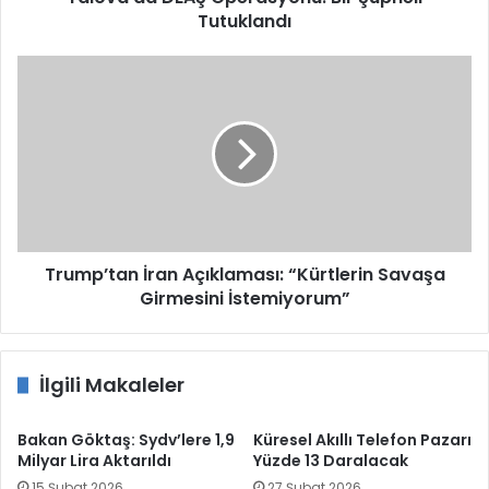
Tutuklandı
Trump’tan
İran
Açıklaması:
“Kürtlerin
Savaşa
Girmesini
İstemiyorum”
Trump’tan İran Açıklaması: “Kürtlerin Savaşa
Girmesini İstemiyorum”
İlgili Makaleler
Bakan Göktaş: Sydv’lere 1,9
Küresel Akıllı Telefon Pazarı
Milyar Lira Aktarıldı
Yüzde 13 Daralacak
15 Şubat 2026
27 Şubat 2026