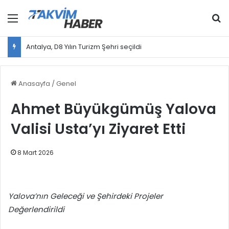
Menü
Ar
Antalya, D8 Yılın Turizm Şehri seçildi
Anasayfa
/
Genel
Ahmet Büyükgümüş Yalova
Valisi Usta’yı Ziyaret Etti
8 Mart 2026
Yalova’nın Geleceği ve Şehirdeki Projeler
Değerlendirildi