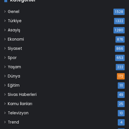
Genel
1.528
Türkiye
1.322
Asayiş
1.280
Ekonomi
876
Siyaset
866
Spor
653
Yaşam
222
Dünya
172
Eğitim
111
Sivas Haberleri
49
Kamu İlanları
25
Televizyon
10
Trend
4