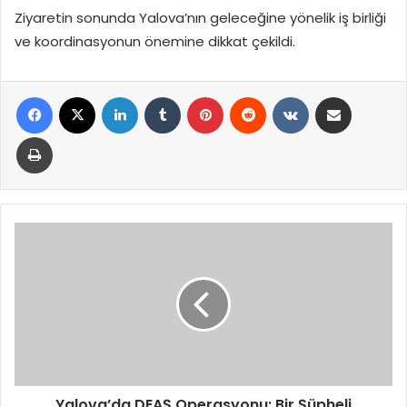
Ziyaretin sonunda Yalova’nın geleceğine yönelik iş birliği
ve koordinasyonun önemine dikkat çekildi.
Facebook
X
LinkedIn
Tumblr
Pinterest
Reddit
VKontakte
E-Posta ile paylaş
Yazdır
Yalova’da
DEAŞ
Operasyonu:
Bir
Şüpheli
Tutuklandı
Yalova’da DEAŞ Operasyonu: Bir Şüpheli