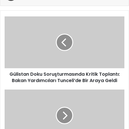
Gülistan
Doku
Soruşturmasında
Kritik
Toplantı:
Bakan
Yardımcıları
Tunceli’de
Bir
Araya
Gülistan Doku Soruşturmasında Kritik Toplantı:
Geldi
Bakan Yardımcıları Tunceli’de Bir Araya Geldi
TBMM
Başkanı
Kurtulmuş
26
Ülkeden
Gelen
Dünya