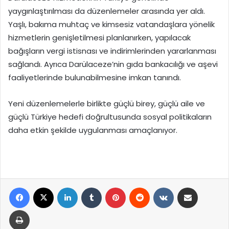
yaygınlaştırılması da düzenlemeler arasında yer aldı.
Yaşlı, bakıma muhtaç ve kimsesiz vatandaşlara yönelik
hizmetlerin genişletilmesi planlanırken, yapılacak
bağışların vergi istisnası ve indirimlerinden yararlanması
sağlandı. Ayrıca Darülaceze’nin gıda bankacılığı ve aşevi
faaliyetlerinde bulunabilmesine imkan tanındı.
Yeni düzenlemelerle birlikte güçlü birey, güçlü aile ve
güçlü Türkiye hedefi doğrultusunda sosyal politikaların
daha etkin şekilde uygulanması amaçlanıyor.
Facebook
X
LinkedIn
Tumblr
Pinterest
Reddit
VKontakte
E-Posta ile paylaş
Yazdır