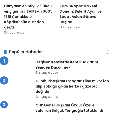
Dünyanın en büyük 3’üncü
Kars 36 Spor’da Yeni
vinç gemisi ‘SAIPEM 7000’,
Dönem: Bülent Ayan ve
1915 Çanakkale
Sedat Aslan Göreve
Köprüsü’nün altından
Başladı
geçti
4 saat önce
3 saat önce
Popüler Haberler
Değişen Kentlerde Kentli Haklarını
Yeniden Düşünmek
6 Mayıs 2025
Cumhurbaşkanı Erdoğan: Eline mikrofon
alıp sokağa çıkan herkes gazeteci
değildir
6 Mayıs 2025
CHP Genel Başkanı Özgür Özel'e
saldıran Selçuk Tengioğlu tutuklandı