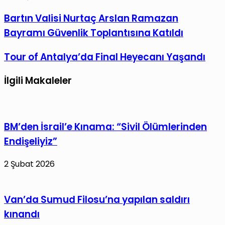
Facebook
X
LinkedIn
Tumblr
Pinterest
Reddit
VKontakte
E-
Yazdır
Bartın
Bartın Valisi Nurtaç Arslan Ramazan
Posta
Valisi
Bayramı Güvenlik Toplantısına Katıldı
ile
Nurtaç
paylaş
Arslan
Tour
Tour of Antalya’da Final Heyecanı Yaşandı
Ramazan
of
Bayramı
İlgili Makaleler
Antalya’da
Güvenlik
Final
Toplantısına
Heyecanı
Katıldı
Yaşandı
BM’den İsrail’e Kınama: “Sivil Ölümlerinden
Endişeliyiz”
2 Şubat 2026
Van’da Sumud Filosu’na yapılan saldırı
kınandı