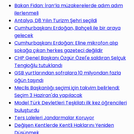
yap
Bakan Fidan: İran’la müzakerelerde adım adım
ilerlenmeli
Antalya, D8 Yılın Turizm Şehri seçildi
Cumhurbaşkanı Erdoğan, Bahçeli ile bir araya
gelecek
...
Cumhurbaşkanı Erdoğan: Eline mikrofon alıp
sokağa çıkan herkes gazeteci değildir
CHP Genel Başkanı Özgür Özel'e saldıran Selçuk
Tengioğlu tutuklandı
GSB yurtlarından sofralara 10 milyondan fazla
öğün taşındı
Meclis Başkanlığı seçimi için takvim belirlendi:
Seçim 3 Haziran'da yapılacak
Model Türk Devletleri Teşkilatı ilk kez öğrencileri
buluşturdu
Ters Laleleri Jandarmalar Koruyor
Değişen Kentlerde Kentli Haklarını Yeniden
Düşünmek