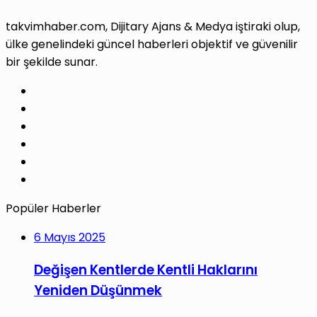
takvimhaber.com, Dijitary Ajans & Medya iştiraki olup,
ülke genelindeki güncel haberleri objektif ve güvenilir
bir şekilde sunar.
Facebook
X
Pinterest
LinkedIn
YouTube
Instagram
Popüler Haberler
6 Mayıs 2025
Değişen Kentlerde Kentli Haklarını
Yeniden Düşünmek