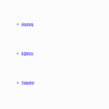
Asayiş
Eğitim
Yaşam