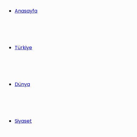
yap
Anasayfa
...
Türkiye
Dünya
Siyaset