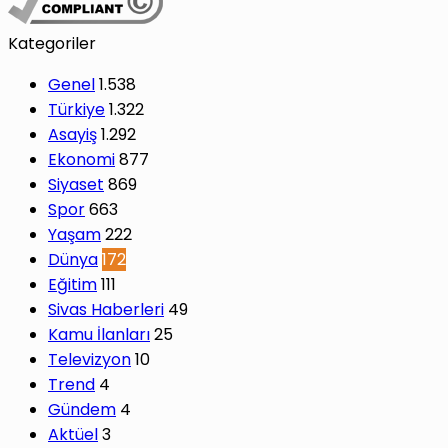
Kategoriler
Genel
1.538
Türkiye
1.322
Asayiş
1.292
Ekonomi
877
Siyaset
869
Spor
663
Yaşam
222
Dünya
172
Eğitim
111
Sivas Haberleri
49
Kamu İlanları
25
Televizyon
10
Trend
4
Gündem
4
Aktüel
3