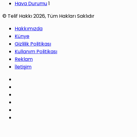
Hava Durumu
1
© Telif Hakkı 2026, Tüm Hakları Saklıdır
Hakkımızda
Künye
Gizlilik Politikası
Kullanım Politikası
Reklam
İletişim
Facebook
X
Pinterest
LinkedIn
YouTube
Instagram
Facebook
X
WhatsApp
Telegram
Başa