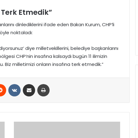
a Terk Etmedik”
larını dinlediklerini ifade eden Bakan Kurum, CHP’li
öyle noktaladı:
orsunuz’ diye milletvekillerini, belediye başkanlarını
ölgesi CHP’nin insafına kalsaydı bugün 11 ilimizin
Biz milletimizi onların insafına terk etmedik.”
erest
Reddit
VKontakte
E-Posta ile paylaş
Yazdır
Denizli’de
AVM’deki
Gösteri