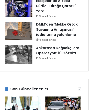
Eskişehir’de Alkollü
Sürücü Direğe Çarptı: 1
Yaralı
3 saat önce
DMM’den ‘Mekke Ortak
Savunma Anlaşması’
iddialarına yalanlama
4 saat önce
Ankara’da Değnekçilere
Operasyon: 10 Gözaltı
5 saat önce
Son Güncellenenler