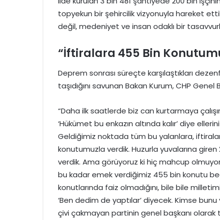
ilde kurulan 3 bin 481 şantiyede 200 bin işçinin
topyekun bir şehircilik vizyonuyla hareket ett
değil, medeniyet ve insan odaklı bir tasavvurla 
“İftiralara 455 Bin Konutum
Deprem sonrası süreçte karşılaştıkları dez
taşıdığını savunan Bakan Kurum, CHP Genel Baş
“Daha ilk saatlerde biz can kurtarmaya çalışı
‘Hükümet bu enkazın altında kalır’ diye elleri
Geldiğimiz noktada tüm bu yalanlara, iftirala
konutumuzla verdik. Huzurla yuvalarına giren
verdik. Ama görüyoruz ki hiç mahcup olmuyo
bu kadar emek verdiğimiz 455 bin konutu beğe
konutlarında faiz olmadığını, bile bile millet
‘Ben dedim de yaptılar’ diyecek. Kimse bunu yu
çivi çakmayan partinin genel başkanı olarak 