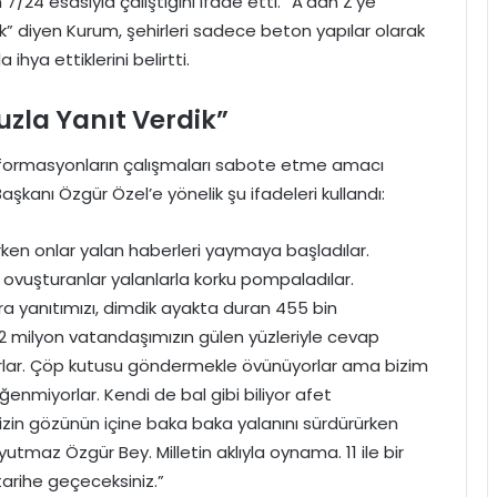
 7/24 esasıyla çalıştığını ifade etti. “A’dan Z’ye
ik” diyen Kurum, şehirleri sadece beton yapılar olarak
ihya ettiklerini belirtti.
uzla Yanıt Verdik”
enformasyonların çalışmaları sabote etme amacı
kanı Özgür Özel’e yönelik şu ifadeleri kullandı:
rken onlar yalan haberleri yaymaya başladılar.
ni ovuşturanlar yalanlarla korku pompaladılar.
ra yanıtımızı, dimdik ayakta duran 455 bin
 2 milyon vatandaşımızın gülen yüzleriyle cevap
rlar. Çöp kutusu göndermekle övünüyorlar ama bizim
nmiyorlar. Kendi de bal gibi biliyor afet
imizin gözünün içine baka baka yalanını sürdürürken
tmaz Özgür Bey. Milletin aklıyla oynama. 11 ile bir
tarihe geçeceksiniz.”