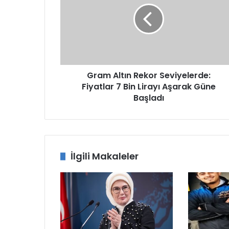
Seviyelerde:
Fiyatlar
7
Bin
Lirayı
Aşarak
Güne
Gram Altın Rekor Seviyelerde:
Başladı
Fiyatlar 7 Bin Lirayı Aşarak Güne
Başladı
İlgili Makaleler