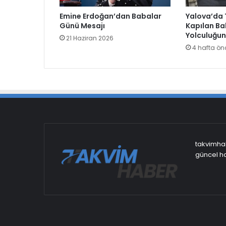
Emine Erdoğan’dan Babalar
Yalova’da 
Günü Mesajı
Kapılan Ba
Yolculuğun
21 Haziran 2026
4 hafta ön
takvimhab
güncel ha