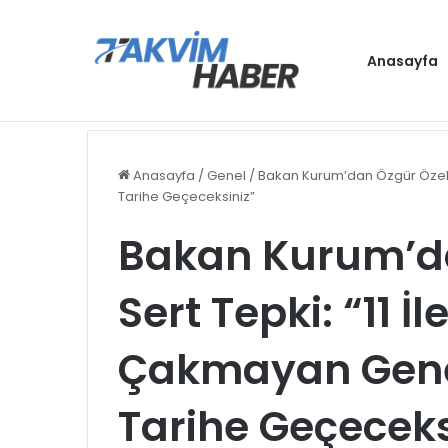
Anasayfa
Antalya, D8 Yılın Turizm Şehri seçildi
Gündem
Anasayfa
/
Genel
/
Bakan Kurum’dan Özgür Özel’e
Tarihe Geçeceksiniz”
Bakan Kurum’da
Sert Tepki: “11 İle
Çakmayan Gene
Tarihe Geçeceks