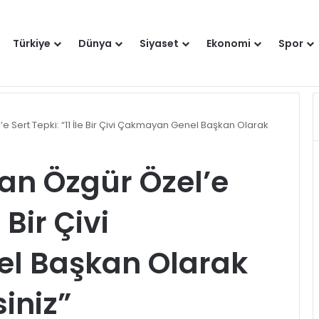
Türkiye
Dünya
Siyaset
Ekonomi
Spor
Hakkımızda
Künye
Gi
 Sert Tepki: “11 İle Bir Çivi Çakmayan Genel Başkan Olarak
n Özgür Özel’e
 Bir Çivi
l Başkan Olarak
iniz”