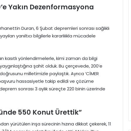
00’e Yakın Dezenformasyona
urhanettin Duran, 6 Şubat depremleri sonrası sağlıklı
ayılan yanıltıcı bilgilerle kararlılıkla mücadele
asıtlı yönlendirmelerle, kimi zaman da bilgi
 yaygınlaştığına şahit olduk. Bu çerçevede, 200’e
doğrusunu milletimizle paylaştık. Ayrıca ‘CİMER
başvuru hassasiyetle takip edildi ve çözüme
deprem sonrası 3 aylık süreçte 220 binin üzerinde
ünde 550 Konut Ürettik”
n yürütülen inşa sürecinin hızına dikkat çekerek, 11