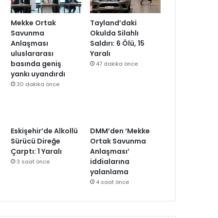
Mekke Ortak
Tayland’daki
Savunma
Okulda Silahlı
Anlaşması
Saldırı: 6 Ölü, 15
uluslararası
Yaralı
basında geniş
47 dakika önce
yankı uyandırdı
30 dakika önce
Eskişehir’de Alkollü
DMM’den ‘Mekke
Sürücü Direğe
Ortak Savunma
Çarptı: 1 Yaralı
Anlaşması’
iddialarına
3 saat önce
yalanlama
4 saat önce