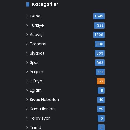
Kategoriler
Genel
1.549
Türkiye
1.322
Asayiş
1.308
Ekonomi
880
Siyaset
869
Spor
663
Yaşam
222
Dünya
172
Eğitim
111
Sivas Haberleri
49
Kamu İlanları
25
Televizyon
10
Trend
4