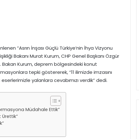
nlenen “Asrın İnşası Güçlü Türkiye’nin İhya Vizyonu
eğişikliği Bakanı Murat Kurum, CHP Genel Başkanı Özgür
u. Bakan Kurum, deprem bölgesindeki konut
rmasyonlara tepki göstererek, “11 ilimizde imzasını
i eserlerimizle yalanlara cevabımızı verdik” dedi.
nformasyona Müdahale Ettik”
Ürettik”
k”