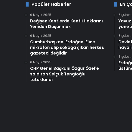
Popüler Haberler
En Ç
6 Mayıs 2025
8 Şubat
Değişen Kentlerde Kentli Haklarını
Yavuz 
Yeniden Düşünmek
yöneti
6 Mayıs 2025
8 Şubat
Cumhurbaşkanı Erdoğan: Eline
Devlet
mikrofon alıp sokağa çıkan herkes
hayali
gazeteci değildir
8 Şubat
Erdoğ
6 Mayıs 2025
CHP Genel Başkanı Özgür Özel'e
üstünd
saldıran Selçuk Tengioğlu
tutuklandı