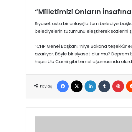
“Milletimizi Onların İnsafın
Siyaset üstü bir anlayışla tüm belediye başkan
belediyelerin tutumunu eleştirerek sözlerini ş
“CHP Genel Başkanı, ‘Niye Bakana teşekkür ediy
azarlıyor. Böyle bir siyaset olur mu? Deprem b
hepsi Ulu Camii gibi temel aşamasında olurdu. 
Facebook
X
LinkedIn
Tumblr
Pint
Paylaş
Gram
Altın
Rekor