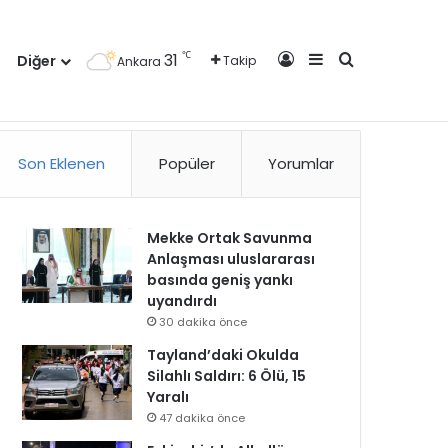
Kayıt Ol
Kenar Bölmesi
Arama yap ..
℃
31
Diğer
Takip
Ankara
zlilik Politikası
Kullanım Politikası
Reklam
İletişim
Son Eklenen
Popüler
Yorumlar
Mekke Ortak Savunma
Anlaşması uluslararası
basında geniş yankı
uyandırdı
30 dakika önce
Tayland’daki Okulda
Silahlı Saldırı: 6 Ölü, 15
Yaralı
47 dakika önce